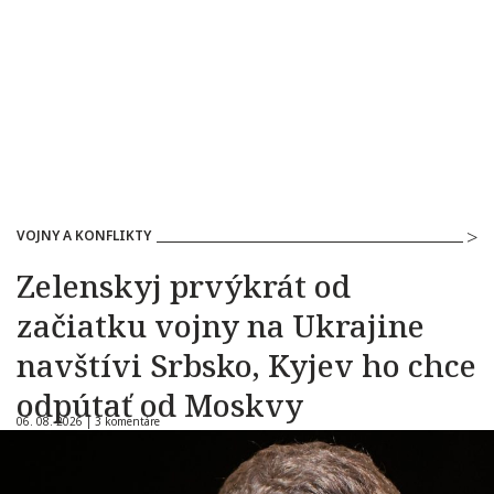
VOJNY A KONFLIKTY
Zelenskyj prvýkrát od
začiatku vojny na Ukrajine
navštívi Srbsko, Kyjev ho chce
odpútať od Moskvy
06. 08. 2026 |
3 komentáre