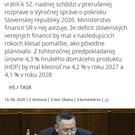
vrátili k 52. riadnej schôdzi v prerušenej
rozprave o Výročnej správe o pokroku
Slovenskej republiky 2026. Ministerstvo
financií SR v nej avizuje, že deficit slovenských
verejných financií by mal v nasledujúcich
rokoch klesať pomalšie, ako pôvodne
plánovalo. Z tohtoročnej predpokladanej
úrovne 4,3 % hrubého domáceho produktu
(HDP) by mal klesnúť na 4,2 % v roku 2027 a
4,1 % v roku 2028
HS / TASR
16. 06. 2026
|
Z domova
|
3 min. čítania
|
9 komentárov
|