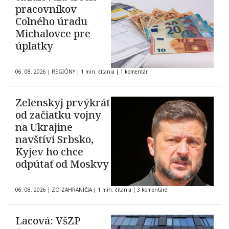
pracovníkov
Colného úradu
Michalovce pre
úplatky
06. 08. 2026
|
REGIÓNY
|
1 min. čítania
|
1 komentár
Zelenskyj prvýkrát
od začiatku vojny
na Ukrajine
navštívi Srbsko,
Kyjev ho chce
odpútať od Moskvy
06. 08. 2026
|
ZO ZAHRANIČIA
|
1 min. čítania
|
3 komentáre
Lacová: VšZP