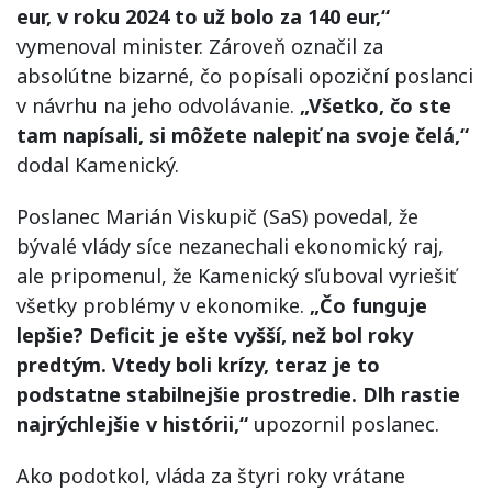
eur, v roku 2024 to už bolo za 140 eur,“
vymenoval minister. Zároveň označil za
absolútne bizarné, čo popísali opoziční poslanci
v návrhu na jeho odvolávanie.
„Všetko, čo ste
tam napísali, si môžete nalepiť na svoje čelá,“
dodal Kamenický.
Poslanec Marián Viskupič (SaS) povedal, že
bývalé vlády síce nezanechali ekonomický raj,
ale pripomenul, že Kamenický sľuboval vyriešiť
všetky problémy v ekonomike.
„Čo funguje
lepšie? Deficit je ešte vyšší, než bol roky
predtým. Vtedy boli krízy, teraz je to
podstatne stabilnejšie prostredie. Dlh rastie
najrýchlejšie v histórii,“
upozornil poslanec.
Ako podotkol, vláda za štyri roky vrátane