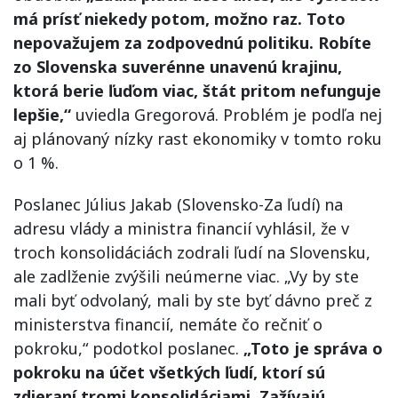
má prísť niekedy potom, možno raz. Toto
nepovažujem za zodpovednú politiku. Robíte
zo Slovenska suverénne unavenú krajinu,
ktorá berie ľuďom viac, štát pritom nefunguje
lepšie,“
uviedla Gregorová. Problém je podľa nej
aj plánovaný nízky rast ekonomiky v tomto roku
o 1 %.
Poslanec Július Jakab (Slovensko-Za ľudí) na
adresu vlády a ministra financií vyhlásil, že v
troch konsolidáciách zodrali ľudí na Slovensku,
ale zadlženie zvýšili neúmerne viac. „Vy by ste
mali byť odvolaný, mali by ste byť dávno preč z
ministerstva financií, nemáte čo rečniť o
pokroku,“ podotkol poslanec.
„Toto je správa o
pokroku na účet všetkých ľudí, ktorí sú
zdieraní tromi konsolidáciami. Zažívajú