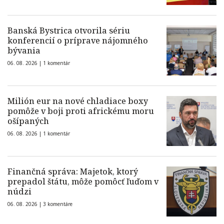
Banská Bystrica otvorila sériu
konferencií o príprave nájomného
bývania
06. 08. 2026 |
1 komentár
Milión eur na nové chladiace boxy
pomôže v boji proti africkému moru
ošípaných
06. 08. 2026 |
1 komentár
Finančná správa: Majetok, ktorý
prepadol štátu, môže pomôcť ľuďom v
núdzi
06. 08. 2026 |
3 komentáre