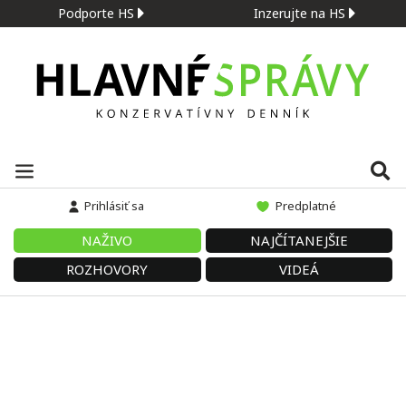
Podporte HS
Inzerujte na HS
Prihlásiť sa
Predplatné
NAŽIVO
NAJČÍTANEJŠIE
ROZHOVORY
VIDEÁ