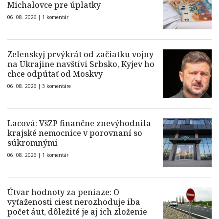
Michalovce pre úplatky
06. 08. 2026 |
1 komentár
Zelenskyj prvýkrát od začiatku vojny
na Ukrajine navštívi Srbsko, Kyjev ho
chce odpútať od Moskvy
06. 08. 2026 |
3 komentáre
Lacová: VšZP finančne znevýhodnila
krajské nemocnice v porovnaní so
súkromnými
06. 08. 2026 |
1 komentár
Útvar hodnoty za peniaze: O
vyťaženosti ciest nerozhoduje iba
počet áut, dôležité je aj ich zloženie