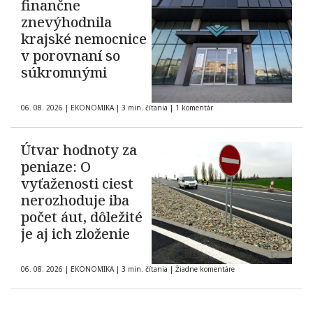
finančne
znevýhodnila
krajské nemocnice
v porovnaní so
súkromnými
06. 08. 2026
|
EKONOMIKA
|
3 min. čítania
|
1 komentár
Útvar hodnoty za
peniaze: O
vyťaženosti ciest
nerozhoduje iba
počet áut, dôležité
je aj ich zloženie
06. 08. 2026
|
EKONOMIKA
|
3 min. čítania
|
Žiadne komentáre