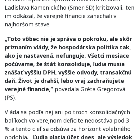
Ladislava Kamenického (Smer-SD) kritizovali, ten
im odkázal, že verejné financie zanechali v
najhoršom stave.
„Toto vôbec nie je správa o pokroku, ale skôr
priznaním vlády, že hospodárska politika tak,
ako je nastavená, nefunguje. Všetci mesiace
počúvame, že štát konsoliduje, ľudia musia
znášať vyššiu DPH, vyššie odvody, transakčnú
daň. Život je drahší, lebo vraj zachraňujete
verejné financie,“
povedala Gréta Gregorová
(PS).
Vláda sa podľa nej ani po troch konsolidačných
balíkoch vo verejnom deficite nedostáva pod 3
% a tento cieľ sa odsúva za horizont volebného
obdobia
. „Ľudia platia účet dnes, ale výsledok