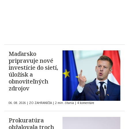
Maďarsko
pripravuje nové
investície do sietí,
úložísk a
obnoviteľných
zdrojov
06. 08. 2026
|
ZO ZAHRANIČIA
|
2 min. čítania
|
4 komentáre
Prokuratúra
obžalovala troch