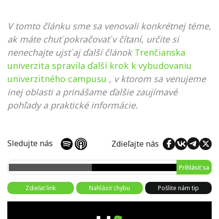
V tomto článku sme sa venovali konkrétnej téme,
ak máte chuť pokračovať v čítaní, určite si
nenechajte ujsť aj ďalší článok
Trenčianska
univerzita spravila ďalší krok k vybudovaniu
univerzitného campusu
, v ktorom sa venujeme
inej oblasti a prinášame ďalšie zaujímavé
pohľady a praktické informácie.
Sledujte nás
Zdieľajte nás
Prihlásiť sa
Zdieľať link
Nahlásiť chybu
Pošlite nám tip