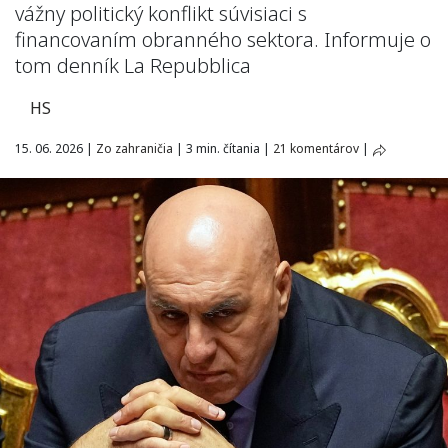
vážny politický konflikt súvisiaci s
financovaním obranného sektora. Informuje o
tom denník La Repubblica
HS
15. 06. 2026
|
Zo zahraničia
|
3 min. čítania
|
21 komentárov
|