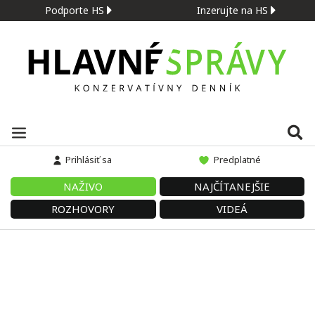
Podporte HS
Inzerujte na HS
Prihlásiť sa
Predplatné
NAŽIVO
NAJČÍTANEJŠIE
ROZHOVORY
VIDEÁ