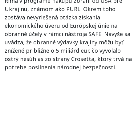
Ríma v programe nákupu zbraní od USA pre
Ukrajinu, známom ako PURL. Okrem toho
zostáva nevyriešená otázka získania
ekonomického úveru od Európskej únie na
obranné účely v rámci nástroja SAFE. Navyše sa
uvádza, že obranné výdavky krajiny môžu byť
znížené približne o 5 miliárd eur, čo vyvolalo
ostrý nesúhlas zo strany Crosetta, ktorý trvá na
potrebe posilnenia národnej bezpečnosti.