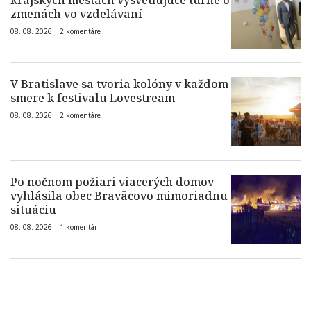
krajských mestách vysvetľujúce turné o
zmenách vo vzdelávaní
08. 08. 2026 |
2 komentáre
V Bratislave sa tvoria kolóny v každom
smere k festivalu Lovestream
08. 08. 2026 |
2 komentáre
Po nočnom požiari viacerých domov
vyhlásila obec Braväcovo mimoriadnu
situáciu
08. 08. 2026 |
1 komentár