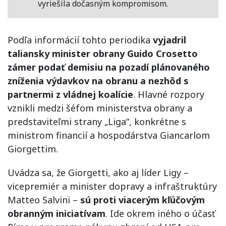
vyriešila dočasným kompromisom.
Podľa informácií tohto periodika
vyjadril
taliansky minister obrany Guido Crosetto
zámer podať demisiu na pozadí plánovaného
zníženia výdavkov na obranu a nezhôd s
partnermi z vládnej koalície
. Hlavné rozpory
vznikli medzi šéfom ministerstva obrany a
predstaviteľmi strany „Liga“, konkrétne s
ministrom financií a hospodárstva Giancarlom
Giorgettim.
Uvádza sa, že Giorgetti, ako aj líder Ligy –
vicepremiér a minister dopravy a infraštruktúry
Matteo Salvini –
sú proti viacerým kľúčovým
obranným iniciatívam
. Ide okrem iného o účasť