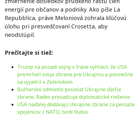
zmiernenie dôsledkov prudkého rastu cien
energií pre občanov a podniky. Ako píše La
Repubblica, práve Meloniová zohrala kľúčovú
úlohu pri presvedčovaní Crosetta, aby
neodstúpil.
Prečítajte si tiež:
Trump na pozadí vojny v Iráne vyhlásil, že USA
premrhali svoje zbrane pre Ukrajinu a posmešne
sa vyjadril o Zelenskom
Bulharsko odmietlo posielať Ukrajine ďalšie
zbrane, Radev presadzuje diplomatické riešenie
USA naďalej dodávajú Ukrajine zbrane za peniaze
spojencov z NATO, tvrdí Rubio