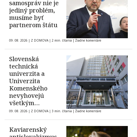
samospráv nie je
jediný problém,
musíme byť
partnerom štátu
09. 08. 2026
|
Z DOMOVA
|
2 min. čítania
|
Žiadne komentáre
Slovenská
technická
univerzita a
Univerzita
Komenského
nevyhovejú
všetkým
žiadostiam o
09. 08. 2026
|
Z DOMOVA
|
3 min. čítania
|
Žiadne komentáre
ubytovanie na
internátoch
Kaviarenský
antislovakizmus