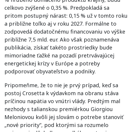
celkovo zvýšené o 0,35 %. Predpokladá sa
pritom postupný nárast: 0,15 % už v tomto roku
a približne toľko aj v roku 2027. Formálne to
zodpovedá dodatočnému financovaniu vo výške
približne 7,5 mld. eur. Ako však poznamenáva
publikácia, získať takéto prostriedky bude
mimoriadne ťažké na pozadí pretrvávajúcej
energetickej krízy v Európe a potreby
podporovať obyvateľstvo a podniky.
Pripomeňme, že to nie je prvý prípad, keď sa
postoj Crosetta k výdavkom na obranu stáva
príčinou napätia vo vnútri vlády. Predtým mal
nezhody s talianskou premiérkou Giorgiou
Meloniovou kvôli jej slovám o potrebe stanoviť
„nové priority“, pod ktorými sa rozumelo