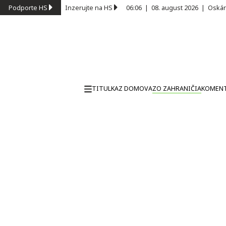
Podporte HS
Inzerujte na HS
06:06
|
08. august 2026
|
Oskár
TITULKA
Z DOMOVA
ZO ZAHRANIČIA
KOMEN