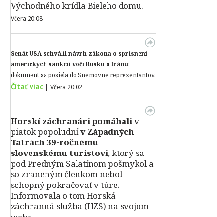
Východného krídla Bieleho domu.
Včera 20:08
Senát USA schválil návrh zákona o sprísnení
amerických sankcií voči Rusku a Iránu
;
dokument sa posiela do Snemovne reprezentantov.
Čítať viac
|
Včera 20:02
Horskí záchranári pomáhali
v
piatok popoludní
v Západných
Tatrách 39-ročnému
slovenskému turistovi
, ktorý sa
pod Predným Salatínom pošmykol a
so zraneným členkom nebol
schopný pokračovať v túre.
Informovala o tom Horská
záchranná služba (HZS) na svojom
webe.