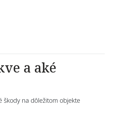
kve a aké
é škody na dôležitom objekte