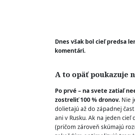
Dnes však bol cieľ predsa l
komentári.
A to opäť poukazuje 
Po prvé – na svete zatiaľ ne
zostreliť 100 % dronov.
Nie j
dolietajú až do západnej časti
ani v Rusku. Ak na jeden cieľ
(pričom zároveň skúmajú roz