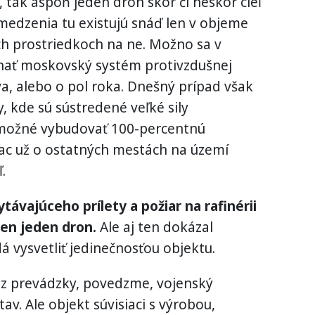
 tak aspoň jeden dron skôr či neskôr cieľ
medzenia tu existujú snáď len v objeme
ch prostriedkoch na ne. Možno sa v
onať moskovský systém protivzdušnej
a, alebo o pol roka. Dnešný prípad však
y, kde sú sústredené veľké sily
e možné vybudovať 100-percentnú
ac už o ostatných mestách na území
.
távajúceho prílety a požiar na rafinérii
en jeden dron.
Ale aj ten dokázal
á vysvetliť jedinečnosťou objektu.
 z prevádzky, povedzme, vojenský
av. Ale objekt súvisiaci s výrobou,