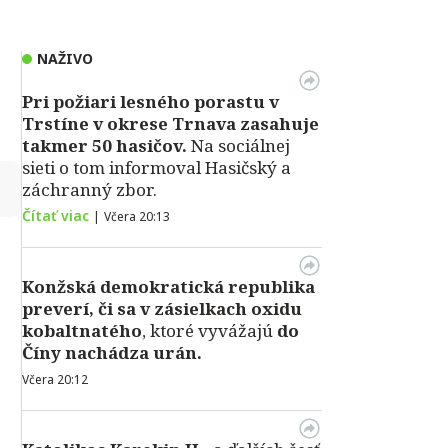
NAŽIVO
Pri požiari lesného porastu v
Trstíne v okrese Trnava zasahuje
takmer 50 hasičov.
Na sociálnej
sieti o tom informoval Hasičský a
↻
záchranný zbor.
Čítať viac
|
Včera 20:13
Konžská demokratická republika
preverí, či sa v zásielkach oxidu
kobaltnatého
, ktoré vyvážajú
do
Číny nachádza urán.
Včera 20:12