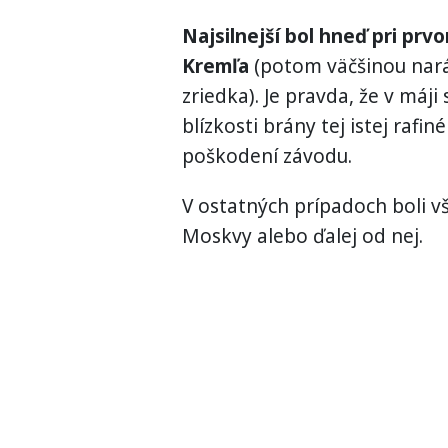
Najsilnejší bol hneď pri prv
Kremľa
(potom väčšinou naráž
zriedka). Je pravda, že v máji
blízkosti brány tej istej rafi
poškodení závodu.
V ostatných prípadoch boli v
Moskvy alebo ďalej od nej.