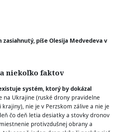
en zasiahnutý, píše Olesija Medvedeva v
na niekoľko faktov
existuje systém, ktorý by dokázal
e na Ukrajine (ruské drony pravidelne
 krajiny), nie je v Perzskom zálive a nie je
 deň čo deň letia desiatky a stovky dronov
miestnenie protivzdušnej obrany a