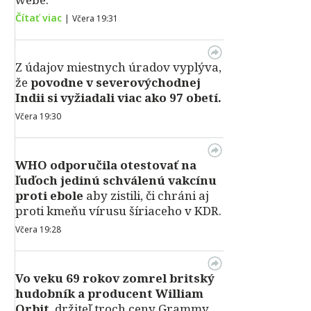
Čítať viac
|
Včera 19:31
Z údajov miestnych úradov vyplýva,
že
povodne v severovýchodnej
Indii si vyžiadali viac ako 97 obetí.
Včera 19:30
WHO odporučila otestovať na
ľuďoch jedinú schválenú vakcínu
proti ebole
aby zistili, či chráni aj
proti kmeňu vírusu šíriaceho v KDR.
Včera 19:28
Vo veku 69 rokov zomrel britský
hudobník a producent William
Orbit
, držiteľ troch ceny Grammy,