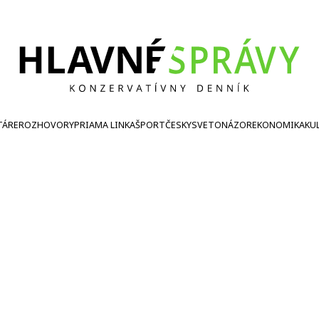
TÁRE
ROZHOVORY
PRIAMA LINKA
ŠPORT
ČESKY
SVETONÁZOR
EKONOMIKA
KU