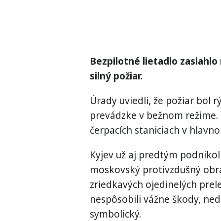
Bezpilotné lietadlo zasiahlo
silný požiar.
Úrady uviedli, že požiar bol 
prevádzke v bežnom režime. Či
čerpacích staniciach v hlavn
Kyjev už aj predtým podniko
moskovský protivzdušný obr
zriedkavých ojedinelých prele
nespôsobili vážne škody, ned
symbolický.