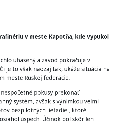
 rafinériu v meste Kapotňa, kde vypukol
rýchlo uhasený a závod pokračuje v
 je to však naozaj tak, ukáže situácia na
om meste Ruskej federácie.
l nespočetné pokusy prekonať
anný systém, avšak s výnimkou veľmi
tov bezpilotných lietadiel, ktoré
osiahol úspech. Účinok bol skôr len