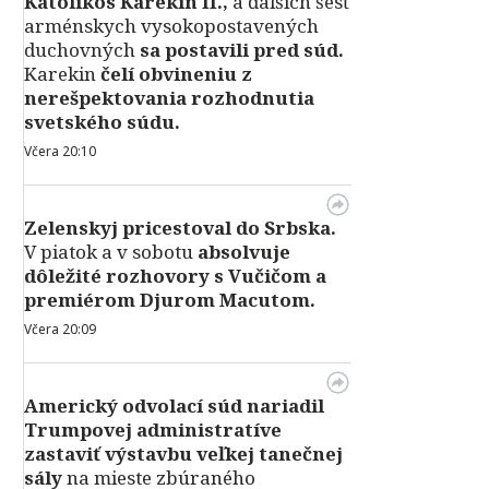
Katolikos Karekin II.,
a ďalších šesť
arménskych vysokopostavených
duchovných
sa postavili pred súd.
Karekin
čelí obvineniu z
nerešpektovania rozhodnutia
svetského súdu.
Včera 20:10
Zelenskyj pricestoval do Srbska.
V piatok a v sobotu
absolvuje
dôležité rozhovory s Vučičom a
premiérom Djurom Macutom.
Včera 20:09
Americký odvolací súd nariadil
Trumpovej administratíve
zastaviť výstavbu veľkej tanečnej
sály
na mieste zbúraného