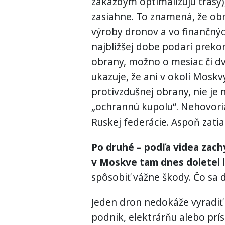
zakaždým optimalizujú trasy),
zasiahne. To znamená, že ob
výroby dronov a vo finančný
najbližšej dobe podarí prek
obrany, možno o mesiac či dv
ukazuje, že ani v okolí Moskv
protivzdušnej obrany, nie j
„ochrannú kupolu“. Nehovori
Ruskej federácie. Aspoň zatiaľ
Po druhé – podľa videa zachy
v Moskve tam dnes doletel l
spôsobiť vážne škody. Čo sa d
Jeden dron nedokáže vyradiť
podnik, elektrárňu alebo príst