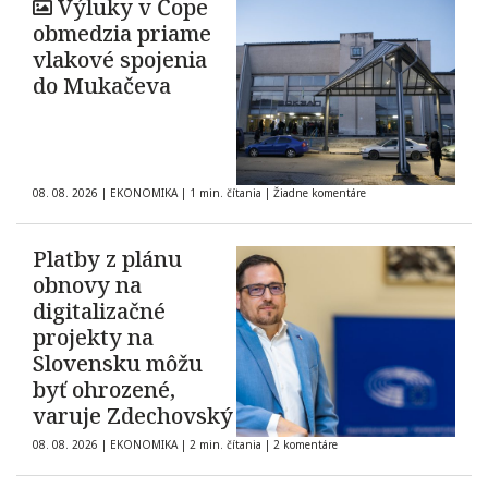
Výluky v Čope
obmedzia priame
vlakové spojenia
do Mukačeva
08. 08. 2026
|
EKONOMIKA
|
1 min. čítania
|
Žiadne komentáre
Platby z plánu
obnovy na
digitalizačné
projekty na
Slovensku môžu
byť ohrozené,
varuje Zdechovský
08. 08. 2026
|
EKONOMIKA
|
2 min. čítania
|
2 komentáre