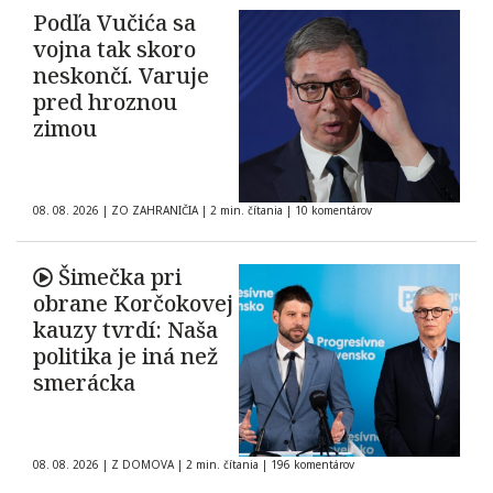
Podľa Vučića sa
vojna tak skoro
neskončí. Varuje
pred hroznou
zimou
08. 08. 2026
|
ZO ZAHRANIČIA
|
2 min. čítania
|
10 komentárov
Šimečka pri
obrane Korčokovej
kauzy tvrdí: Naša
politika je iná než
smerácka
08. 08. 2026
|
Z DOMOVA
|
2 min. čítania
|
196 komentárov