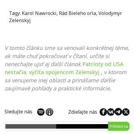
Tagy:
Karol Nawrocki
,
Rád Bieleho orla
,
Volodymyr
Zelenskyj
V tomto článku sme sa venovali konkrétnej téme,
ak máte chuť pokračovať v čítaní, určite si
nenechajte ujsť aj ďalší článok
Patrioty od USA
nestačia, vyčíta spojencom Zelenskyj
, v ktorom
sa venujeme inej oblasti a prinášame ďalšie
zaujímavé pohľady a praktické informácie.
Sledujte nás
Zdieľajte nás
Prihlásiť sa