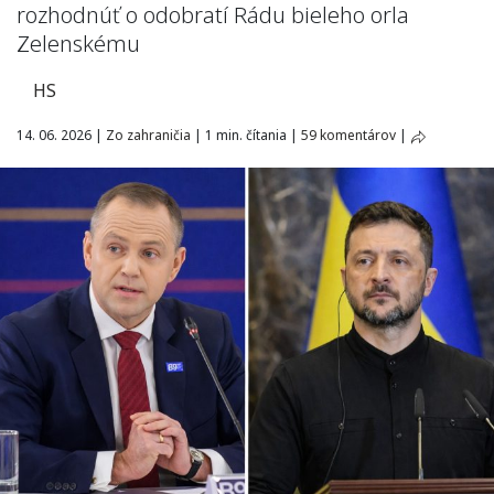
rozhodnúť o odobratí Rádu bieleho orla
Zelenskému
HS
14. 06. 2026
|
Zo zahraničia
|
1 min. čítania
|
59 komentárov
|