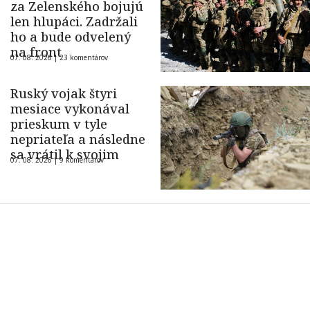
za Zelenského bojujú
len hlupáci. Zadržali
ho a bude odvelený
na front
07. 08. 2026 |
23 komentárov
Ruský vojak štyri
mesiace vykonával
prieskum v tyle
nepriateľa a následne
sa vrátil k svojim
07. 08. 2026 |
9 komentárov