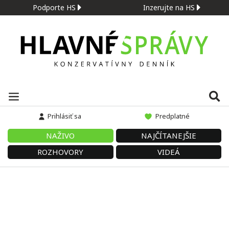
Podporte HS
Inzerujte na HS
Prihlásiť sa
Predplatné
NAŽIVO
NAJČÍTANEJŠIE
ROZHOVORY
VIDEÁ