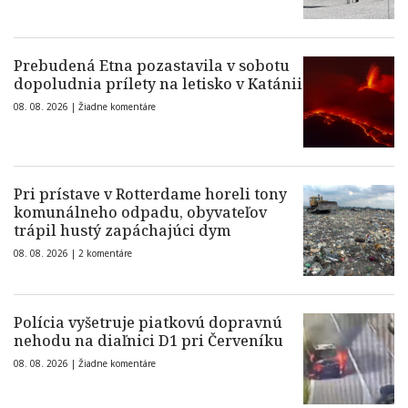
Prebudená Etna pozastavila v sobotu
dopoludnia prílety na letisko v Katánii
08. 08. 2026 |
Žiadne komentáre
Pri prístave v Rotterdame horeli tony
komunálneho odpadu, obyvateľov
trápil hustý zapáchajúci dym
08. 08. 2026 |
2 komentáre
Polícia vyšetruje piatkovú dopravnú
nehodu na diaľnici D1 pri Červeníku
08. 08. 2026 |
Žiadne komentáre