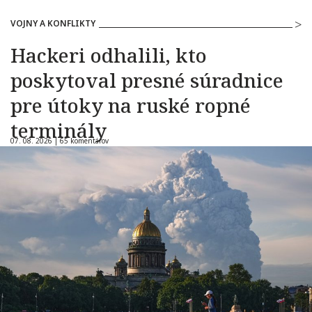
VOJNY A KONFLIKTY
Hackeri odhalili, kto
poskytoval presné súradnice
pre útoky na ruské ropné
terminály
07. 08. 2026 |
65 komentárov