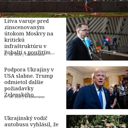
Litva varuje pred
zinscenovaným
útokom Moskvy na
kritickú
infraštruktúru v
Pobaltí s použitím
07. 08. 2026 |
13 komentárov
ukrajinského dronu
Podpora Ukrajiny v
USA slabne. Trump
odmietol ďalšie
požiadavky
Zelenského
07. 08. 2026 |
50 komentárov
Ukrajinský vodič
autobusu vyhlásil, že