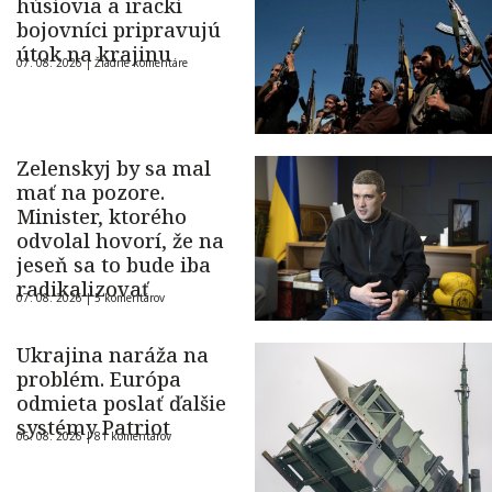
húsíovia a irackí
bojovníci pripravujú
útok na krajinu
07. 08. 2026 |
Žiadne komentáre
Zelenskyj by sa mal
mať na pozore.
Minister, ktorého
odvolal hovorí, že na
jeseň sa to bude iba
radikalizovať
07. 08. 2026 |
5 komentárov
Ukrajina naráža na
problém. Európa
odmieta poslať ďalšie
systémy Patriot
06. 08. 2026 |
81 komentárov