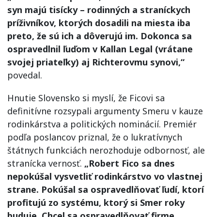
syn majú tisícky – rodinných a straníckych
príživníkov, ktorých dosadili na miesta iba
preto, že sú ich a dôverujú im. Dokonca sa
ospravedlnil ľuďom v Kallan Legal (vrátane
svojej priateľky) aj Richterovmu synovi,“
povedal.
Hnutie Slovensko si myslí, že Ficovi sa
definitívne rozsypali argumenty Smeru v kauze
rodinkárstva a politických nominácií. Premiér
podľa poslancov priznal, že o lukratívnych
štátnych funkciách nerozhoduje odbornosť, ale
stranícka vernosť.
„Robert Fico sa dnes
nepokúšal vysvetliť rodinkárstvo vo vlastnej
strane. Pokúšal sa ospravedlňovať ľudí, ktorí
profitujú zo systému, ktorý si Smer roky
buduje. Chcel sa ospravedlňovať firme