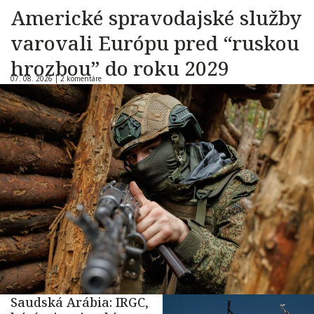
Americké spravodajské služby
varovali Európu pred “ruskou
hrozbou” do roku 2029
07. 08. 2026 |
2 komentáre
Saudská Arábia: IRGC,