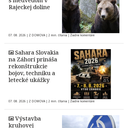
s medveďom v
Rajeckej doline
07. 08. 2026
|
Z DOMOVA
|
2 min. čítania
|
Žiadne komentáre
Sahara Slovakia
na Záhorí prináša
rekonštrukcie
bojov, techniku a
letecké ukážky
07. 08. 2026
|
Z DOMOVA
|
2 min. čítania
|
Žiadne komentáre
Výstavba
kruhovej