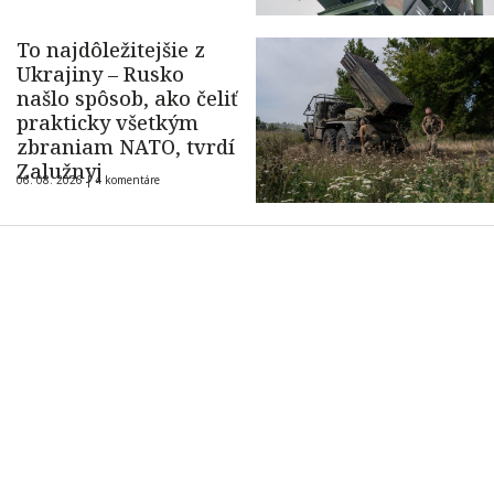
To najdôležitejšie z
Ukrajiny – Rusko
našlo spôsob, ako čeliť
prakticky všetkým
zbraniam NATO, tvrdí
Zalužnyj
06. 08. 2026 |
4 komentáre