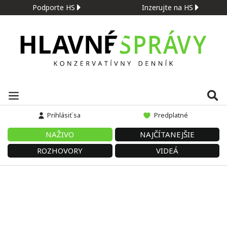
Podporte HS
Inzerujte na HS
Prihlásiť sa
Predplatné
NAŽIVO
NAJČÍTANEJŠIE
ROZHOVORY
VIDEÁ