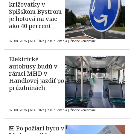
križovatky v
Spišskom Bystrom
je hotová na viac
ako 40 percent
07. 08. 2026
|
REGIÓNY
|
2 min. čítania
|
Žiadne komentáre
Elektrické
autobusy budú v
rámci MHD v
Handlovej jazdiť po
prázdninách
07. 08. 2026
|
REGIÓNY
|
2 min. čítania
|
Žiadne komentáre
Po požiari bytu v