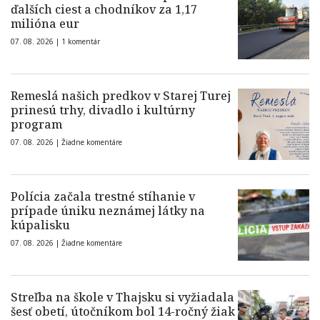
ďalších ciest a chodníkov za 1,17
milióna eur
07. 08. 2026 |
1 komentár
Remeslá našich predkov v Starej Turej
prinesú trhy, divadlo i kultúrny
program
07. 08. 2026 |
Žiadne komentáre
Polícia začala trestné stíhanie v
prípade úniku neznámej látky na
kúpalisku
07. 08. 2026 |
Žiadne komentáre
Streľba na škole v Thajsku si vyžiadala
šesť obetí, útočníkom bol 14-ročný žiak