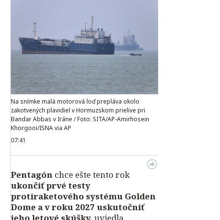
Na snímke malá motorová loď prepláva okolo
zakotvených plavidiel v Hormuzskom prielive pri
Bandar Abbas v Iráne / Foto: SITA/AP-Amirhosein
Khorgooi/ISNA via AP
07:41
Pentagón
chce ešte tento rok
ukončiť prvé testy
protiraketového systému Golden
Dome a v roku 2027 uskutočniť
jeho letové skúšky,
uviedla