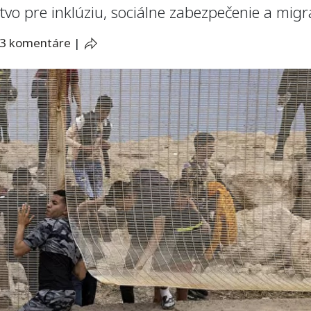
stvo pre inklúziu, sociálne zabezpečenie a mig
3 komentáre
|