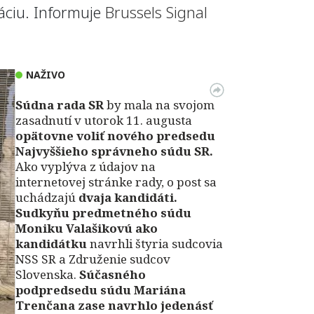
ráciu. Informuje
Brussels Signal
NAŽIVO
Súdna rada SR
by mala na svojom
zasadnutí v utorok 11. augusta
opätovne voliť nového predsedu
Najvyššieho správneho súdu SR.
Ako vyplýva z údajov na
internetovej stránke rady, o post sa
uchádzajú
dvaja kandidáti.
Sudkyňu predmetného súdu
Moniku Valašikovú ako
kandidátku
navrhli štyria sudcovia
NSS SR a Združenie sudcov
Slovenska.
Súčasného
podpredsedu súdu Mariána
Trenčana zase navrhlo jedenásť