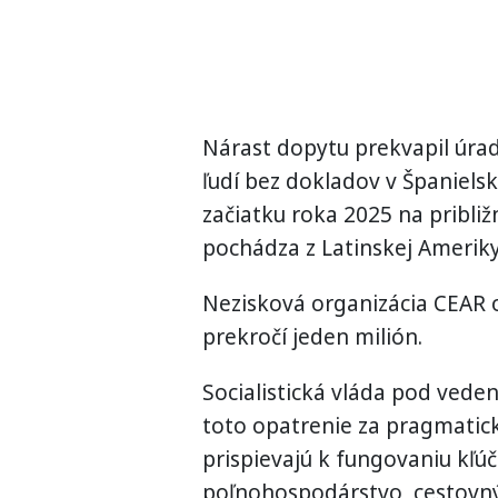
Nárast dopytu prekvapil úra
ľudí bez dokladov v Španiels
začiatku roka 2025 na približ
pochádza z Latinskej Ameriky
Nezisková organizácia CEAR 
prekročí jeden milión.
Socialistická vláda pod vede
toto opatrenie za pragmatický
prispievajú k fungovaniu kľú
poľnohospodárstvo, cestovný