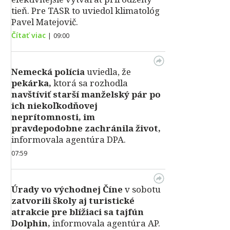
tieň. Pre TASR to uviedol klimatológ
Pavel Matejovič.
Čítať viac
|
09:00
Nemecká polícia
uviedla, že
pekárka,
ktorá sa rozhodla
navštíviť starší manželský pár po
ich niekoľkodňovej
neprítomnosti, im
pravdepodobne zachránila život,
informovala agentúra DPA.
07:59
Úrady vo východnej Číne
v sobotu
zatvorili školy aj turistické
atrakcie pre blížiaci sa tajfún
Dolphin,
informovala agentúra AP.