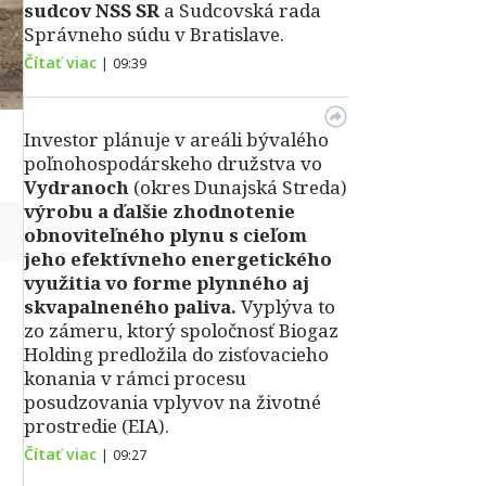
sudcov NSS SR
a Sudcovská rada
Správneho súdu v Bratislave.
Čítať viac
|
09:39
Investor plánuje v areáli bývalého
poľnohospodárskeho družstva vo
Vydranoch
(okres Dunajská Streda)
výrobu a ďalšie zhodnotenie
↻
obnoviteľného plynu s cieľom
jeho efektívneho energetického
využitia vo forme plynného aj
skvapalneného paliva.
Vyplýva to
zo zámeru, ktorý spoločnosť Biogaz
Holding predložila do zisťovacieho
konania v rámci procesu
posudzovania vplyvov na životné
prostredie (EIA).
Čítať viac
|
09:27