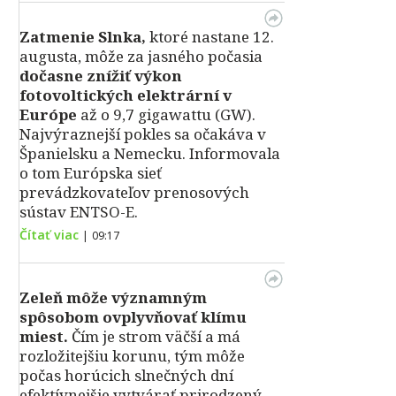
Zatmenie Slnka,
ktoré nastane 12.
augusta, môže za jasného počasia
dočasne znížiť výkon
fotovoltických elektrární v
Európe
až o 9,7 gigawattu (GW).
Najvýraznejší pokles sa očakáva v
Španielsku a Nemecku. Informovala
o tom Európska sieť
prevádzkovateľov prenosových
sústav ENTSO-E.
Čítať viac
|
09:17
Zeleň môže významným
spôsobom ovplyvňovať klímu
miest.
Čím je strom väčší a má
rozložitejšiu korunu, tým môže
počas horúcich slnečných dní
efektívnejšie vytvárať prirodzený