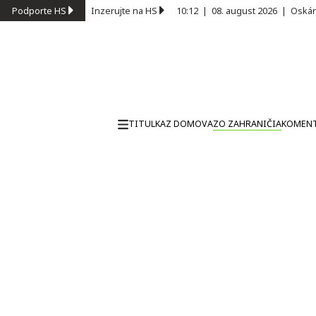
Podporte HS
Inzerujte na HS
10:12
|
08. august 2026
|
Oskár
TITULKA
Z DOMOVA
ZO ZAHRANIČIA
KOMEN