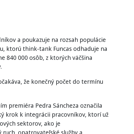
dníkov a poukazuje na rozsah populácie
ku, ktorú think-tank Funcas odhaduje na
ne 840 000 osôb, z ktorých väčšina
.
očakáva, že konečný počet do termínu
ním premiéra Pedra Sáncheza označila
 krok k integrácii pracovníkov, ktorí už
čových sektorov, ako je
 ruch, opatrovateľské služby a