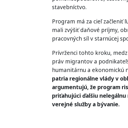
stavebníctvo.
Program má za cieľ začleniť 
mali zvýšiť daňové príjmy, ob
pracovných síl v starnúcej sp
Prívrženci tohto kroku, medz
práv migrantov a podnikateľs
humanitárnu a ekonomickú 
patria regionálne vlády v o
argumentujú, že program ris
priťahujúci ďalšiu nelegálnu
verejné služby a bývanie.