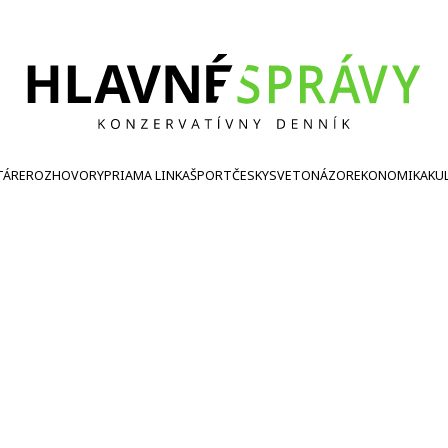
TÁRE
ROZHOVORY
PRIAMA LINKA
ŠPORT
ČESKY
SVETONÁZOR
EKONOMIKA
KU