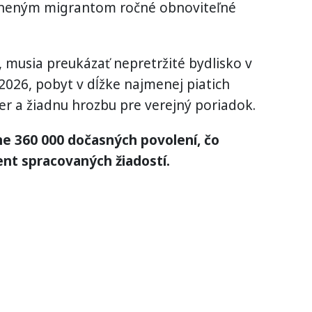
ávneným migrantom ročné obnoviteľné
, musia preukázať nepretržité bydlisko v
2026, pobyt v dĺžke najmenej piatich
ter a žiadnu hrozbu pre verejný poriadok.
žne 360 000 dočasných povolení, čo
nt spracovaných žiadostí.