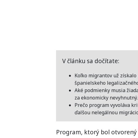
V článku sa dočítate:
Koľko migrantov už získalo
španielskeho legalizačnéh
Aké podmienky musia žiadat
za ekonomicky nevyhnutný.
Prečo program vyvoláva krit
ďalšou nelegálnou migrácio
Program, ktorý bol otvorený p