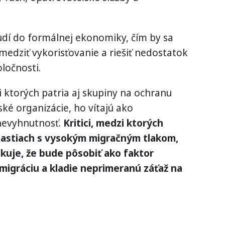
ľudí do formálnej ekonomiky, čím by sa
medziť vykorisťovanie a riešiť nedostatok
oločnosti.
i ktorých patria aj skupiny na ochranu
ké organizácie, ho vítajú ako
nevyhnutnosť.
Kritici, medzi ktorých
blastiach s vysokým migračným tlakom,
kuje, že bude pôsobiť ako faktor
 migráciu a kladie neprimeranú záťaž na