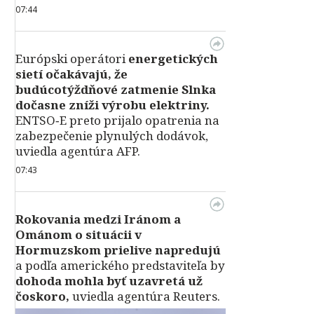
07:44
Európski operátori
energetických
sietí očakávajú, že
budúcotýždňové zatmenie Slnka
dočasne zníži výrobu elektriny.
ENTSO‑E preto prijalo opatrenia na
zabezpečenie plynulých dodávok,
uviedla agentúra AFP.
07:43
Rokovania medzi Iránom a
Ománom o situácii v
Hormuzskom prielive napredujú
a podľa amerického predstaviteľa by
dohoda mohla byť uzavretá už
čoskoro,
uviedla agentúra Reuters.