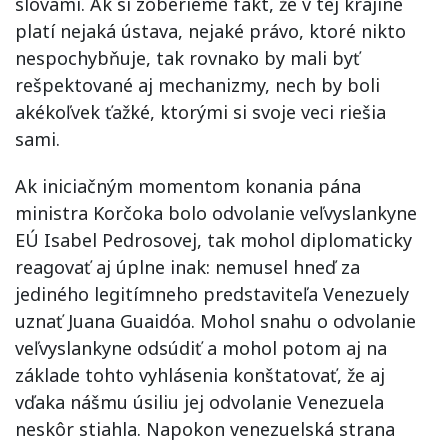
slovami. Ak si zoberieme fakt, že v tej krajine
platí nejaká ústava, nejaké právo, ktoré nikto
nespochybňuje, tak rovnako by mali byť
rešpektované aj mechanizmy, nech by boli
akékoľvek ťažké, ktorými si svoje veci riešia
sami.
Ak iniciačným momentom konania pána
ministra Korčoka bolo odvolanie veľvyslankyne
EÚ Isabel Pedrosovej, tak mohol diplomaticky
reagovať aj úplne inak: nemusel hneď za
jediného legitímneho predstaviteľa Venezuely
uznať Juana Guaidóa. Mohol snahu o odvolanie
veľvyslankyne odsúdiť a mohol potom aj na
základe tohto vyhlásenia konštatovať, že aj
vďaka nášmu úsiliu jej odvolanie Venezuela
neskôr stiahla. Napokon venezuelská strana