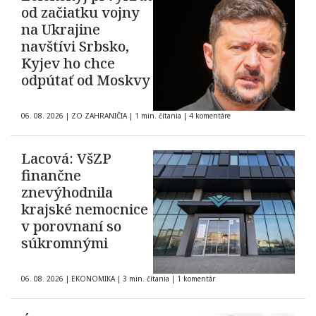
od začiatku vojny
na Ukrajine
navštívi Srbsko,
Kyjev ho chce
odpútať od Moskvy
06. 08. 2026
|
ZO ZAHRANIČIA
|
1 min. čítania
|
4 komentáre
Lacová: VšZP
finančne
znevýhodnila
krajské nemocnice
v porovnaní so
súkromnými
06. 08. 2026
|
EKONOMIKA
|
3 min. čítania
|
1 komentár