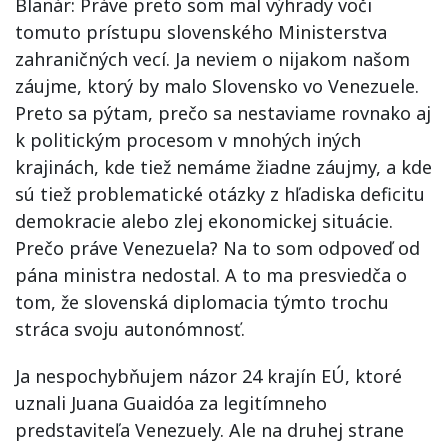
Blanár: Práve preto som mal výhrady voči
tomuto prístupu slovenského Ministerstva
zahraničných vecí. Ja neviem o nijakom našom
záujme, ktorý by malo Slovensko vo Venezuele.
Preto sa pýtam, prečo sa nestaviame rovnako aj
k politickým procesom v mnohých iných
krajinách, kde tiež nemáme žiadne záujmy, a kde
sú tiež problematické otázky z hľadiska deficitu
demokracie alebo zlej ekonomickej situácie.
Prečo práve Venezuela? Na to som odpoveď od
pána ministra nedostal. A to ma presviedča o
tom, že slovenská diplomacia týmto trochu
stráca svoju autonómnosť.
Ja nespochybňujem názor 24 krajín EÚ, ktoré
uznali Juana Guaidóa za legitímneho
predstaviteľa Venezuely. Ale na druhej strane