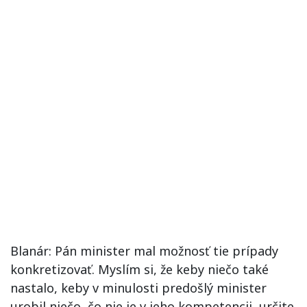
Blanár: Pán minister mal možnosť tie prípady
konkretizovať. Myslím si, že keby niečo také
nastalo, keby v minulosti predošlý minister
urobil niečo, čo nie je v jeho kompetencii, určite