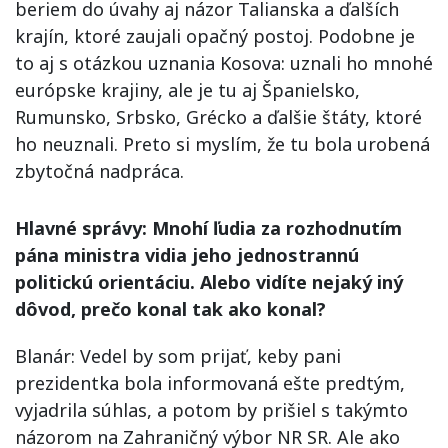
beriem do úvahy aj názor Talianska a ďalších
krajín, ktoré zaujali opačný postoj. Podobne je
to aj s otázkou uznania Kosova: uznali ho mnohé
európske krajiny, ale je tu aj Španielsko,
Rumunsko, Srbsko, Grécko a ďalšie štáty, ktoré
ho neuznali. Preto si myslím, že tu bola urobená
zbytočná nadpráca.
Hlavné správy: Mnohí ľudia za rozhodnutím
pána ministra vidia jeho jednostrannú
politickú orientáciu. Alebo vidíte nejaký iný
dôvod, prečo konal tak ako konal?
Blanár: Vedel by som prijať, keby pani
prezidentka bola informovaná ešte predtým,
vyjadrila súhlas, a potom by prišiel s takýmto
názorom na Zahraničný výbor NR SR. Ale ako