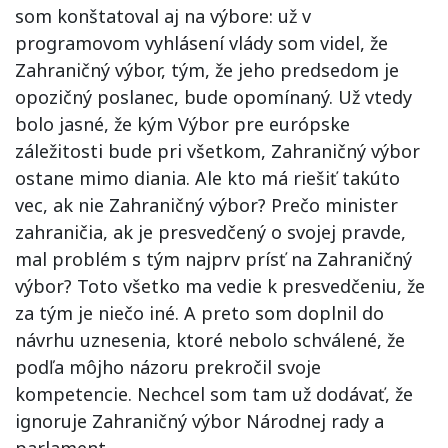
som konštatoval aj na výbore: už v
programovom vyhlásení vlády som videl, že
Zahraničný výbor, tým, že jeho predsedom je
opozičný poslanec, bude opomínaný. Už vtedy
bolo jasné, že kým Výbor pre európske
záležitosti bude pri všetkom, Zahraničný výbor
ostane mimo diania. Ale kto má riešiť takúto
vec, ak nie Zahraničný výbor? Prečo minister
zahraničia, ak je presvedčený o svojej pravde,
mal problém s tým najprv prísť na Zahraničný
výbor? Toto všetko ma vedie k presvedčeniu, že
za tým je niečo iné. A preto som doplnil do
návrhu uznesenia, ktoré nebolo schválené, že
podľa môjho názoru prekročil svoje
kompetencie. Nechcel som tam už dodávať, že
ignoruje Zahraničný výbor Národnej rady a