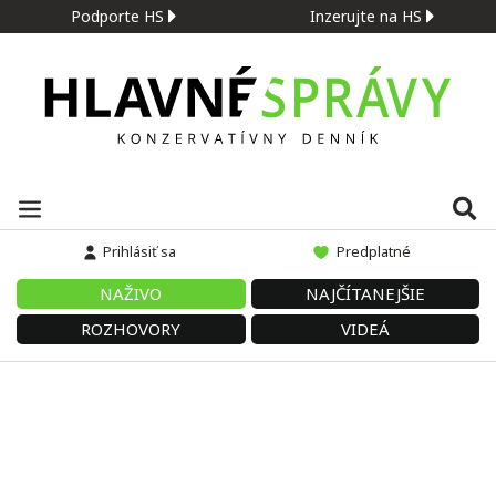
Podporte HS
Inzerujte na HS
Prihlásiť sa
Predplatné
NAŽIVO
NAJČÍTANEJŠIE
ROZHOVORY
VIDEÁ