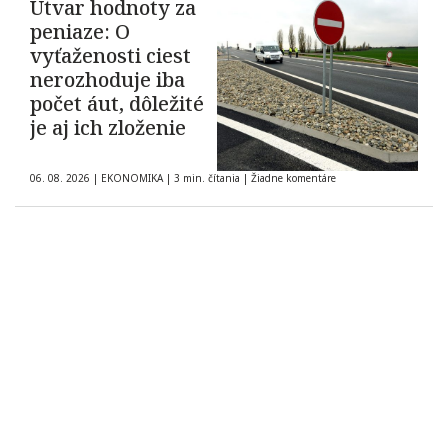
Útvar hodnoty za
peniaze: O
vyťaženosti ciest
nerozhoduje iba
počet áut, dôležité
je aj ich zloženie
06. 08. 2026
|
EKONOMIKA
|
3 min. čítania
|
Žiadne komentáre