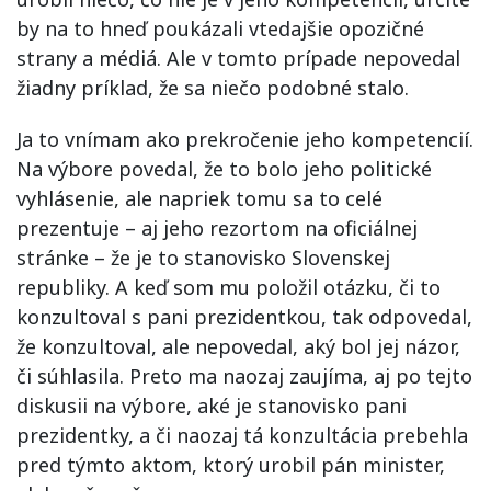
by na to hneď poukázali vtedajšie opozičné
strany a médiá. Ale v tomto prípade nepovedal
žiadny príklad, že sa niečo podobné stalo.
Ja to vnímam ako prekročenie jeho kompetencií.
Na výbore povedal, že to bolo jeho politické
vyhlásenie, ale napriek tomu sa to celé
prezentuje – aj jeho rezortom na oficiálnej
stránke – že je to stanovisko Slovenskej
republiky. A keď som mu položil otázku, či to
konzultoval s pani prezidentkou, tak odpovedal,
že konzultoval, ale nepovedal, aký bol jej názor,
či súhlasila. Preto ma naozaj zaujíma, aj po tejto
diskusii na výbore, aké je stanovisko pani
prezidentky, a či naozaj tá konzultácia prebehla
pred týmto aktom, ktorý urobil pán minister,