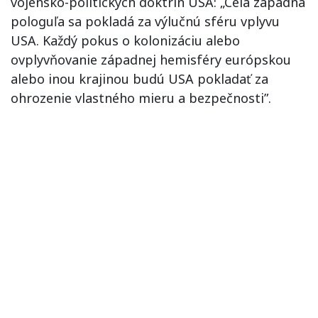
vojensko-politických doktrín USA: „Celá západná
pologuľa sa pokladá za výlučnú sféru vplyvu
USA. Každý pokus o kolonizáciu alebo
ovplyvňovanie západnej hemisféry európskou
alebo inou krajinou budú USA pokladať za
ohrozenie vlastného mieru a bezpečnosti”.