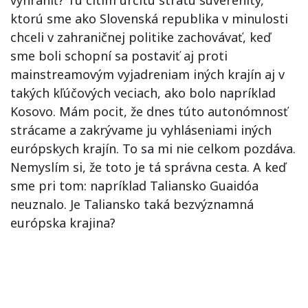
vyhraniť? Tu cítim určitú stratu suverenity,
ktorú sme ako Slovenská republika v minulosti
chceli v zahraničnej politike zachovávať, keď
sme boli schopní sa postaviť aj proti
mainstreamovým vyjadreniam iných krajín aj v
takých kľúčových veciach, ako bolo napríklad
Kosovo. Mám pocit, že dnes túto autonómnosť
strácame a zakrývame ju vyhláseniami iných
európskych krajín. To sa mi nie celkom pozdáva.
Nemyslím si, že toto je tá správna cesta. A keď
sme pri tom: napríklad Taliansko Guaidóa
neuznalo. Je Taliansko taká bezvýznamná
európska krajina?