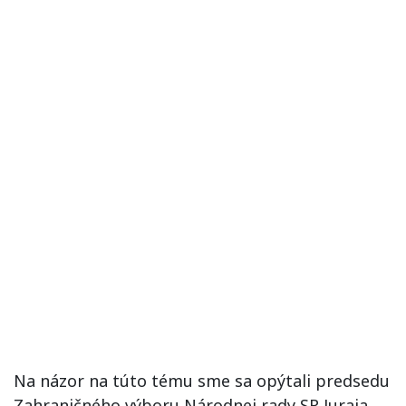
Na názor na túto tému sme sa opýtali predsedu
Zahraničného výboru Národnej rady SR Juraja