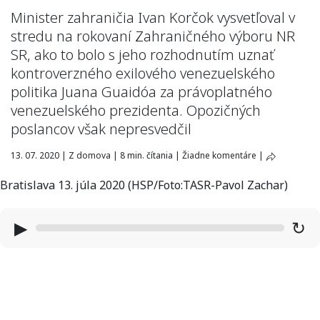
Minister zahraničia Ivan Korčok vysvetľoval v
stredu na rokovaní Zahraničného výboru NR
SR, ako to bolo s jeho rozhodnutím uznať
kontroverzného exilového venezuelského
politika Juana Guaidóa za právoplatného
venezuelského prezidenta. Opozičných
poslancov však nepresvedčil
13. 07. 2020
|
Z domova
|
8 min. čítania
|
Žiadne komentáre
|
Bratislava 13. júla 2020 (HSP/Foto:TASR-Pavol Zachar)
▶
↻