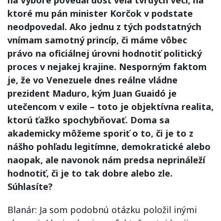
na výbore povedal dosť veľa tvrdých vecí, na
ktoré mu pán minister Korčok v podstate
neodpovedal. Ako jednu z tých podstatných
vnímam samotný princíp, či máme vôbec
právo na oficiálnej úrovni hodnotiť politický
proces v nejakej krajine. Nesporným faktom
je, že vo Venezuele dnes reálne vládne
prezident Maduro, kým Juan Guaidó je
utečencom v exile – toto je objektívna realita,
ktorú ťažko spochybňovať. Doma sa
akademicky môžeme sporiť o to, či je to z
nášho pohľadu legitímne, demokratické alebo
naopak, ale navonok nám predsa neprináleží
hodnotiť, či je to tak dobre alebo zle.
Súhlasíte?
Blanár: Ja som podobnú otázku položil inými