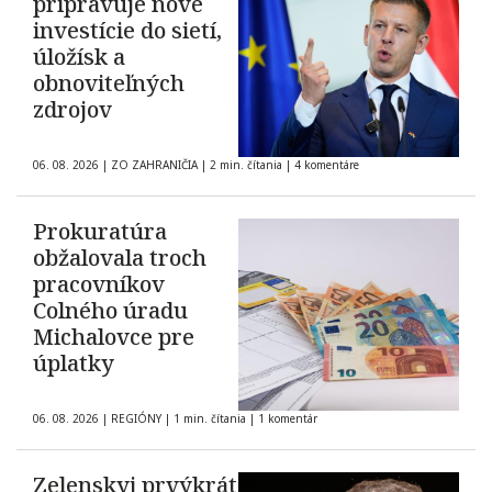
pripravuje nové
investície do sietí,
úložísk a
obnoviteľných
zdrojov
06. 08. 2026
|
ZO ZAHRANIČIA
|
2 min. čítania
|
4 komentáre
Prokuratúra
obžalovala troch
pracovníkov
Colného úradu
Michalovce pre
úplatky
06. 08. 2026
|
REGIÓNY
|
1 min. čítania
|
1 komentár
Zelenskyj prvýkrát