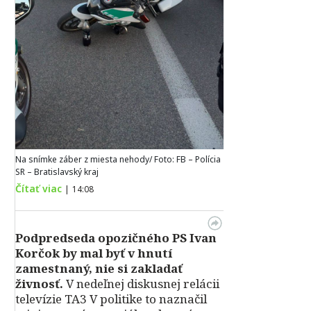
Na snímke záber z miesta nehody/ Foto: FB – Polícia
SR – Bratislavský kraj
Čítať viac
|
14:08
Podpredseda opozičného PS Ivan
Korčok by mal byť v hnutí
zamestnaný, nie si zakladať
živnosť.
V nedeľnej diskusnej relácii
televízie TA3 V politike to naznačil