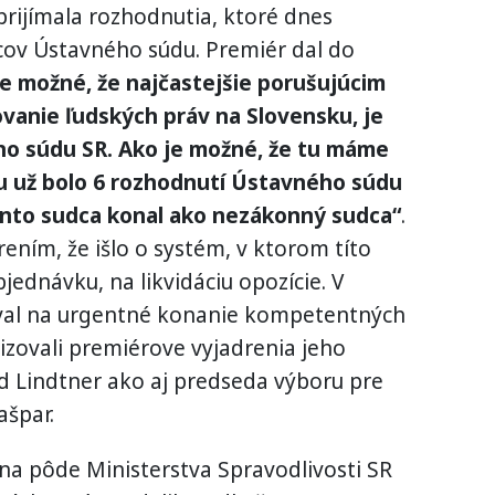
rijímala rozhodnutia, ktoré dnes
cov Ústavného súdu. Premiér dal do
je možné, že najčastejšie porušujúcim
ovanie ľudských práv na Slovensku, je
ho súdu SR. Ako je možné, že tu máme
u už bolo 6 rozhodnutí Ústavného súdu
tento sudca konal ako nezákonný sudca“
.
ením, že išlo o systém, v ktorom títo
bjednávku, na likvidáciu opozície. V
zval na urgentné konanie kompetentných
zovali premiérove vyjadrenia jeho
d Lindtner ako aj predseda výboru pre
ašpar.
na pôde Ministerstva Spravodlivosti SR