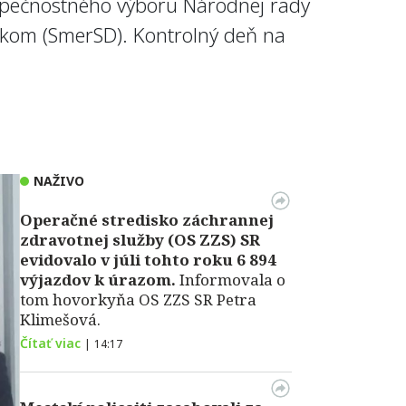
zpečnostného výboru Národnej rady
skom (SmerSD). Kontrolný deň na
NAŽIVO
Operačné stredisko záchrannej
zdravotnej služby (OS ZZS) SR
evidovalo v júli tohto roku 6 894
výjazdov k úrazom.
Informovala o
tom hovorkyňa OS ZZS SR Petra
Klimešová.
Čítať viac
|
14:17