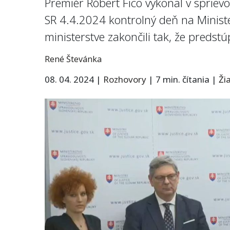
Premiér Róbert Fico vykonal v spri
SR 4.4.2024 kontrolný
de
ň na Minist
ministerstve zakončili tak, že predstú
René Števánka
08. 04. 2024
|
Rozhovory
|
7 min. čítania
|
Ži