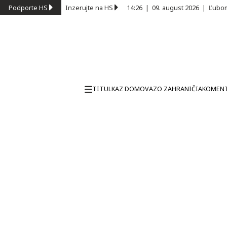
Podporte HS
Inzerujte na HS
14:26
|
09. august 2026
|
Ľubom
TITULKA
Z DOMOVA
ZO ZAHRANIČIA
KOMEN