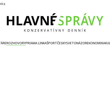
íra
TÁRE
ROZHOVORY
PRIAMA LINKA
ŠPORT
ČESKY
SVETONÁZOR
EKONOMIKA
KU