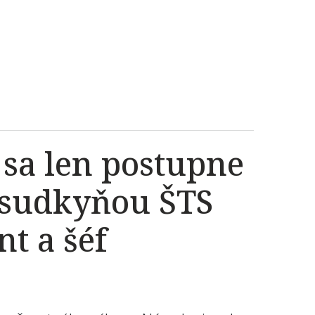
 sa len postupne
 sudkyňou ŠTS
t a šéf