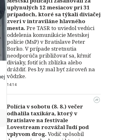
Mestskí policajti zasahovali za
uplynulých 12 mesiacov pri 31
prípadoch, ktoré sa týkali diviačej
zveri v intraviláne hlavného
mesta.
Pre TASR to uviedol vedúci
oddelenia komunikácie Mestskej
polície (MsP) v Bratislave Peter
Borko. V prípade stretnutia
neodporúča približovať sa, kŕmiť
diviaky, fotiť ich zblízka alebo
dráždiť. Pes by mal byť zároveň na
vôdzke.
nej
14:14
Polícia v sobotu (8. 8.) večer
odhalila taxikára, ktorý v
↻
Bratislave na festivale
Lovestream rozvážal ľudí pod
vplyvom drog.
Vodič spôsobil