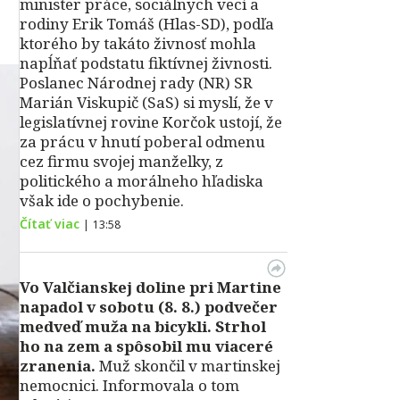
minister práce, sociálnych vecí a
rodiny Erik Tomáš (Hlas-SD), podľa
ktorého by takáto živnosť mohla
napĺňať podstatu fiktívnej živnosti.
Poslanec Národnej rady (NR) SR
Marián Viskupič (SaS) si myslí, že v
legislatívnej rovine Korčok ustojí, že
za prácu v hnutí poberal odmenu
cez firmu svojej manželky, z
politického a morálneho hľadiska
však ide o pochybenie.
Čítať viac
|
13:58
Vo Valčianskej doline pri Martine
napadol v sobotu (8. 8.) podvečer
medveď muža na bicykli. Strhol
ho na zem a spôsobil mu viaceré
zranenia.
Muž skončil v martinskej
nemocnici. Informovala o tom