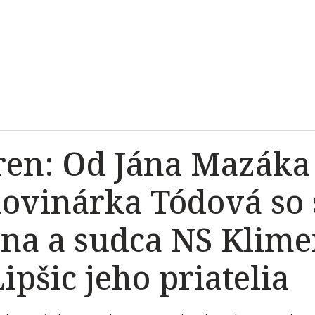
ren: Od Jána Mazáka
novinárka Tódová so
na a sudca NS Klimen
pšic jeho priatelia