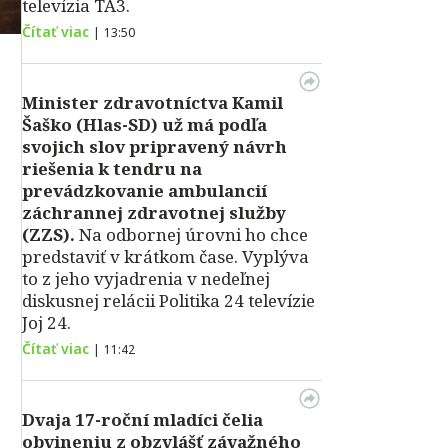
televízia TA3.
Čítať viac
|
13:50
Minister zdravotníctva Kamil
Šaško (Hlas-SD) už má podľa
svojich slov pripravený návrh
riešenia k tendru na
prevádzkovanie ambulancií
záchrannej zdravotnej služby
(ZZS).
Na odbornej úrovni ho chce
predstaviť v krátkom čase. Vyplýva
to z jeho vyjadrenia v nedeľnej
diskusnej relácii Politika 24 televízie
Joj 24.
Čítať viac
|
11:42
Dvaja 17-roční mladíci čelia
obvineniu z obzvlášť závažného