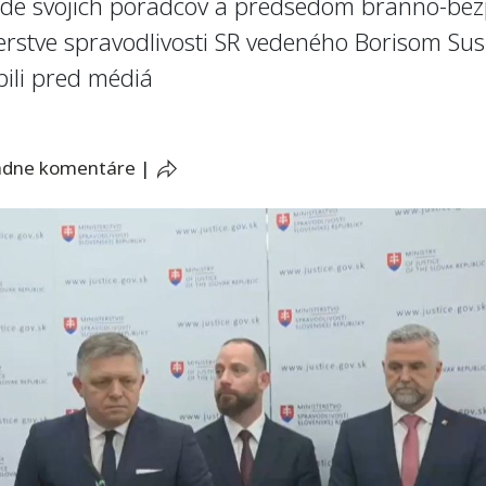
evode svojich poradcov a predsedom branno-be
erstve spravodlivosti SR vedeného Borisom Su
pili pred médiá
adne komentáre
|