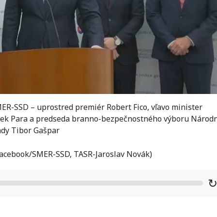
ER-SSD – uprostred premiér Robert Fico, vľavo minister
arek Para a predseda branno-bezpečnostného výboru Národ
ady Tibor Gašpar
t Facebook/SMER-SSD, TASR-Jaroslav Novák)