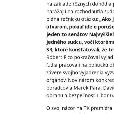
na základe rôznych dohôd a p
narážajú na rozhodnutia sud
pléna rečnícku otázku:
„Ako 
útvarom, pokiaľ ide o poruš
jeden zo senátov Najvyššie
jedného sudcu, voči ktorém
SR, ktoré konštatovali, že 
Róbert Fico pokračoval vyjadr
ľudia pracovali na politickú o
závere svojho vyjadrenia vy
orgánov. Novinárom konkreti
poradcovia Marek Para, Davi
obranu a bezpečnosť Tibor G
O svoj názor na TK premiéra 