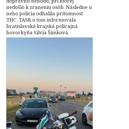
dopravnú nehodu, pri ktorej
nedošlo k zraneniu osôb. Následne u
neho polícia odhalila prítomnosť
THC. TASR o tom informovala
bratislavská krajská policajná
hovorkyňa Silvia Šimková.