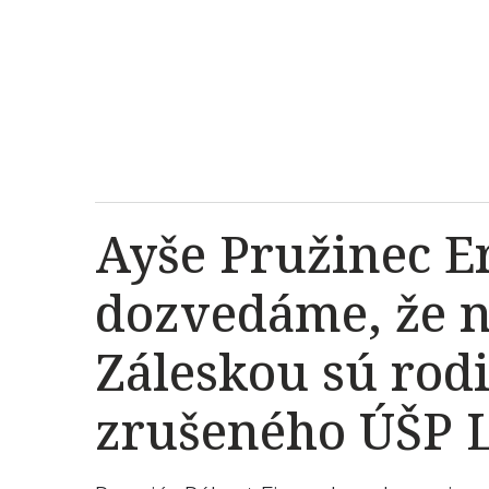
Ayše Pružinec E
dozvedáme, že 
Záleskou sú rodi
zrušeného ÚŠP Li