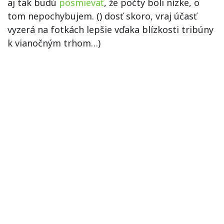
aj tak budú
posmievať
, že počty boli nízke, o
tom nepochybujem. () dosť skoro, vraj účasť
vyzerá na fotkách lepšie vďaka blízkosti tribúny
k vianočným trhom…)