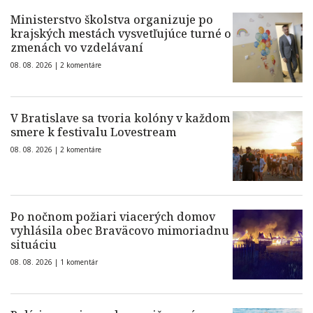
Ministerstvo školstva organizuje po
krajských mestách vysvetľujúce turné o
zmenách vo vzdelávaní
08. 08. 2026 |
2 komentáre
V Bratislave sa tvoria kolóny v každom
smere k festivalu Lovestream
08. 08. 2026 |
2 komentáre
Po nočnom požiari viacerých domov
vyhlásila obec Braväcovo mimoriadnu
situáciu
08. 08. 2026 |
1 komentár