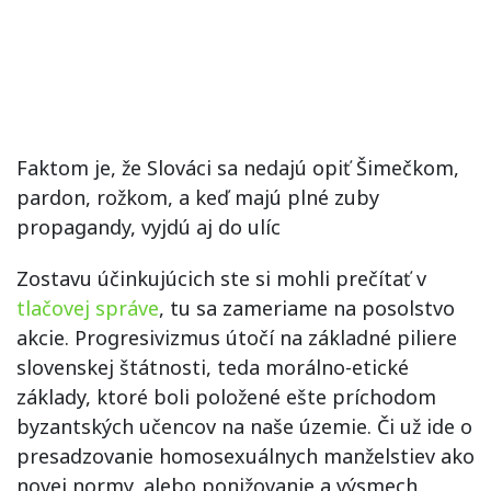
Faktom je, že Slováci sa nedajú opiť Šimečkom,
pardon, rožkom, a keď majú plné zuby
propagandy, vyjdú aj do ulíc
Zostavu účinkujúcich ste si mohli prečítať v
tlačovej správe
, tu sa zameriame na posolstvo
akcie. Progresivizmus útočí na základné piliere
slovenskej štátnosti, teda morálno-etické
základy, ktoré boli položené ešte príchodom
byzantských učencov na naše územie. Či už ide o
presadzovanie homosexuálnych manželstiev ako
novej normy, alebo ponižovanie a výsmech