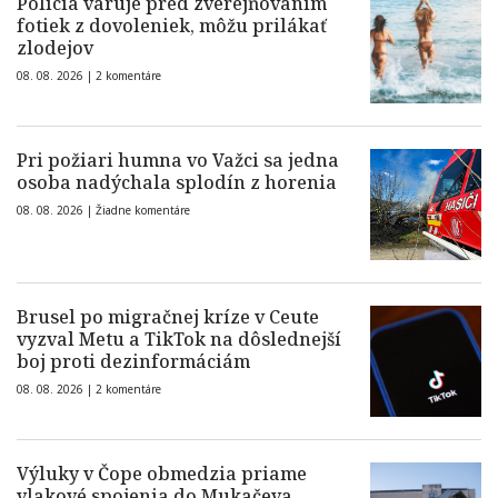
Polícia varuje pred zverejňovaním
fotiek z dovoleniek, môžu prilákať
zlodejov
08. 08. 2026 |
2 komentáre
Pri požiari humna vo Važci sa jedna
osoba nadýchala splodín z horenia
08. 08. 2026 |
Žiadne komentáre
Brusel po migračnej kríze v Ceute
vyzval Metu a TikTok na dôslednejší
boj proti dezinformáciám
08. 08. 2026 |
2 komentáre
Výluky v Čope obmedzia priame
vlakové spojenia do Mukačeva