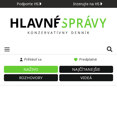
Podporte HS
Inzerujte na HS
Prihlásiť sa
Predplatné
NAŽIVO
NAJČÍTANEJŠIE
ROZHOVORY
VIDEÁ