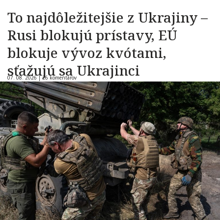
To najdôležitejšie z Ukrajiny –
Rusi blokujú prístavy, EÚ
blokuje vývoz kvótami,
sťažujú sa Ukrajinci
07. 08. 2026 |
26 komentárov