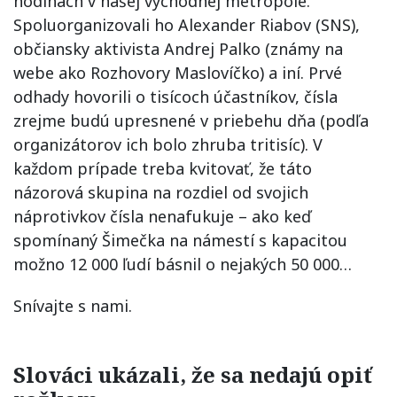
hodinách v našej východnej metropole.
Spoluorganizovali ho Alexander Riabov (SNS),
občiansky aktivista Andrej Palko (známy na
webe ako Rozhovory Maslovíčko) a iní. Prvé
odhady hovorili o tisícoch účastníkov, čísla
zrejme budú upresnené v priebehu dňa (podľa
organizátorov ich bolo zhruba tritisíc). V
každom prípade treba kvitovať, že táto
názorová skupina na rozdiel od svojich
náprotivkov čísla nenafukuje – ako keď
spomínaný Šimečka na námestí s kapacitou
možno 12 000 ľudí básnil o nejakých 50 000…
Snívajte s nami.
Slováci ukázali, že sa nedajú opiť