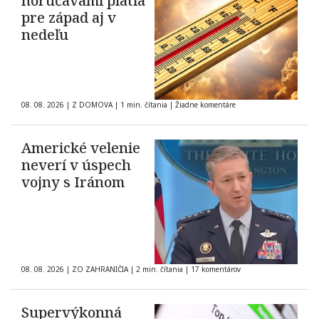
horúčavami platia
pre západ aj v
nedeľu
08. 08. 2026
|
Z DOMOVA
|
1 min. čítania
|
Žiadne komentáre
Americké velenie
neverí v úspech
vojny s Iránom
08. 08. 2026
|
ZO ZAHRANIČIA
|
2 min. čítania
|
17 komentárov
Supervýkonná