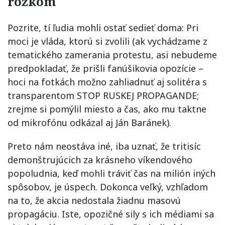
rožkom
Pozrite, tí ľudia mohli ostať sedieť doma: Pri
moci je vláda, ktorú si zvolili (ak vychádzame z
tematického zamerania protestu, asi nebudeme
predpokladať, že prišli fanúšikovia opozície –
hoci na fotkách možno zahliadnuť aj solitéra s
transparentom STOP RUSKEJ PROPAGANDE;
zrejme si pomýlil miesto a čas, ako mu taktne
od mikrofónu odkázal aj Ján Baránek).
Preto nám neostáva iné, iba uznať, že tritisíc
demonštrujúcich za krásneho víkendového
popoludnia, keď mohli tráviť čas na milión iných
spôsobov, je úspech. Dokonca veľký, vzhľadom
na to, že akcia nedostala žiadnu masovú
propagáciu. Iste, opozičné sily s ich médiami sa