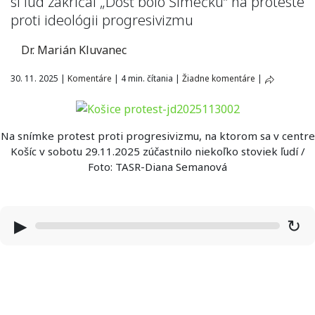
si ľud zakričal „Dosť bolo Šimečku” na proteste
proti ideológii progresivizmu
Dr. Marián Kluvanec
30. 11. 2025
|
Komentáre
|
4 min. čítania
|
Žiadne komentáre
|
Na snímke protest proti progresivizmu, na ktorom sa v centre
Košíc v sobotu 29.11.2025 zúčastnilo niekoľko stoviek ľudí /
Foto: TASR-Diana Semanová
▶
↻