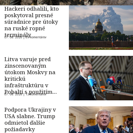
Hackeri odhalili, kto
poskytoval presné
súradnice pre útoky
na ruské ropné
terminály
07. 08. 2026 |
67 komentárov
Litva varuje pred
zinscenovaným
útokom Moskvy na
kritickú
infraštruktúru v
Pobaltí s použitím
07. 08. 2026 |
13 komentárov
ukrajinského dronu
Podpora Ukrajiny v
USA slabne. Trump
odmietol ďalšie
požiadavky