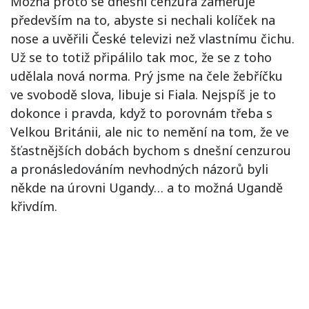
Možná proto se dnešní cenzura zaměřuje
především na to, abyste si nechali kolíček na
nose a uvěřili České televizi než vlastnímu čichu.
Už se to totiž připálilo tak moc, že se z toho
udělala nová norma. Prý jsme na čele žebříčku
ve svobodě slova, libuje si Fiala. Nejspíš je to
dokonce i pravda, když to porovnám třeba s
Velkou Británii, ale nic to nemění na tom, že ve
šťastnějších dobách bychom s dnešní cenzurou
a pronásledováním nevhodných názorů byli
někde na úrovni Ugandy… a to možná Ugandě
křivdím.