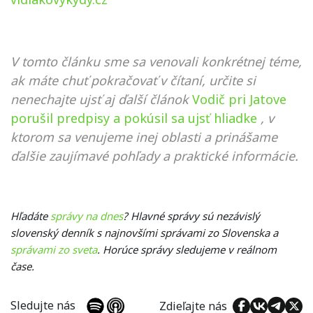
V tomto článku sme sa venovali konkrétnej téme,
ak máte chuť pokračovať v čítaní, určite si
nenechajte ujsť aj ďalší článok
Vodič pri Jatove
porušil predpisy a pokúsil sa ujsť hliadke
, v
ktorom sa venujeme inej oblasti a prinášame
ďalšie zaujímavé pohľady a praktické informácie.
Hľadáte
správy na dnes
? Hlavné správy sú nezávislý
slovenský denník s najnovšími správami zo Slovenska a
správami zo sveta
. Horúce správy sledujeme v reálnom
čase.
Sledujte nás
Zdieľajte nás