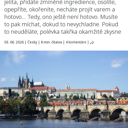
jelita, přidáte zmíněné ingredience, osolíte,
opepříte, okořeníte, necháte projít varem a
hotovo… Tedy, ono ještě není hotovo. Musíte
to pak míchat, dokud to nevychladne. Pokud
to neuděláte, polévka takřka okamžitě zkysne
03. 06. 2026
|
Česky
|
8 min. čítania
|
4 komentáre
|