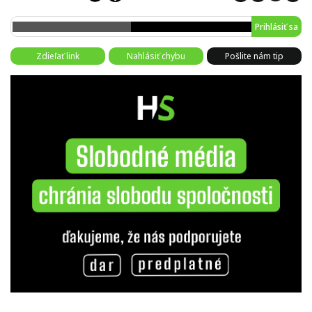
Prihlásiť sa
Zdieľať link
Nahlásiť chybu
Pošlite nám tip