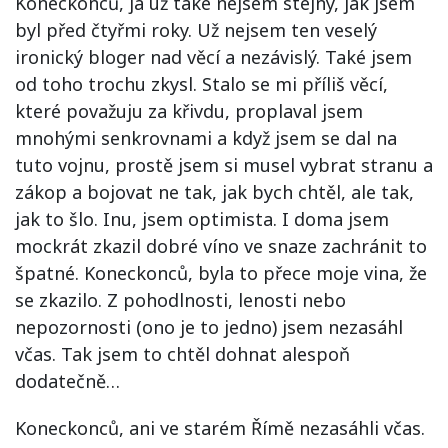
Koneckonců, já už také nejsem stejný, jak jsem
byl před čtyřmi roky. Už nejsem ten veselý
ironický bloger nad věcí a nezávislý. Také jsem
od toho trochu zkysl. Stalo se mi příliš věcí,
které považuju za křivdu, proplaval jsem
mnohými senkrovnami a když jsem se dal na
tuto vojnu, prostě jsem si musel vybrat stranu a
zákop a bojovat ne tak, jak bych chtěl, ale tak,
jak to šlo. Inu, jsem optimista. I doma jsem
mockrát zkazil dobré víno ve snaze zachránit to
špatné. Koneckonců, byla to přece moje vina, že
se zkazilo. Z pohodlnosti, lenosti nebo
nepozornosti (ono je to jedno) jsem nezasáhl
včas. Tak jsem to chtěl dohnat alespoň
dodatečně…
Koneckonců, ani ve starém Římě nezasáhli včas.