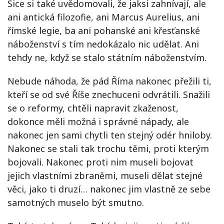
Sice si také uvědomovali, že jaksi zahnívají, ale
ani antická filozofie, ani Marcus Aurelius, ani
římské legie, ba ani pohanské ani křesťanské
náboženství s tím nedokázalo nic udělat. Ani
tehdy ne, když se stalo státním náboženstvím.
Nebude náhoda, že pád Říma nakonec přežili ti,
kteří se od své Říše znechuceni odvrátili. Snažili
se o reformy, chtěli napravit zkaženost,
dokonce měli možná i správné nápady, ale
nakonec jen sami chytli ten stejný odér hniloby.
Nakonec se stali tak trochu těmi, proti kterým
bojovali. Nakonec proti nim museli bojovat
jejich vlastními zbraněmi, museli dělat stejné
věci, jako ti druzí… nakonec jim vlastně ze sebe
samotných muselo být smutno.