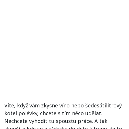
Víte, když vám zkysne víno nebo šedesátilitrový
kotel polévky, chcete s tím něco udělat.
Nechcete vyhodit tu spoustu práce. A tak
zkoušíte kde co a vždycky dojdete k tomu, že to