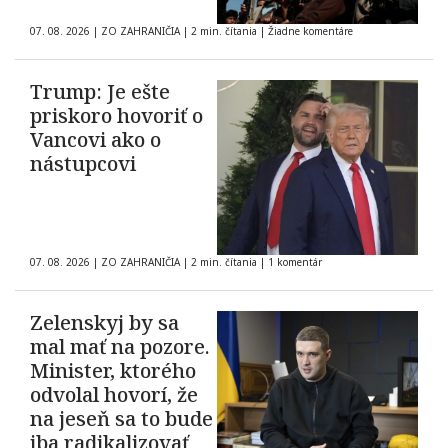
07. 08. 2026
|
ZO ZAHRANIČIA
|
2 min. čítania
|
Žiadne komentáre
Trump: Je ešte
priskoro hovoriť o
Vancovi ako o
nástupcovi
07. 08. 2026
|
ZO ZAHRANIČIA
|
2 min. čítania
|
1 komentár
Zelenskyj by sa
mal mať na pozore.
Minister, ktorého
odvolal hovorí, že
na jeseň sa to bude
iba radikalizovať