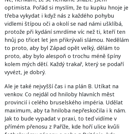
optimista. Pořád si myslím, že tu kupku hnoje je
třeba vykydat i když nás z každého pohybu
vidlemi štípou oči a okolí se nad námi ušklíbá,
protože při kydání smrdíme víc než ti, kteří ten
hnůj po třicet let jen přikrývali slámou. Nedělám
to proto, aby byl Západ opět velký, dělám to
proto, aby bylo alespoň o trochu méně špíny
kolem mých dětí. Každý trakař, který se podaří
vyvézt, je dobrý.
Ale je také nejvyšší čas i na plán B. Utíkat na
venkov. Co nejdál od hniloby hlavních měst
provincií i celého bruselského impéria. Udělat
maximum, aby ta hniloba nepřeskočila i k nám.
Jak to bude vypadat v praxi, to teď vidíme v
přímém přenosu z Paříže, kde hoří ulice kvůli