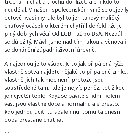
trochu míchat a trochu dohlížet, ale nikdo to
neudělal. V našem společenském víně se objevily
octové kvasinky, ale byl to jen takový maličký
chuťový ocásek o kterém chytří lidé řekli, že je
plný dobrých věcí. Od LGBT až po DSA. Nezdál
se důležitý. Mávli jsme nad tím rukou a věnovali
se dohánění západní životní úrovně.
A najednou je to všude. Je to jak připálená rýže.
Vlastně sotva najdete nějaké to připálené zrnko.
Vlastně jich tak moc není, protože jsou
soustředěné tam, kde je nejvíc peněz, totiž kde
je největší teplo. Když se bavíte s lidmi kolem
vás, jsou vlastně docela normální, ale přesto,
kdo jednou ucítí tu spáleninu, tomu ta dnešní
doba přestane chutnat.