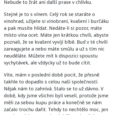
Nebude to žrát ani další prase v chlívku.
Stejné je to s vínem. Celý rok se staráte o
vinohrad, užijete si vinobraní, kvašení i burčáku
a pak musíte hlídat. Nedáte-li si pozor, máte
místo vína ocet. Máte jen krátkou chvíli, abyste
poznali, že se kvašení vyvíjí blbě. Buď v té chvíli
zareagujete a nebo máte smůlu a už s tím nic
neuděláte. Můžete mít k dispozici spoustu
vychytávek, ale vždycky už to bude cítit.
Víte, mám v poslední době pocit, že přesně
takhle to dopadlo s celou naší společností.
Nějak nám to zahnívá. Stalo se to už dávno. V
době, kdy jsme všichni byli veselí, protože jsme
měli za sebou kupu práce a konečně se nám
začalo trochu dařit. Tehdy to nechtělo moc, jen