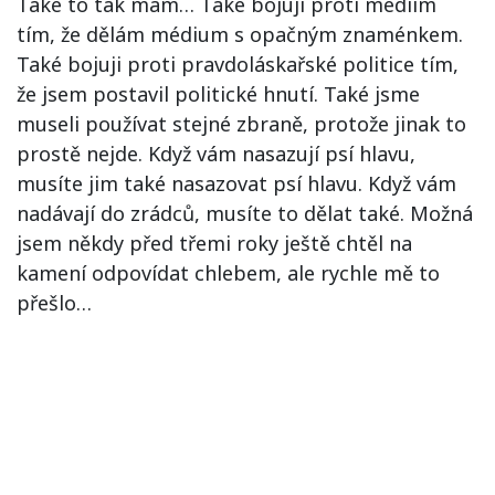
Také to tak mám… Také bojuji proti médiím
tím, že dělám médium s opačným znaménkem.
Také bojuji proti pravdoláskařské politice tím,
že jsem postavil politické hnutí. Také jsme
museli používat stejné zbraně, protože jinak to
prostě nejde. Když vám nasazují psí hlavu,
musíte jim také nasazovat psí hlavu. Když vám
nadávají do zrádců, musíte to dělat také. Možná
jsem někdy před třemi roky ještě chtěl na
kamení odpovídat chlebem, ale rychle mě to
přešlo…