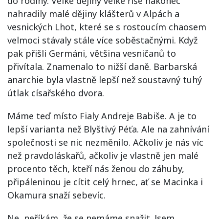
do rodiny. Velké dějiny velké říše nakonec
nahradily malé dějiny klášterů v Alpách a
vesnických Lhot, které se s rostoucím chaosem
velmoci stávaly stále více soběstačnými. Když
pak přišli Germáni, většina vesničanů to
přivítala. Znamenalo to nižší daně. Barbarská
anarchie byla vlastně lepší než soustavný tuhý
útlak císařského dvora.
Máme teď místo Fialy Andreje Babiše. A je to
lepší varianta než Blyštivý Péťa. Ale na zahnívání
společnosti se nic nezměnilo. Ačkoliv je nás víc
než pravdoláskařů, ačkoliv je vlastně jen malé
procento těch, kteří nás ženou do záhuby,
připáleninou je cítit celý hrnec, ať se Macinka i
Okamura snaží sebevíc.
Ne, neříkám, že se nemáme snažit. Jsem