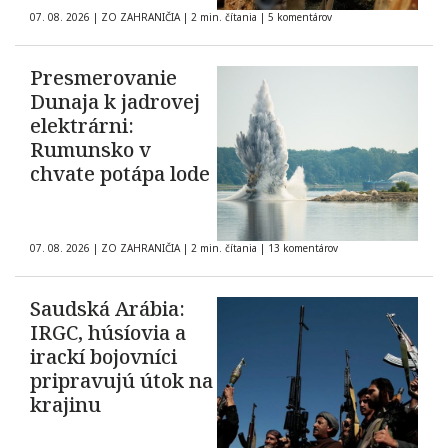
07. 08. 2026
|
ZO ZAHRANIČIA
|
2 min. čítania
|
5 komentárov
Presmerovanie
Dunaja k jadrovej
elektrárni:
Rumunsko v
chvate potápa lode
07. 08. 2026
|
ZO ZAHRANIČIA
|
2 min. čítania
|
13 komentárov
Saudská Arábia:
IRGC, húsíovia a
irackí bojovníci
pripravujú útok na
krajinu