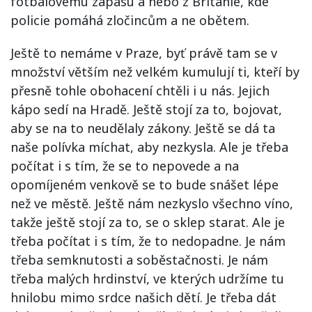
fotbalovému zápasu a nebo z Británie, kde
policie pomáhá zločincům a ne obětem.
Ještě to nemáme v Praze, byť právě tam se v
množství větším než velkém kumulují ti, kteří by
přesně tohle obohacení chtěli i u nás. Jejich
kápo sedí na Hradě. Ještě stojí za to, bojovat,
aby se na to neudělaly zákony. Ještě se dá ta
naše polívka míchat, aby nezkysla. Ale je třeba
počítat i s tím, že se to nepovede a na
opomíjeném venkově se to bude snášet lépe
než ve městě. Ještě nám nezkyslo všechno víno,
takže ještě stojí za to, se o sklep starat. Ale je
třeba počítat i s tím, že to nedopadne. Je nám
třeba semknutosti a soběstačnosti. Je nám
třeba malých hrdinství, ve kterých udržíme tu
hnilobu mimo srdce našich dětí. Je třeba dát