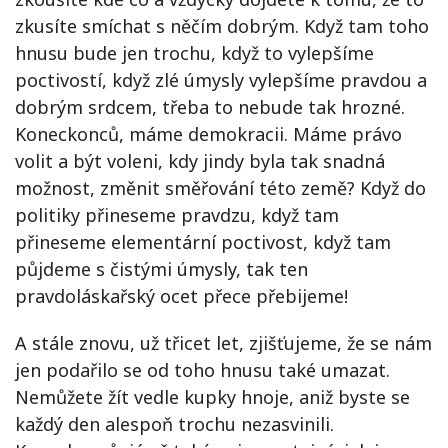
zkusíte smíchat s něčím dobrým. Když tam toho
hnusu bude jen trochu, když to vylepšíme
poctivostí, když zlé úmysly vylepšíme pravdou a
dobrým srdcem, třeba to nebude tak hrozné.
Koneckonců, máme demokracii. Máme právo
volit a být voleni, kdy jindy byla tak snadná
možnost, změnit směřování této země? Když do
politiky přineseme pravdzu, když tam
přineseme elementární poctivost, když tam
půjdeme s čistými úmysly, tak ten
pravdoláskařský ocet přece přebijeme!
A stále znovu, už třicet let, zjišťujeme, že se nám
jen podařilo se od toho hnusu také umazat.
Nemůžete žít vedle kupky hnoje, aniž byste se
každý den alespoň trochu nezasvinili.