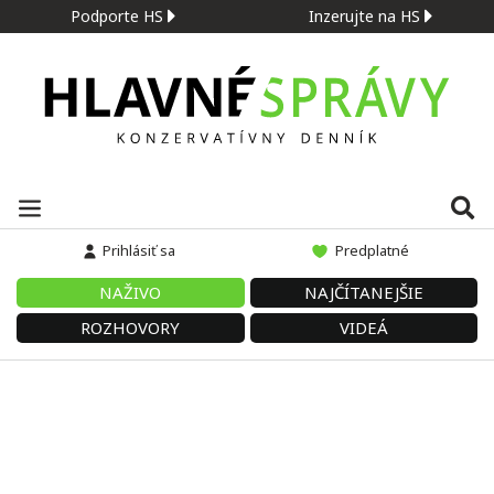
Podporte HS
Inzerujte na HS
Prihlásiť sa
Predplatné
NAŽIVO
NAJČÍTANEJŠIE
ROZHOVORY
VIDEÁ