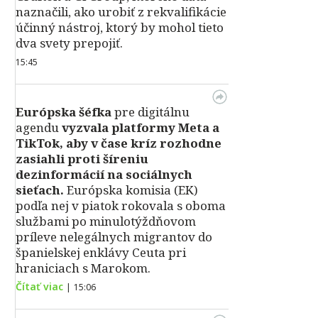
naznačili, ako urobiť z rekvalifikácie
účinný nástroj, ktorý by mohol tieto
dva svety prepojiť.
15:45
Európska šéfka
pre digitálnu
agendu
vyzvala platformy Meta a
TikTok, aby v čase kríz rozhodne
zasiahli proti šíreniu
dezinformácií na sociálnych
sieťach.
Európska komisia (EK)
podľa nej v piatok rokovala s oboma
službami po minulotýždňovom
príleve nelegálnych migrantov do
španielskej enklávy Ceuta pri
hraniciach s Marokom.
Čítať viac
|
15:06