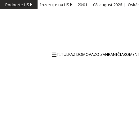
Podporte HS
Inzerujte na HS
20:01
|
08. august 2026
|
Oskár
TITULKA
Z DOMOVA
ZO ZAHRANIČIA
KOMEN