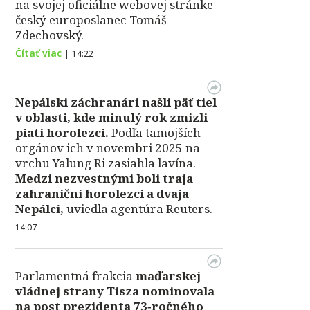
na svojej oficiálne webovej stránke
český europoslanec Tomáš
Zdechovský.
Čítať viac
|
14:22
Nepálski záchranári našli päť tiel
v oblasti, kde minulý rok zmizli
piati horolezci.
Podľa tamojších
orgánov ich v novembri 2025 na
vrchu Yalung Ri zasiahla lavína.
Medzi nezvestnými boli traja
zahraniční horolezci a dvaja
Nepálci,
uviedla agentúra Reuters.
14:07
Parlamentná frakcia
maďarskej
vládnej strany Tisza nominovala
na post prezidenta 73‑ročného