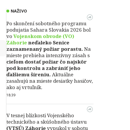
NAŽIVO
Po skončení sobotného programu
podujatia Sahara Slovakia 2026 bol
vo
Vojenskom obvode (VO)
Záhorie
neďaleko Senice
↻
zaznamenaný požiar porastu.
Na
mieste prebieha intenzívny zásah s
cieľom dostať požiar čo najskôr
pod kontrolu a zabrániť jeho
ďalšiemu šíreniu.
Aktuálne
zasahujú na mieste desiatky hasičov,
ako aj vrtuľník.
18:39
V tesnej blízkosti Vojenského
technického a skúšobného ústavu
(VTSÚ) Záhorie
vypukol v sobotu