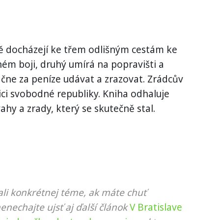
ně docházejí ke třem odlišným cestám ke
ném boji, druhý umírá na popravišti a
 začne za peníze udávat a zrazovat. Zrádcův
ici svobodné republiky. Kniha odhaluje
ahy a zrady, který se skutečně stal.
li konkrétnej téme, ak máte chuť
nenechajte ujsť aj ďalší článok
V Bratislave