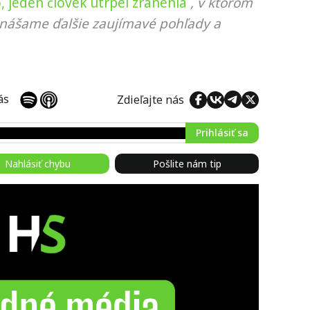
, jeden človek utrpel zranenia
, v ktorom
rinášame ďalšie zaujímavé pohľady a
 nás
Zdieľajte nás
Prihlásiť sa
Nahlásiť chybu
Pošlite nám tip