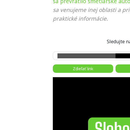
sa prevrátilo smetiarske auto
sa venujeme inej oblasti a p
praktické informácie.
Sledujte
Zdieľať link