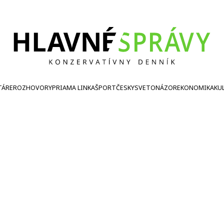
TÁRE
ROZHOVORY
PRIAMA LINKA
ŠPORT
ČESKY
SVETONÁZOR
EKONOMIKA
KU