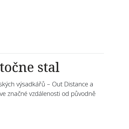
točne stal
ských výsadkářů – Out Distance a
l ve značné vzdálenosti od původně