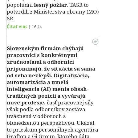
popoludní
lesný požiar.
TASR to
potvrdili z Ministerstva obrany (MO)
SR.
Čítať viac
|
16:44
Slovenským firmám chýbajú
pracovníci s konkrétnymi
zručnosťami a odborníci
pripomínajú, že situácia sa sama
od seba nezlepší.
Digitalizácia,
automatizácia a umelá
inteligencia (AI) menia obsah
tradičných pozícií a vyvárajú
nové profesie,
časť pracovnej sily
však podľa odborníkov zostáva
uväznená v odboroch s
obmedzenou perspektívou. Ukázal
to prieskum personálnych agentúra
Grafton a Gi Group, ktorého dáta