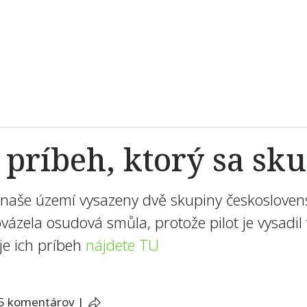
 príbeh, ktorý sa sku
naše území vysazeny dvě skupiny českosloven
vázela osudová smůla, protože pilot je vysadi
je ich príbeh
nájdete TU
5 komentárov
|