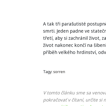
A tak tři parašutisté postup
smrti. Jeden padne ve stateč
třetí, aby si zachránil život,
život nakonec končí na šiben
příběh velkého hrdinství, odv
Tagy:
sorren
V tomto článku sme sa venova
pokračovať v čítaní, určite si 