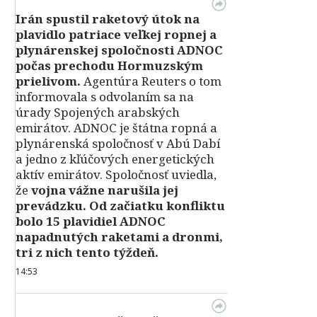
Irán spustil raketový útok na
plavidlo patriace veľkej ropnej a
plynárenskej spoločnosti ADNOC
počas prechodu Hormuzským
prielivom.
Agentúra Reuters o tom
informovala s odvolaním sa na
úrady Spojených arabských
emirátov. ADNOC je štátna ropná a
plynárenská spoločnosť v Abú Dabí
a jedno z kľúčových energetických
aktív emirátov. Spoločnosť uviedla,
že
vojna vážne narušila jej
prevádzku. Od začiatku konfliktu
bolo 15 plavidiel ADNOC
napadnutých raketami a dronmi,
tri z nich tento týždeň.
14:53