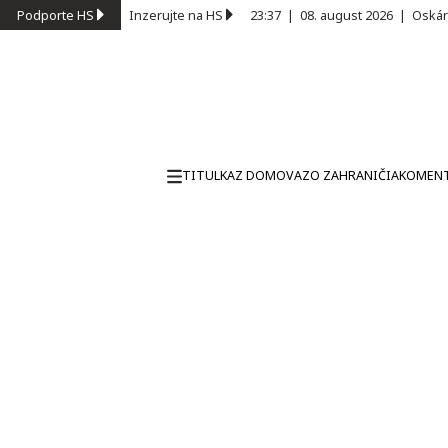
Podporte HS
Inzerujte na HS
23:37
|
08. august 2026
|
Oskár
TITULKA
Z DOMOVA
ZO ZAHRANIČIA
KOMEN