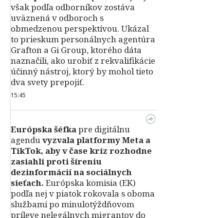
však podľa odborníkov zostáva
uväznená v odboroch s
obmedzenou perspektívou. Ukázal
to prieskum personálnych agentúra
Grafton a Gi Group, ktorého dáta
naznačili, ako urobiť z rekvalifikácie
účinný nástroj, ktorý by mohol tieto
dva svety prepojiť.
15:45
Európska šéfka
pre digitálnu
agendu
vyzvala platformy Meta a
TikTok, aby v čase kríz rozhodne
zasiahli proti šíreniu
dezinformácií na sociálnych
sieťach.
Európska komisia (EK)
podľa nej v piatok rokovala s oboma
službami po minulotýždňovom
príleve nelegálnych migrantov do