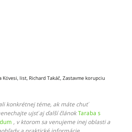
a Kövesi
,
list
,
Richard Takáč
,
Zastavme korupciu
li konkrétnej téme, ak máte chuť
nenechajte ujsť aj ďalší článok
Taraba s
ndum
, v ktorom sa venujeme inej oblasti a
ohľady a praktické informácie.