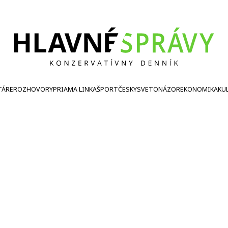
TÁRE
ROZHOVORY
PRIAMA LINKA
ŠPORT
ČESKY
SVETONÁZOR
EKONOMIKA
KU