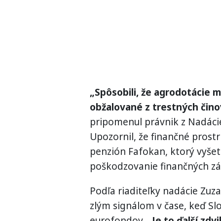
„Spôsobili, že agrodotácie m
obžalované z trestných čino
pripomenul právnik z Nadác
Upozornil, že finančné prost
penzión Fafokan, ktorý vyše
poškodzovanie finančných z
Podľa riaditeľky nadácie Zuza
zlým signálom v čase, keď S
eurofondov.
„Je to ďalší zd