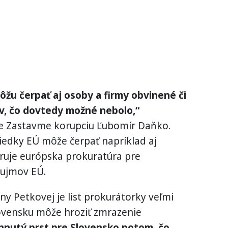
ôžu čerpať aj osoby a firmy obvinené či
v, čo dovtedy možné nebolo,“
ie Zastavme korupciu Ľubomír Daňko.
riedky EÚ môže čerpať napríklad aj
truje európska prokuratúra pre
áujmov EÚ.
ny Petkovej je list prokurátorky veľmi
lovensku môže hroziť zmrazenie
vihnutý prst pre Slovensko potom, čo