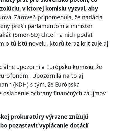
zolúciu, v ktorej komisiu vyzval, aby
ková. Zároveň pripomenula, že nadácia
zmeny prešli parlamentom a minister
káč (Smer-SD) chcel na nich podať
o tú istú novelu, ktorú teraz kritizuje aj
ciálne upozornila Európsku komisiu, že
eurofondmi. Upozornila na to aj
ann (KDH) s tým, že Európska
je oslabenie ochrany finančných záujmov
kej prokuratúry výrazne znižujú
bo pozastaviť vyplácanie dotácií