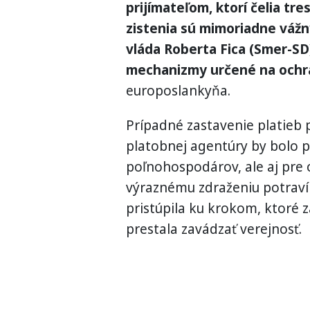
prijímateľom, ktorí čelia tr
zistenia sú mimoriadne váž
vláda Roberta Fica (Smer-S
mechanizmy určené na ochra
europoslankyňa.
Prípadné zastavenie platieb
platobnej agentúry by bolo p
poľnohospodárov, ale aj pre 
výraznému zdraženiu potraví
pristúpila ku krokom, ktoré 
prestala zavádzať verejnosť.