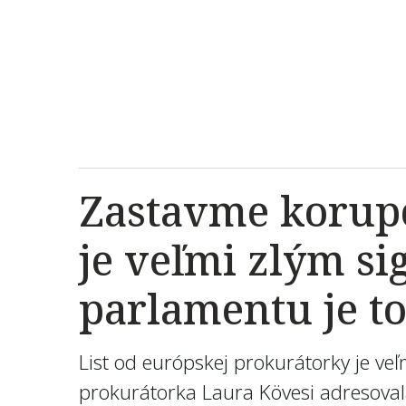
Zastavme korupc
je veľmi zlým s
parlamentu je to
List od európskej prokurátorky je v
prokurátorka Laura Kövesi adresovala