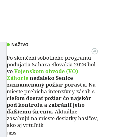
NAŽIVO
Po skončení sobotného programu
podujatia Sahara Slovakia 2026 bol
vo
Vojenskom obvode (VO)
Záhorie
neďaleko Senice
zaznamenaný požiar porastu.
Na
mieste prebieha intenzívny zásah s
cieľom dostať požiar čo najskôr
pod kontrolu a zabrániť jeho
ďalšiemu šíreniu.
Aktuálne
zasahujú na mieste desiatky hasičov,
ako aj vrtuľník.
18:39