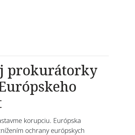
j prokurátorky
i Európskeho
t
Zastavme korupciu. Európska
d znížením ochrany európskych