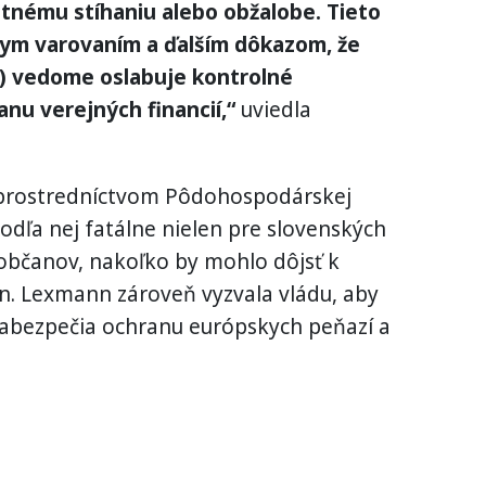
estnému stíhaniu alebo obžalobe. Tieto
nym varovaním a ďalším dôkazom, že
D) vedome oslabuje kontrolné
nu verejných financií,“
uviedla
 prostredníctvom Pôdohospodárskej
odľa nej fatálne nielen pre slovenských
občanov, nakoľko by mohlo dôjsť k
n. Lexmann zároveň vyzvala vládu, aby
zabezpečia ochranu európskych peňazí a