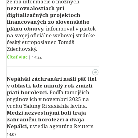
že má informácie o možných
nezrovnalostiach pri
digitalizačných projektoch
financovaných zo slovenského
plánu obnovy,
informoval v piatok
na svojej oficiálne webovej stránke
český europoslanec Tomáš
Zdechovský.
Čítať viac
|
14:22
Nepálski záchranári našli päť tiel
v oblasti, kde minulý rok zmizli
piati horolezci.
Podľa tamojších
orgánov ich v novembri 2025 na
vrchu Yalung Ri zasiahla lavína.
Medzi nezvestnými boli traja
zahraniční horolezci a dvaja
Nepálci,
uviedla agentúra Reuters.
14:07