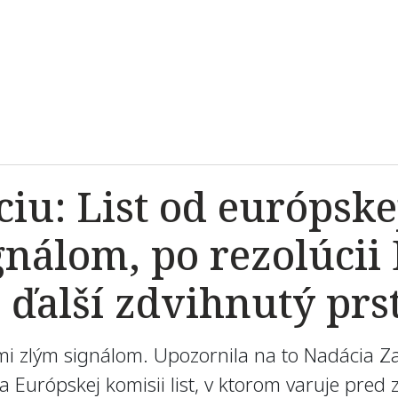
iu: List od európske
ignálom, po rezolúci
 ďalší zdvihnutý prs
eľmi zlým signálom. Upozornila na to Nadácia 
 Európskej komisii list, v ktorom varuje pre