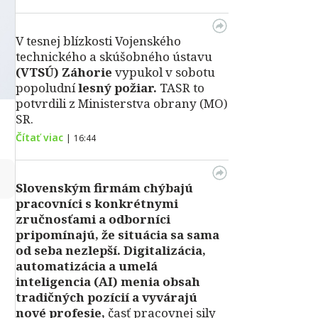
V tesnej blízkosti Vojenského
technického a skúšobného ústavu
(VTSÚ) Záhorie
vypukol v sobotu
popoludní
lesný požiar.
TASR to
potvrdili z Ministerstva obrany (MO)
SR.
Čítať viac
|
16:44
↻
Slovenským firmám chýbajú
pracovníci s konkrétnymi
zručnosťami a odborníci
pripomínajú, že situácia sa sama
od seba nezlepší.
Digitalizácia,
automatizácia a umelá
inteligencia (AI) menia obsah
tradičných pozícií a vyvárajú
nové profesie,
časť pracovnej sily