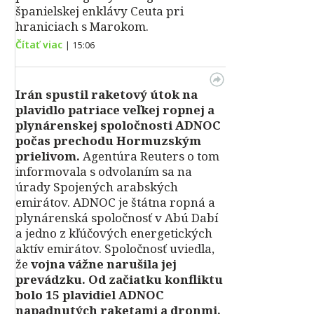
španielskej enklávy Ceuta pri
hraniciach s Marokom.
Čítať viac
|
15:06
Irán spustil raketový útok na
plavidlo patriace veľkej ropnej a
plynárenskej spoločnosti ADNOC
počas prechodu Hormuzským
prielivom.
Agentúra Reuters o tom
informovala s odvolaním sa na
úrady Spojených arabských
emirátov. ADNOC je štátna ropná a
plynárenská spoločnosť v Abú Dabí
a jedno z kľúčových energetických
aktív emirátov. Spoločnosť uviedla,
že
vojna vážne narušila jej
prevádzku. Od začiatku konfliktu
bolo 15 plavidiel ADNOC
napadnutých raketami a dronmi,