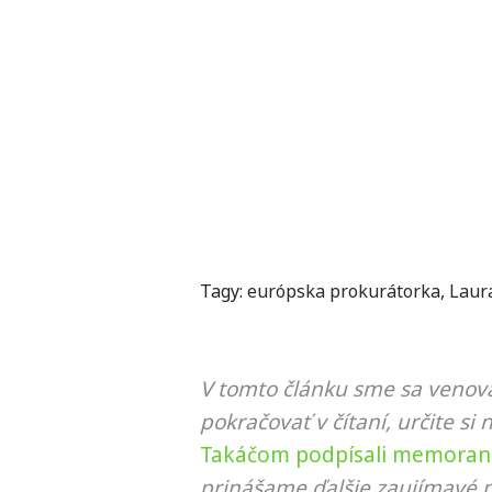
Tagy:
európska prokurátorka
,
Laur
V tomto článku sme sa venova
pokračovať v čítaní, určite si 
Takáčom podpísali memora
prinášame ďalšie zaujímavé p