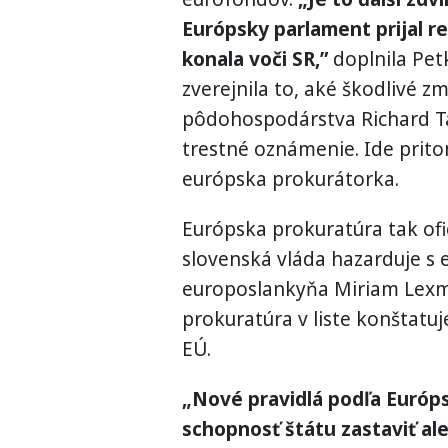
Európsky parlament prijal re
konala voči SR,”
doplnila Pet
zverejnila to, aké škodlivé 
pôdohospodárstva Richard Ta
trestné oznámenie. Ide pritom 
európska prokurátorka.
Európska prokuratúra tak ofi
slovenská vláda hazarduje s 
europoslankyňa Miriam Lexm
prokuratúra v liste konštatu
EÚ.
„Nové pravidlá podľa Európs
schopnosť štátu zastaviť ale