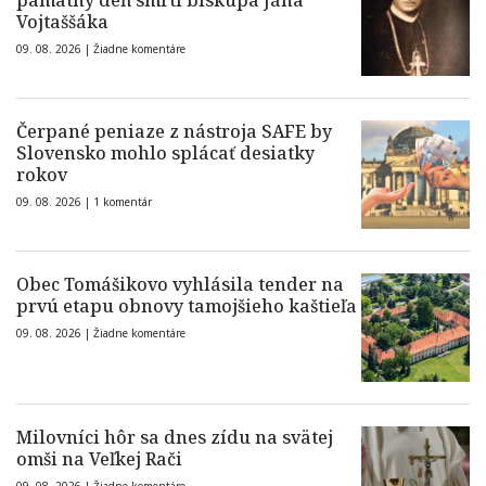
pamätný deň smrti biskupa Jána
Vojtaššáka
09. 08. 2026 |
Žiadne komentáre
Čerpané peniaze z nástroja SAFE by
Slovensko mohlo splácať desiatky
rokov
09. 08. 2026 |
1 komentár
Obec Tomášikovo vyhlásila tender na
prvú etapu obnovy tamojšieho kaštieľa
09. 08. 2026 |
Žiadne komentáre
Milovníci hôr sa dnes zídu na svätej
omši na Veľkej Rači