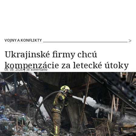
VOJNY A KONFLIKTY
Ukrajinské firmy chcú
kompenzácie za letecké útoky
08. 08. 2026 |
38 komentárov