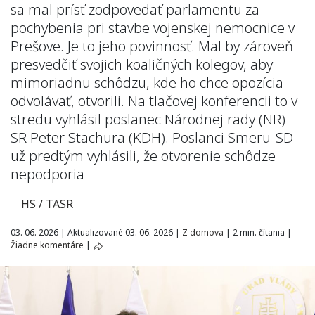
sa mal prísť zodpovedať parlamentu za
pochybenia pri stavbe vojenskej nemocnice v
Prešove. Je to jeho povinnosť. Mal by zároveň
presvedčiť svojich koaličných kolegov, aby
mimoriadnu schôdzu, kde ho chce opozícia
odvolávať, otvorili. Na tlačovej konferencii to v
stredu vyhlásil poslanec Národnej rady (NR)
SR Peter Stachura (KDH). Poslanci Smeru-SD
už predtým vyhlásili, že otvorenie schôdze
nepodporia
HS / TASR
03. 06. 2026
|
Aktualizované 03. 06. 2026
|
Z domova
|
2 min. čítania
|
Žiadne komentáre
|