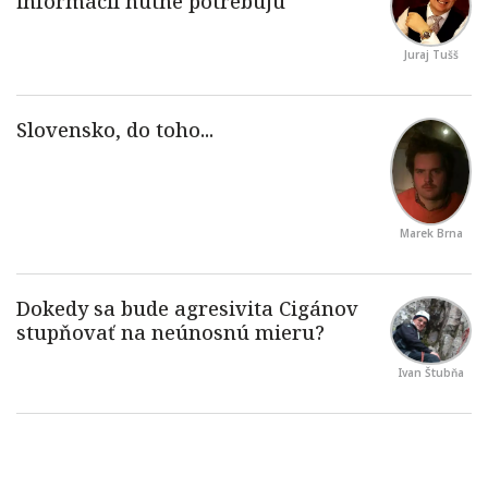
Juraj Tušš
Marek Brna
Ivan Štubňa