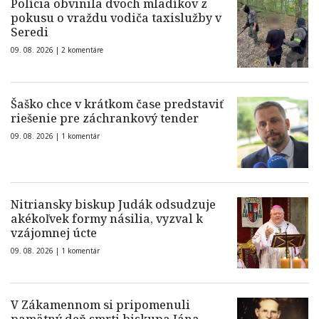
Polícia obvinila dvoch mladíkov z
pokusu o vraždu vodiča taxislužby v
Seredi
09. 08. 2026 |
2 komentáre
Šaško chce v krátkom čase predstaviť
riešenie pre záchrankový tender
09. 08. 2026 |
1 komentár
Nitriansky biskup Judák odsudzuje
akékoľvek formy násilia, vyzval k
vzájomnej úcte
09. 08. 2026 |
1 komentár
V Zákamennom si pripomenuli