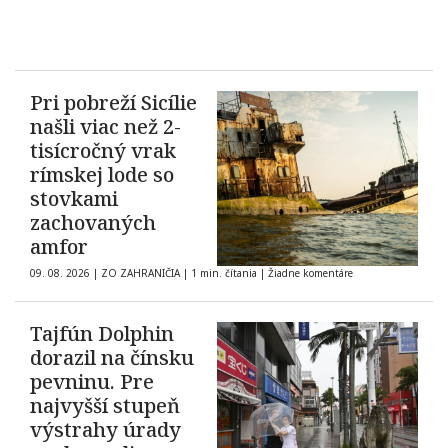
Pri pobreží Sicílie
našli viac než 2-
tisícročný vrak
rímskej lode so
stovkami
zachovaných
amfor
09. 08. 2026
|
ZO ZAHRANIČIA
|
1 min. čítania
|
Žiadne komentáre
Tajfún Dolphin
dorazil na čínsku
pevninu. Pre
najvyšší stupeň
výstrahy úrady