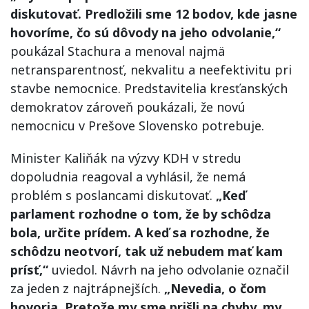
diskutovať. Predložili sme 12 bodov, kde jasne
hovoríme, čo sú dôvody na jeho odvolanie,“
poukázal Stachura a menoval najmä
netransparentnosť, nekvalitu a neefektivitu pri
stavbe nemocnice. Predstavitelia kresťanských
demokratov zároveň poukázali, že novú
nemocnicu v Prešove Slovensko potrebuje.
Minister Kaliňák na výzvy KDH v stredu
dopoludnia reagoval a vyhlásil, že nemá
problém s poslancami diskutovať.
„Keď
parlament rozhodne o tom, že by schôdza
bola, určite prídem. A keď sa rozhodne, že
schôdzu neotvorí, tak už nebudem mať kam
prísť,“
uviedol. Návrh na jeho odvolanie označil
za jeden z najtrápnejších.
„Nevedia, o čom
hovoria. Pretože my sme prišli na chyby, my