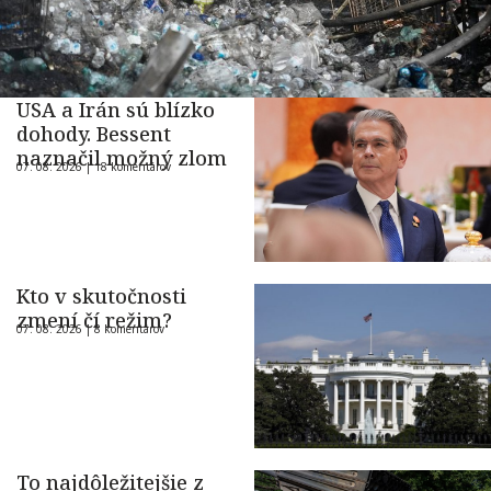
USA a Irán sú blízko
dohody. Bessent
naznačil možný zlom
07. 08. 2026 |
18 komentárov
Kto v skutočnosti
zmení čí režim?
07. 08. 2026 |
8 komentárov
To najdôležitejšie z