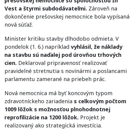
prešovskej nemocnice so spoločnosťou In
Vest a štyrmi subdodávateľmi.
Zároveň na
dokončenie prešovskej nemocnice bola vypísaná
nová súťaž.
Minister kritiku stavby dlhodobo odmieta. V
pondelok (1. 6.) napríklad
vyhlásil, že náklady
na stavbu sú naďalej pod úrovňou trhových
cien.
Deklaroval pripravenosť realizovať
pravidelné stretnutia s novinármi a poslancami
parlamentu zamerané na priebeh prác.
Nová nemocnica má byť koncovým typom
zdravotníckeho zariadenia
s celkovým počtom
1009 lôžok s možnosťou plnohodnotnej
reprofilizácie na 1200 lôžok.
Projekt je
realizovaný ako strategická investícia.