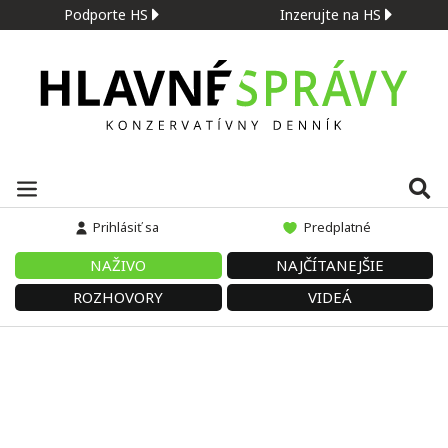
Podporte HS
Inzerujte na HS
Prihlásiť sa
Predplatné
NAŽIVO
NAJČÍTANEJŠIE
ROZHOVORY
VIDEÁ