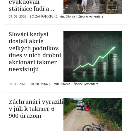
evakuovali
státisíce ľudí a
zrušili tisícky letov
09. 08. 2026
|
ZO ZAHRANIČIA
|
2 min. čítania
|
Žiadne komentáre
Slováci kedysi
dostali akcie
veľkých podnikov,
dnes v nich drobní
akcionári takmer
neexistujú
09. 08. 2026
|
EKONOMIKA
|
3 min. čítania
|
Žiadne komentáre
Záchranári vyrazili
v júli k takmer 6
900 úrazom