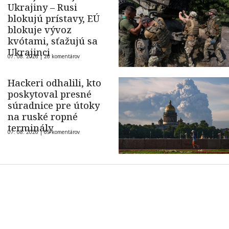
Ukrajiny – Rusi
blokujú prístavy, EÚ
blokuje vývoz
kvótami, sťažujú sa
Ukrajinci
07. 08. 2026 |
26 komentárov
Hackeri odhalili, kto
poskytoval presné
súradnice pre útoky
na ruské ropné
terminály
07. 08. 2026 |
69 komentárov