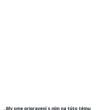
„My sme pripravení s ním na túto tému