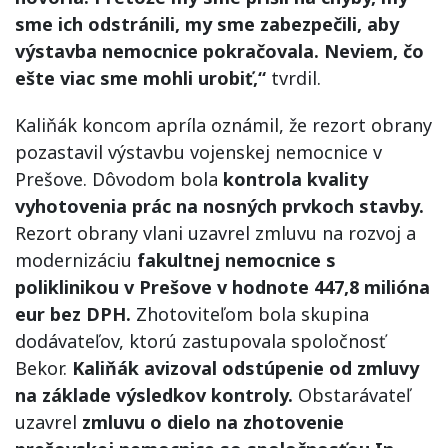
sme ich odstránili, my sme zabezpečili, aby
výstavba nemocnice pokračovala. Neviem, čo
ešte viac sme mohli urobiť,“
tvrdil.
Kaliňák koncom apríla oznámil, že rezort obrany
pozastavil výstavbu vojenskej nemocnice v
Prešove. Dôvodom bola
kontrola kvality
vyhotovenia prác na nosných prvkoch stavby.
Rezort obrany vlani uzavrel zmluvu na rozvoj a
modernizáciu
fakultnej nemocnice s
poliklinikou v Prešove v hodnote 447,8 milióna
eur bez DPH.
Zhotoviteľom bola skupina
dodávateľov, ktorú zastupovala spoločnosť
Bekor.
Kaliňák avizoval odstúpenie od zmluvy
na základe výsledkov kontroly.
Obstarávateľ
uzavrel
zmluvu o dielo na zhotovenie