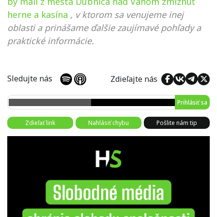
by mali z mesta Dubnica nad Váhom zmiznúť
herne a kasína
, v ktorom sa venujeme inej
oblasti a prinášame ďalšie zaujímavé pohľady a
praktické informácie.
Sledujte nás
Zdieľajte nás
Prihlásiť sa
Zdieľať link
Nahlásiť chybu
Pošlite nám tip