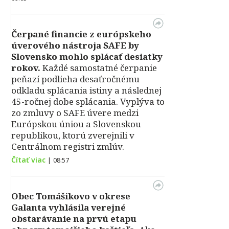
Čerpané financie z európskeho
úverového nástroja SAFE by
Slovensko mohlo splácať desiatky
rokov.
Každé samostatné čerpanie
peňazí podlieha desaťročnému
odkladu splácania istiny a následnej
45-ročnej dobe splácania. Vyplýva to
zo zmluvy o SAFE úvere medzi
Európskou úniou a Slovenskou
republikou, ktorú zverejnili v
Centrálnom registri zmlúv.
Čítať viac
|
08:57
Obec Tomášikovo v okrese
Galanta vyhlásila verejné
obstarávanie na prvú etapu