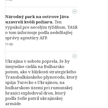
Národný park na ostrove Jáva
uzavreli kvôli požiaru.
Ten
vypukol pre necelým týždňom. TASR
o tom informuje podľa nedeľňajšej
správy agentúry AFP.
11:03
Ukrajina v sobotu poprela, že by
úmyselne cielila na Bulharsko
potom, ako v blízkosti strategického
Transbalkánskeho plynovodu, ktorý
spája Turecko s Ukrajinou, na
bulharskom území pri rumunskej
hranici explodoval dron, ktorý
podľa Sofie patril ukrajinskej
armáde.