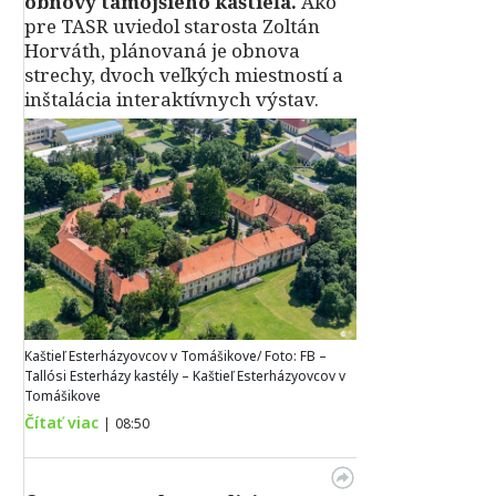
obnovy tamojšieho kaštieľa.
Ako
pre TASR uviedol starosta Zoltán
Horváth, plánovaná je obnova
strechy, dvoch veľkých miestností a
inštalácia interaktívnych výstav.
Kaštieľ Esterházyovcov v Tomášikove/ Foto: FB –
Tallósi Esterházy kastély – Kaštieľ Esterházyovcov v
Tomášikove
Čítať viac
|
08:50