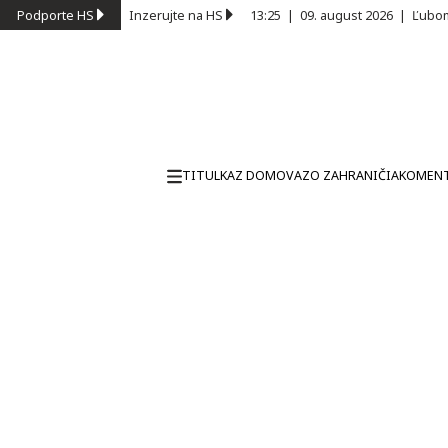
Podporte HS
Inzerujte na HS
13:25
|
09. august 2026
|
Ľubom
TITULKA
Z DOMOVA
ZO ZAHRANIČIA
KOMEN