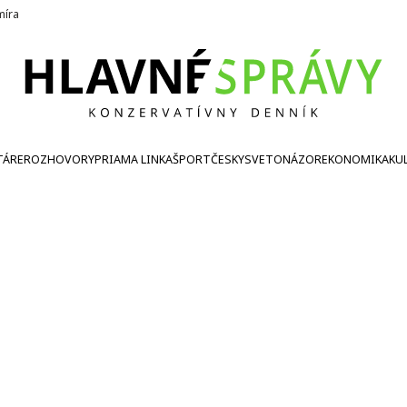
íra
TÁRE
ROZHOVORY
PRIAMA LINKA
ŠPORT
ČESKY
SVETONÁZOR
EKONOMIKA
KU