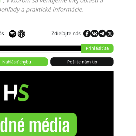
i
, v ktorom sa venujeme inej oblasti a
ohľady a praktické informácie.
 nás
Zdieľajte nás
Prihlásiť sa
Nahlásiť chybu
Pošlite nám tip