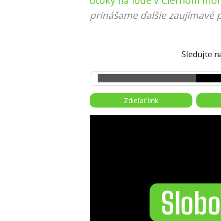
útoky na lode v Čiernom mor
prinášame ďalšie zaujímavé p
Sledujte
Zdieľať link