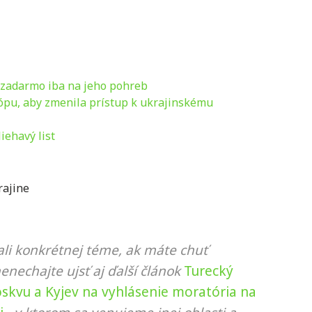
zadarmo iba na jeho pohreb
ópu, aby zmenila prístup k ukrajinskému
iehavý list
rajine
li konkrétnej téme, ak máte chuť
nenechajte ujsť aj ďalší článok
Turecký
oskvu a Kyjev na vyhlásenie moratória na