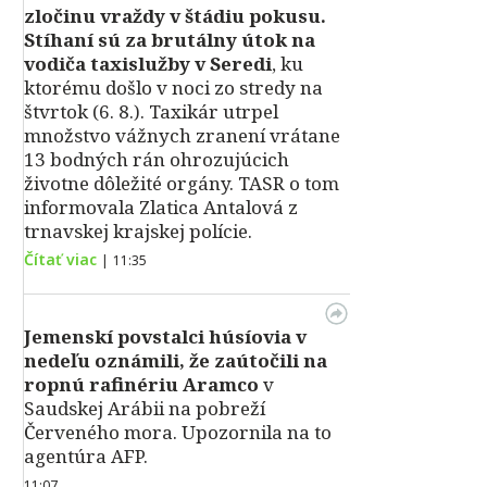
zločinu vraždy v štádiu pokusu.
Stíhaní sú za brutálny útok na
vodiča taxislužby v Seredi
, ku
ktorému došlo v noci zo stredy na
štvrtok (6. 8.). Taxikár utrpel
množstvo vážnych zranení vrátane
13 bodných rán ohrozujúcich
životne dôležité orgány. TASR o tom
informovala Zlatica Antalová z
trnavskej krajskej polície.
Čítať viac
|
11:35
Jemenskí povstalci húsíovia v
nedeľu oznámili, že zaútočili na
ropnú rafinériu Aramco
v
Saudskej Arábii na pobreží
Červeného mora. Upozornila na to
agentúra AFP.
11:07