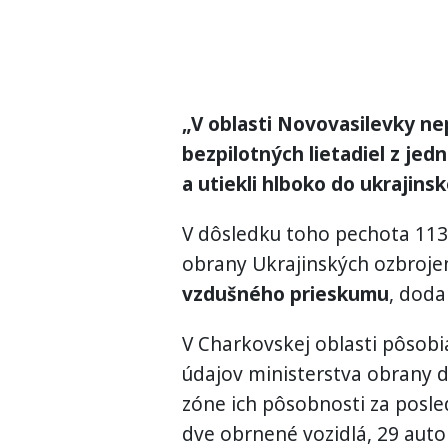
„V oblasti Novovasilevky ne
bezpilotných lietadiel z jed
a utiekli hlboko do ukrajins
V dôsledku toho pechota 113.
obrany Ukrajinských ozbrojen
vzdušného prieskumu
, dodal
V Charkovskej oblasti pôsobi
údajov ministerstva obrany do
zóne ich pôsobnosti za posle
dve obrnené vozidlá, 29 auto