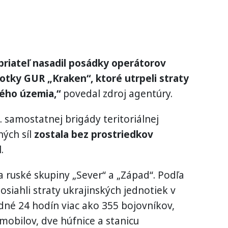
priateľ nasadil posádky operátorov
notky GUR „Kraken“, ktoré utrpeli straty
kého územia,“
povedal zdroj agentúry.
 samostatnej brigády teritoriálnej
ých síl
zostala bez prostriedkov
.
a ruské skupiny „Sever“ a „Západ“. Podľa
siahli straty ukrajinských jednotiek v
dné 24 hodín viac ako 355 bojovníkov,
mobilov, dve húfnice a stanicu