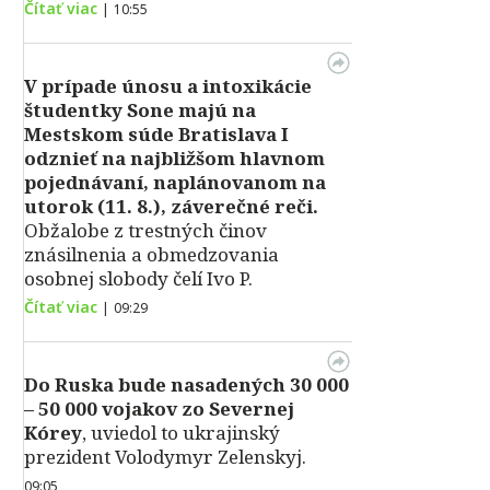
Čítať viac
|
10:55
V prípade únosu a intoxikácie
študentky Sone majú na
Mestskom súde Bratislava I
odznieť na najbližšom hlavnom
pojednávaní, naplánovanom na
utorok (11. 8.), záverečné reči.
Obžalobe z trestných činov
znásilnenia a obmedzovania
osobnej slobody čelí Ivo P.
Čítať viac
|
09:29
Do Ruska bude nasadených 30 000
– 50 000 vojakov zo Severnej
Kórey
, uviedol to ukrajinský
prezident Volodymyr Zelenskyj.
09:05