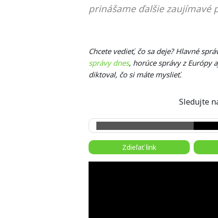
prinášame ďalšie zaujímavé p
Chcete vedieť, čo sa deje? Hlavné spr
správy dnes
, horúce správy z Európy a
diktoval, čo si máte myslieť.
Sledujte
Zdieľať link