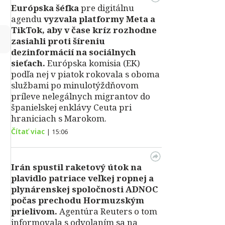
Európska šéfka
pre digitálnu
agendu
vyzvala platformy Meta a
TikTok, aby v čase kríz rozhodne
↻
zasiahli proti šíreniu
dezinformácií na sociálnych
sieťach.
Európska komisia (EK)
podľa nej v piatok rokovala s oboma
službami po minulotýždňovom
príleve nelegálnych migrantov do
španielskej enklávy Ceuta pri
hraniciach s Marokom.
Čítať viac
|
15:06
Irán spustil raketový útok na
plavidlo patriace veľkej ropnej a
plynárenskej spoločnosti ADNOC
počas prechodu Hormuzským
prielivom.
Agentúra Reuters o tom
informovala s odvolaním sa na