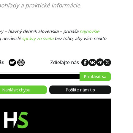
ohľady a praktické informácie.
ávy – hlavný denník Slovenska – prináša
najnovšie
j nezávislé
správy zo sveta
bez toho, aby vám niekto
 nás
Zdieľajte nás
Prihlásiť sa
Nahlásiť chybu
Pošlite nám tip