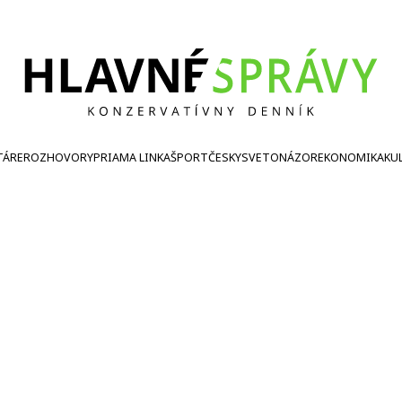
TÁRE
ROZHOVORY
PRIAMA LINKA
ŠPORT
ČESKY
SVETONÁZOR
EKONOMIKA
KU