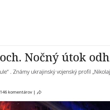
och. Nočný útok odha
ule“ . Známy ukrajinský vojenský profil „Nikol
146 komentárov
|