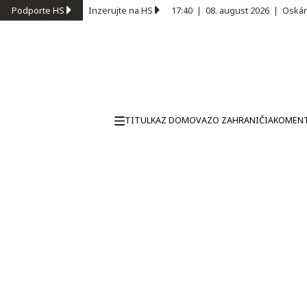
Podporte HS
Inzerujte na HS
17:40
|
08. august 2026
|
Oskár
TITULKA
Z DOMOVA
ZO ZAHRANIČIA
KOMEN