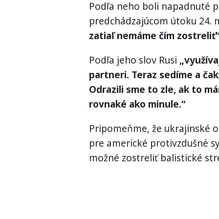
Podľa neho boli napadnuté pra
predchádzajúcom útoku 24. má
zatiaľ nemáme čím zostreliť“
Podľa jeho slov Rusi
„využívaj
partneri. Teraz sedíme a ča
Odrazili sme to zle, ak to 
rovnaké ako minule.“
Pripomeňme, že ukrajinské or
pre americké protivzdušné sy
možné zostreliť balistické stre