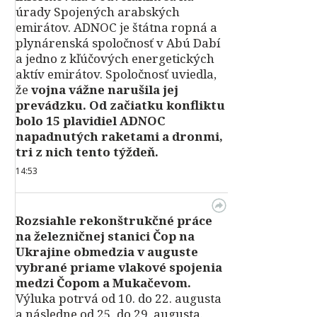
úrady Spojených arabských
emirátov. ADNOC je štátna ropná a
plynárenská spoločnosť v Abú Dabí
a jedno z kľúčových energetických
aktív emirátov. Spoločnosť uviedla,
že
vojna vážne narušila jej
prevádzku. Od začiatku konfliktu
bolo 15 plavidiel ADNOC
napadnutých raketami a dronmi,
tri z nich tento týždeň.
14:53
Rozsiahle rekonštrukčné práce
na železničnej stanici Čop na
Ukrajine obmedzia v auguste
vybrané priame vlakové spojenia
medzi Čopom a Mukačevom.
Výluka potrvá od 10. do 22. augusta
a následne od 25. do 29. augusta.