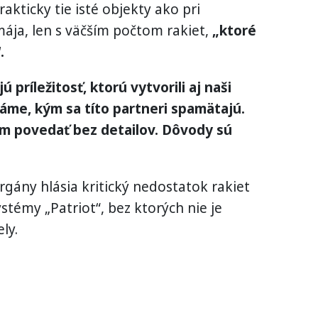
kticky tie isté objekty ako pri
ja, len s väčším počtom rakiet,
„ktoré
.
ú príležitosť, ktorú vytvorili aj naši
káme, kým sa títo partneri spamätajú.
mám povedať bez detailov. Dôvody sú
gány hlásia kritický nedostatok rakiet
stémy „Patriot“, bez ktorých nie je
ly.