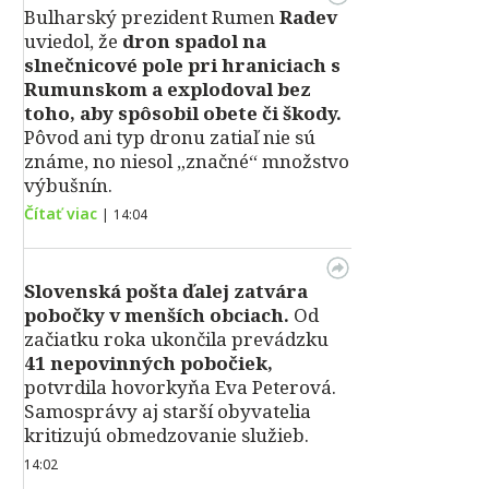
Bulharský prezident Rumen
Radev
uviedol, že
dron spadol na
slnečnicové pole pri hraniciach s
Rumunskom a explodoval bez
toho, aby spôsobil obete či škody.
Pôvod ani typ dronu zatiaľ nie sú
známe, no niesol „značné“ množstvo
výbušnín.
Čítať viac
|
14:04
Slovenská pošta ďalej zatvára
pobočky v menších obciach.
Od
začiatku roka ukončila prevádzku
41 nepovinných pobočiek,
potvrdila hovorkyňa Eva Peterová.
Samosprávy aj starší obyvatelia
kritizujú obmedzovanie služieb.
14:02