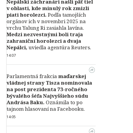
Nepálski záchranári našli päť tiel
v oblasti, kde minulý rok zmizli
piati horolezci.
Podľa tamojších
orgánov ich v novembri 2025 na
vrchu Yalung Ri zasiahla lavína.
Medzi nezvestnými boli traja
zahraniční horolezci a dvaja
Nepálci,
uviedla agentúra Reuters.
14:07
Parlamentná frakcia
maďarskej
vládnej strany Tisza nominovala
na post prezidenta 73‑ročného
bývalého šéfa Najvyššieho súdu
Andrása Baku.
Oznámila to po
tajnom hlasovaní na Facebooku.
14:05