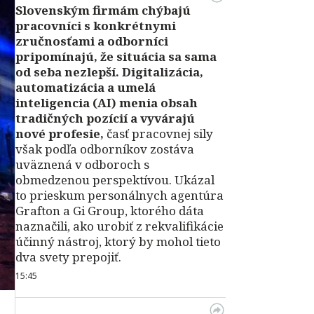
Slovenským firmám chýbajú
pracovníci s konkrétnymi
zručnosťami a odborníci
pripomínajú, že situácia sa sama
od seba nezlepší.
Digitalizácia,
automatizácia a umelá
inteligencia (AI) menia obsah
tradičných pozícií a vyvárajú
nové profesie,
časť pracovnej sily
však podľa odborníkov zostáva
uväznená v odboroch s
obmedzenou perspektívou. Ukázal
to prieskum personálnych agentúra
Grafton a Gi Group, ktorého dáta
naznačili, ako urobiť z rekvalifikácie
účinný nástroj, ktorý by mohol tieto
dva svety prepojiť.
15:45