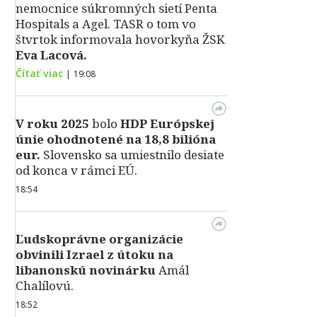
nemocnice súkromných sietí Penta
Hospitals a Agel. TASR o tom vo
štvrtok informovala hovorkyňa ŽSK
Eva Lacová.
Čítať viac
|
19:08
V roku 2025
bolo
HDP
Európskej
únie ohodnotené na 18,8 bilióna
eur.
Slovensko sa umiestnilo desiate
od konca v rámci EÚ.
18:54
Ľudskoprávne organizácie
obvinili Izrael z útoku na
libanonskú novinárku
Amál
Chalílovú.
18:52