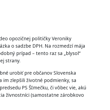
ideo opozičnej političky Veroniky
otázka o sadzbe DPH. Na rozmedzí mája
obný prípad – tento raz sa „blysol“
ej strany.
rebné urobiť pre občanov Slovenska
 im zlepšili životné podmienky, sa
redsedu PS ŠImečku, či vôbec vie, akú
atia živnostníci (samostatne zárobkovo