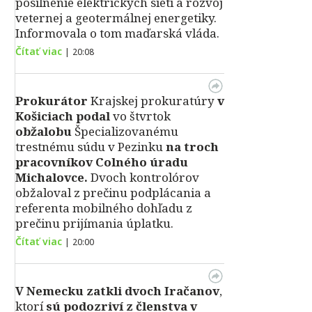
posilnenie elektrických sietí a rozvoj
veternej a geotermálnej energetiky.
Informovala o tom maďarská vláda.
Čítať viac
|
20:08
Prokurátor
Krajskej prokuratúry
v
Košiciach podal
vo štvrtok
obžalobu
Špecializovanému
trestnému súdu v Pezinku
na troch
pracovníkov Colného úradu
Michalovce.
Dvoch kontrolórov
obžaloval z prečinu podplácania a
referenta mobilného dohľadu z
prečinu prijímania úplatku.
Čítať viac
|
20:00
V Nemecku zatkli dvoch Iračanov
,
ktorí
sú podozriví z členstva v