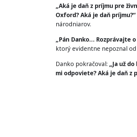
„Aká je daň z príjmu pre ži
Oxford? Aká je daň príjmu?“
národniarov.
„Pán Danko… Rozprávajte 
ktorý evidentne nepoznal od
Danko pokračoval:
„Ja už do
mi odpoviete? Aká je daň z p