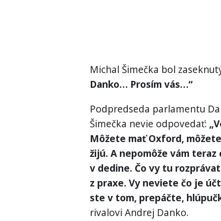
Michal Šimečka bol zaseknutý
Danko… Prosím vás…“
Podpredseda parlamentu Dan
Šimečka nevie odpovedať:
„V
Môžete mať Oxford, môžete 
žijú. A nepomôže vám teraz 
v dedine. Čo vy tu rozprávat
z praxe. Vy neviete čo je úč
ste v tom, prepáčte, hlúpučk
rivalovi Andrej Danko.