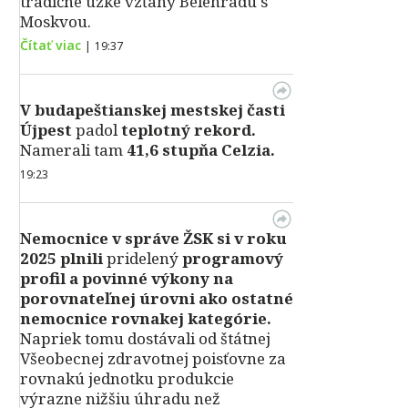
tradične úzke vzťahy Belehradu s
Moskvou.
Čítať viac
|
19:37
V
budapeštianskej mestskej časti
Újpest
padol
teplotný rekord.
Namerali tam
41,6 stupňa Celzia.
19:23
Nemocnice v správe ŽSK si v roku
2025 plnili
pridelený
programový
profil a povinné výkony na
porovnateľnej úrovni ako ostatné
nemocnice rovnakej kategórie.
Napriek tomu dostávali od štátnej
Všeobecnej zdravotnej poisťovne za
rovnakú jednotku produkcie
výrazne nižšiu úhradu než