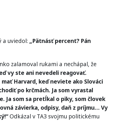
 a uviedol:
„Pätnásť percent? Pán
ko zalamoval rukami a nechápal, že
eď vy ste ani nevedeli reagovať.
mať Harvard, keď neviete ako Slováci
chodiť po krčmách. Ja som vyrastal
e. Ja som sa pretĺkal o piky, som človek
tovná závierka, odpisy, daň z príjmu… Vy
ý!“
Odkázal v TA3 svojmu politickému