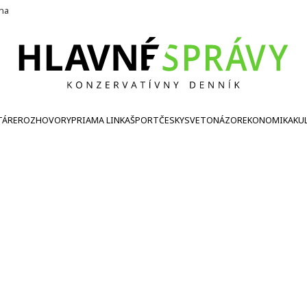
ína
TÁRE
ROZHOVORY
PRIAMA LINKA
ŠPORT
ČESKY
SVETONÁZOR
EKONOMIKA
KU