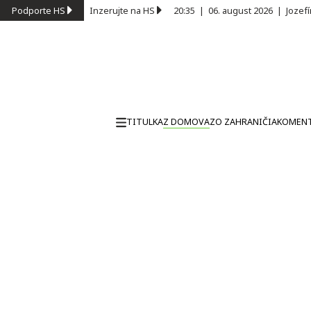
Podporte HS
Inzerujte na HS
20:35
|
06. august 2026
|
Jozef
TITULKA
Z DOMOVA
ZO ZAHRANIČIA
KOMEN