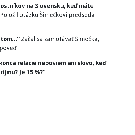
vnostníkov na Slovensku, keď máte
Položil otázku Šimečkovi predseda
o tom…“
Začal sa zamotávať Šimečka,
poveď.
 konca relácie nepoviem ani slovo, keď
ríjmu? Je 15 %?“