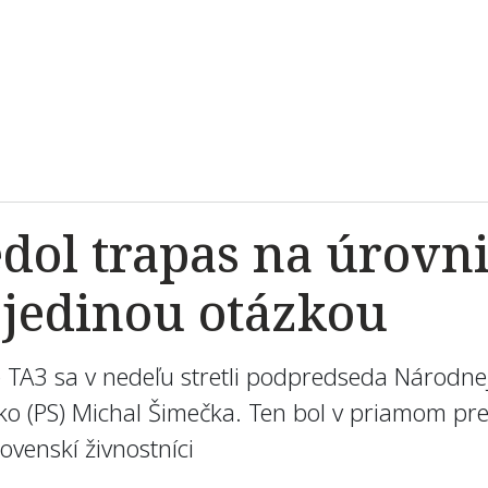
dol trapas na úrovni
 jedinou otázkou
ízie TA3 sa v nedeľu stretli podpredseda Národn
sko (PS) Michal Šimečka. Ten bol v priamom pr
ovenskí živnostníci