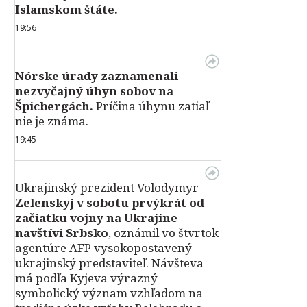
Islamskom štáte.
19:56
Nórske úrady zaznamenali
nezvyčajný úhyn sobov na
Špicbergách.
Príčina úhynu zatiaľ
nie je známa.
19:45
Ukrajinský prezident Volodymyr
Zelenskyj v sobotu prvýkrát od
začiatku vojny na Ukrajine
navštívi Srbsko
, oznámil vo štvrtok
agentúre AFP vysokopostavený
ukrajinský predstaviteľ. Návšteva
má podľa Kyjeva výrazný
symbolický význam vzhľadom na