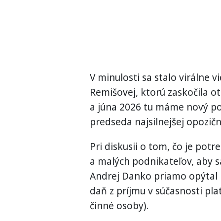
V minulosti sa stalo virálne v
Remišovej, ktorú zaskočila 
a júna 2026 tu máme nový pod
predseda najsilnejšej opozičn
Pri diskusii o tom, čo je pot
a malých podnikateľov, aby sa
Andrej Danko priamo opýtal p
daň z príjmu v súčasnosti pl
činné osoby).