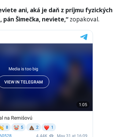
eviete ani, aká je daň z príjmu fyzických
, pán Šimečka, neviete,“
zopakoval.