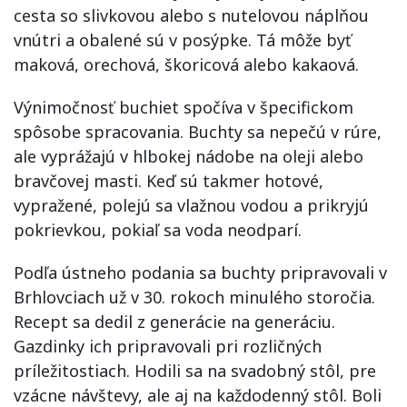
cesta so slivkovou alebo s nutelovou náplňou
vnútri a obalené sú v posýpke. Tá môže byť
maková, orechová, škoricová alebo kakaová.
Výnimočnosť buchiet spočíva v špecifickom
spôsobe spracovania. Buchty sa nepečú v rúre,
ale vyprážajú v hlbokej nádobe na oleji alebo
bravčovej masti. Keď sú takmer hotové,
vypražené, polejú sa vlažnou vodou a prikryjú
pokrievkou, pokiaľ sa voda neodparí.
Podľa ústneho podania sa buchty pripravovali v
Brhlovciach už v 30. rokoch minulého storočia.
Recept sa dedil z generácie na generáciu.
Gazdinky ich pripravovali pri rozličných
príležitostiach. Hodili sa na svadobný stôl, pre
vzácne návštevy, ale aj na každodenný stôl. Boli