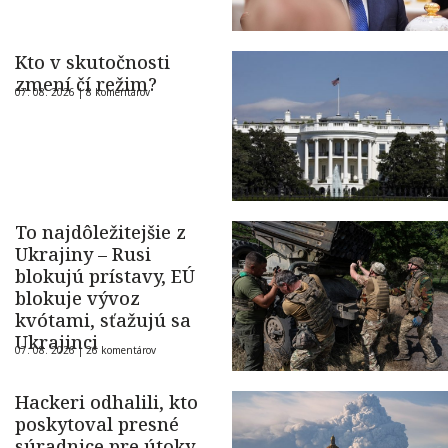
Kto v skutočnosti
zmení čí režim?
07. 08. 2026 |
8 komentárov
To najdôležitejšie z
Ukrajiny – Rusi
blokujú prístavy, EÚ
blokuje vývoz
kvótami, sťažujú sa
Ukrajinci
07. 08. 2026 |
26 komentárov
Hackeri odhalili, kto
poskytoval presné
súradnice pre útoky