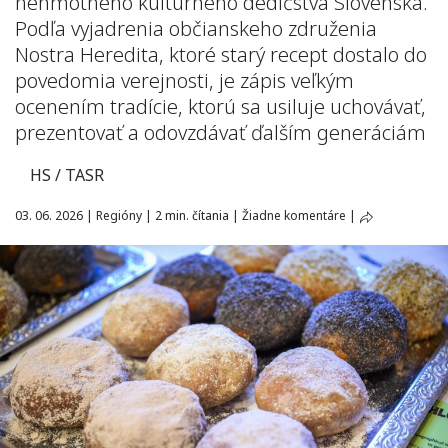
nehmotného kultúrneho dedičstva Slovenska.
Podľa vyjadrenia občianskeho združenia
Nostra Heredita, ktoré starý recept dostalo do
povedomia verejnosti, je zápis veľkým
ocenením tradície, ktorú sa usiluje uchovávať,
prezentovať a odovzdávať ďalším generáciám
HS / TASR
03. 06. 2026
|
Regióny
|
2 min. čítania
|
Žiadne komentáre
|