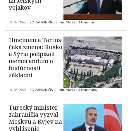
izraelských
vojakov
09. 08. 2026
|
ZO ZAHRANIČIA
|
2 min. čítania
|
1 komentár
Hmeimim a Tartús
čaká zmena: Rusko
a Sýria podpísali
memorandum o
budúcnosti
základní
09. 08. 2026
|
ZO ZAHRANIČIA
|
1 min. čítania
|
5 komentárov
Turecký minister
zahraničia vyzval
Moskvu a Kyjev na
vyhlásenie