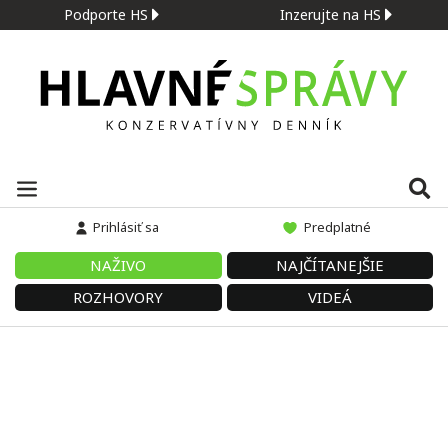
Podporte HS
Inzerujte na HS
Prihlásiť sa
Predplatné
NAŽIVO
NAJČÍTANEJŠIE
ROZHOVORY
VIDEÁ