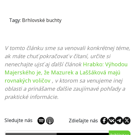
Tagy:
Brhlovské buchty
V tomto článku sme sa venovali konkrétnej téme,
ak máte chuť pokračovať v čítaní, určite si
nenechajte ujsť aj ďalší článok
Hrabko: Výhodou
Majerského je, že Mazurek a Laššáková majú
rovnakých voličov
, v ktorom sa venujeme inej
oblasti a prinášame ďalšie zaujímavé pohľady a
praktické informácie.
Sledujte nás
Zdieľajte nás