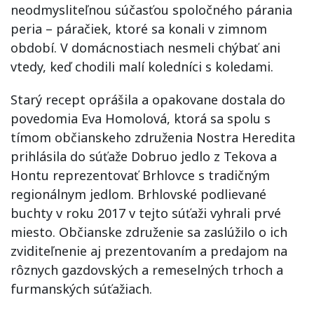
neodmysliteľnou súčasťou spoločného párania
peria – páračiek, ktoré sa konali v zimnom
období. V domácnostiach nesmeli chýbať ani
vtedy, keď chodili malí koledníci s koledami.
Starý recept oprášila a opakovane dostala do
povedomia Eva Homolová, ktorá sa spolu s
tímom občianskeho združenia Nostra Heredita
prihlásila do súťaže Dobruo jedlo z Tekova a
Hontu reprezentovať Brhlovce s tradičným
regionálnym jedlom. Brhlovské podlievané
buchty v roku 2017 v tejto súťaži vyhrali prvé
miesto. Občianske združenie sa zaslúžilo o ich
zviditeľnenie aj prezentovaním a predajom na
rôznych gazdovských a remeselných trhoch a
furmanských súťažiach.