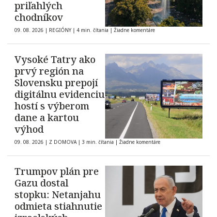
priľahlých
chodníkov
09. 08. 2026
|
REGIÓNY
|
4 min. čítania
|
Žiadne komentáre
Vysoké Tatry ako
prvý región na
Slovensku prepojí
digitálnu evidenciu
hostí s výberom
dane a kartou
výhod
09. 08. 2026
|
Z DOMOVA
|
3 min. čítania
|
Žiadne komentáre
Trumpov plán pre
Gazu dostal
stopku: Netanjahu
odmieta stiahnutie