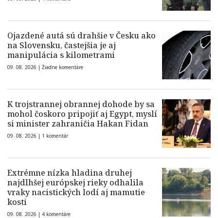
Ojazdené autá sú drahšie v Česku ako
na Slovensku, častejšia je aj
manipulácia s kilometrami
09. 08. 2026 |
Žiadne komentáre
K trojstrannej obrannej dohode by sa
mohol čoskoro pripojiť aj Egypt, myslí
si minister zahraničia Hakan Fidan
09. 08. 2026 |
1 komentár
Extrémne nízka hladina druhej
najdlhšej európskej rieky odhalila
vraky nacistických lodí aj mamutie
kosti
09. 08. 2026 |
4 komentáre