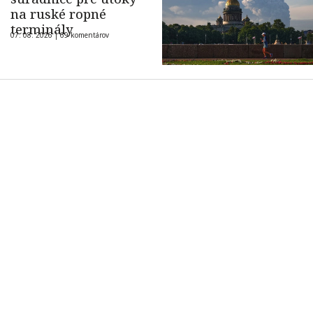
na ruské ropné
terminály
07. 08. 2026 |
69 komentárov