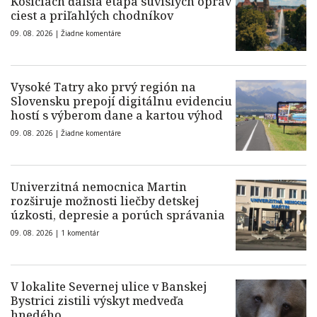
Košiciach ďalšia etapa súvislých opráv
ciest a priľahlých chodníkov
09. 08. 2026 |
Žiadne komentáre
Vysoké Tatry ako prvý región na
Slovensku prepojí digitálnu evidenciu
hostí s výberom dane a kartou výhod
09. 08. 2026 |
Žiadne komentáre
Univerzitná nemocnica Martin
rozširuje možnosti liečby detskej
úzkosti, depresie a porúch správania
09. 08. 2026 |
1 komentár
V lokalite Severnej ulice v Banskej
Bystrici zistili výskyt medveďa
hnedého