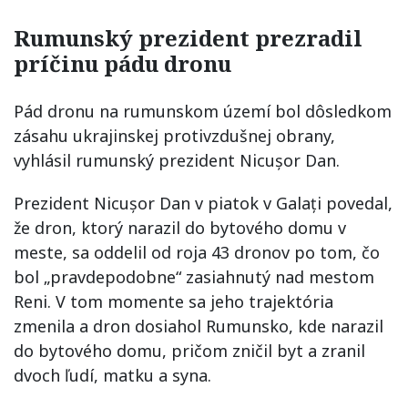
Rumunský prezident prezradil
príčinu pádu dronu
Pád dronu na rumunskom území bol dôsledkom
zásahu ukrajinskej protivzdušnej obrany,
vyhlásil rumunský prezident Nicușor Dan.
Prezident Nicușor Dan v piatok v Galați povedal,
že dron, ktorý narazil do bytového domu v
meste, sa oddelil od roja 43 dronov po tom, čo
bol „pravdepodobne“ zasiahnutý nad mestom
Reni. V tom momente sa jeho trajektória
zmenila a dron dosiahol Rumunsko, kde narazil
do bytového domu, pričom zničil byt a zranil
dvoch ľudí, matku a syna.