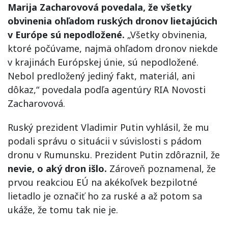
Marija Zacharovová povedala, že všetky
obvinenia ohľadom ruských dronov lietajúcich
v Európe sú nepodložené.
„Všetky obvinenia,
ktoré počúvame, najmä ohľadom dronov niekde
v krajinách Európskej únie, sú nepodložené.
Nebol predložený jediný fakt, materiál, ani
dôkaz,“ povedala podľa agentúry RIA Novosti
Zacharovová.
Ruský prezident Vladimir Putin vyhlásil, že mu
podali správu o situácii v súvislosti s pádom
dronu v Rumunsku. Prezident Putin zdôraznil, že
nevie, o aký dron išlo.
Zároveň poznamenal, že
prvou reakciou EÚ na akékoľvek bezpilotné
lietadlo je označiť ho za ruské a až potom sa
ukáže, že tomu tak nie je.