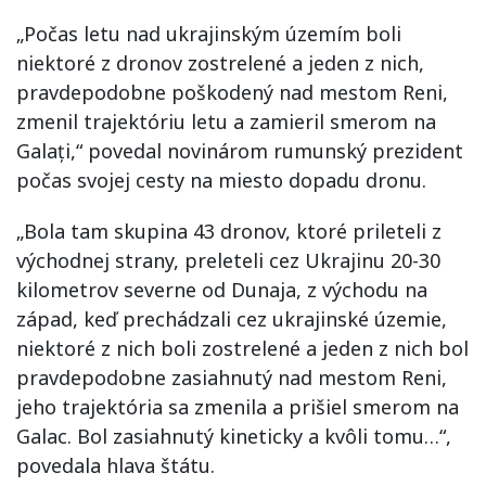
„Počas letu nad ukrajinským územím boli
niektoré z dronov zostrelené a jeden z nich,
pravdepodobne poškodený nad mestom Reni,
zmenil trajektóriu letu a zamieril smerom na
Galați,“ povedal novinárom rumunský prezident
počas svojej cesty na miesto dopadu dronu.
„Bola tam skupina 43 dronov, ktoré prileteli z
východnej strany, preleteli cez Ukrajinu 20-30
kilometrov severne od Dunaja, z východu na
západ, keď prechádzali cez ukrajinské územie,
niektoré z nich boli zostrelené a jeden z nich bol
pravdepodobne zasiahnutý nad mestom Reni,
jeho trajektória sa zmenila a prišiel smerom na
Galac. Bol zasiahnutý kineticky a kvôli tomu…“,
povedala hlava štátu.