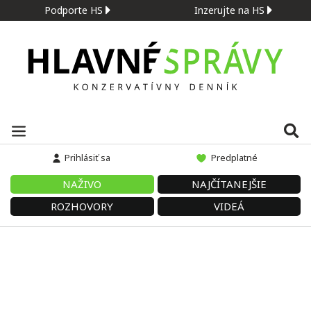
Podporte HS
Inzerujte na HS
Prihlásiť sa
Predplatné
NAŽIVO
NAJČÍTANEJŠIE
ROZHOVORY
VIDEÁ