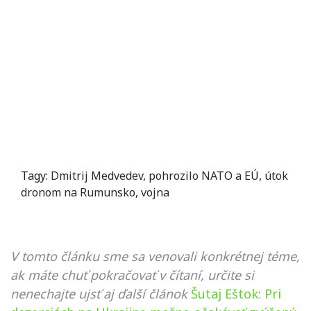
Tagy:
Dmitrij Medvedev
,
pohrozilo NATO a EÚ
,
útok
dronom na Rumunsko
,
vojna
V tomto článku sme sa venovali konkrétnej téme,
ak máte chuť pokračovať v čítaní, určite si
nenechajte ujsť aj ďalší článok
Šutaj Eštok: Pri