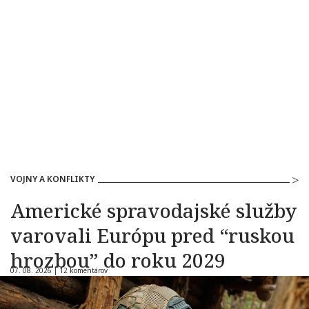
VOJNY A KONFLIKTY
Americké spravodajské služby
varovali Európu pred “ruskou
hrozbou” do roku 2029
07. 08. 2026 |
12 komentárov