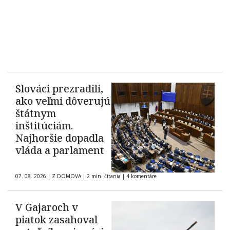
Slováci prezradili,
ako veľmi dôverujú
štátnym
inštitúciám.
Najhoršie dopadla
vláda a parlament
07. 08. 2026
|
Z DOMOVA
|
2 min. čítania
|
4 komentáre
V Gajaroch v
piatok zasahoval