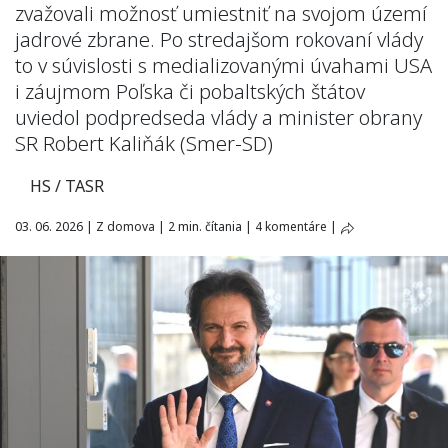
zvažovali možnosť umiestniť na svojom území
jadrové zbrane. Po stredajšom rokovaní vlády
to v súvislosti s medializovanými úvahami USA
i záujmom Poľska či pobaltských štátov
uviedol podpredseda vlády a minister obrany
SR Robert Kaliňák (Smer-SD)
HS / TASR
03. 06. 2026
|
Z domova
|
2 min. čítania
|
4 komentáre
|