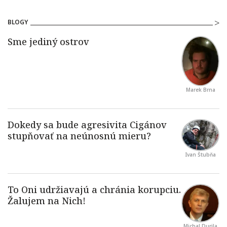
BLOGY
Marek Brna
Ivan Štubňa
Michal Durila