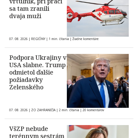
vrtuľník, pri práci
sa tam zranili
dvaja muži
07. 08. 2026
|
REGIÓNY
|
1 min. čítania
|
Žiadne komentáre
Podpora Ukrajiny v
USA slabne. Trump
odmietol ďalšie
požiadavky
Zelenského
07. 08. 2026
|
ZO ZAHRANIČIA
|
2 min. čítania
|
20 komentárov
VšZP nebude
terénnym sestrám