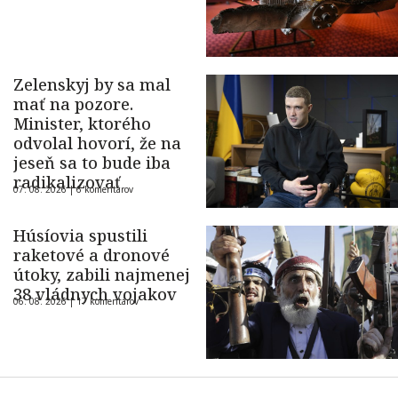
Zelenskyj by sa mal
mať na pozore.
Minister, ktorého
odvolal hovorí, že na
jeseň sa to bude iba
radikalizovať
07. 08. 2026 |
6 komentárov
Húsíovia spustili
raketové a dronové
útoky, zabili najmenej
38 vládnych vojakov
06. 08. 2026 |
17 komentárov