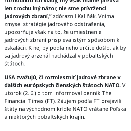
rozhodnutí ich vlády, my však máme predsa
len trochu iný názor, nie sme prívrženci
jadrových zbraní,“
zdôraznil Kaliňák. Vníma
zmysel stratégie jadrového odstrašenia,
upozorňuje však na to, že umiestnenie
jadrových zbraní prispieva istým spôsobom k
eskalácii. K nej by podľa neho určite došlo, ak by
sa jadrový arzenál nachádzal v pobaltských
štátoch.
USA zvažujú, či rozmiestniť jadrové zbrane v
ďalších európskych členských štátoch NATO.
V
utorok (2. 6.) o tom informoval denník The
Financial Times (FT). Záujem podľa FT prejavili
štáty na východnom krídle NATO vrátane Poľska
a niektorých pobaltských krajín.