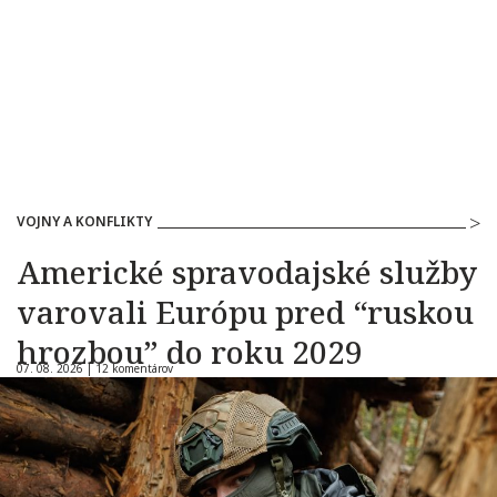
VOJNY A KONFLIKTY
Americké spravodajské služby
varovali Európu pred “ruskou
hrozbou” do roku 2029
07. 08. 2026 |
12 komentárov