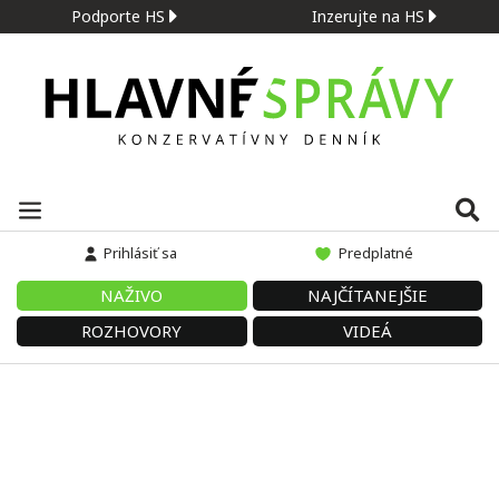
Podporte HS
Inzerujte na HS
Prihlásiť sa
Predplatné
NAŽIVO
NAJČÍTANEJŠIE
ROZHOVORY
VIDEÁ