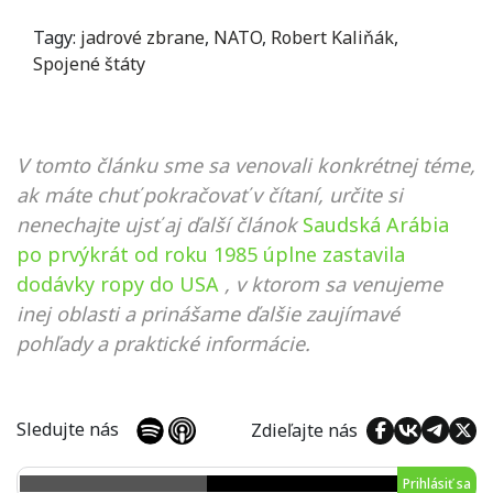
Tagy:
jadrové zbrane
,
NATO
,
Robert Kaliňák
,
Spojené štáty
V tomto článku sme sa venovali konkrétnej téme,
ak máte chuť pokračovať v čítaní, určite si
nenechajte ujsť aj ďalší článok
Saudská Arábia
po prvýkrát od roku 1985 úplne zastavila
dodávky ropy do USA
, v ktorom sa venujeme
inej oblasti a prinášame ďalšie zaujímavé
pohľady a praktické informácie.
Sledujte nás
Zdieľajte nás
Prihlásiť sa