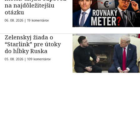
na najdôležitejšiu
otázku
06. 08. 2026 |
19 komentárov
Zelenskyj žiada o
“Starlink” pre útoky
do hĺbky Ruska
05. 08. 2026 |
109 komentárov