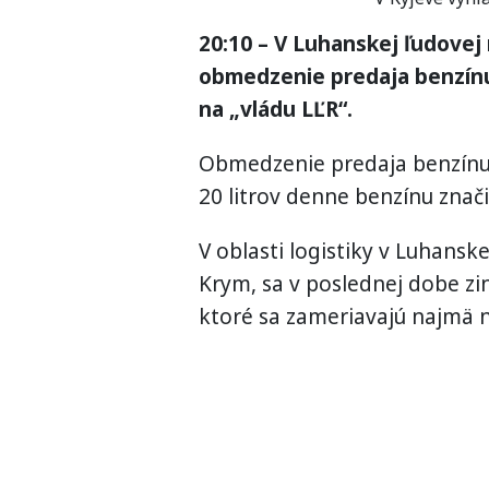
20:10 – V Luhanskej ľudovej
obmedzenie predaja benzínu
na „vládu LĽR“.
Obmedzenie predaja benzín
20 litrov denne benzínu znači
V oblasti logistiky v Luhansk
Krym, sa v poslednej dobe zin
ktoré sa zameriavajú najmä n