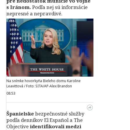
pre nedostatok munície vo vojne
s Iránom.
Podľa nej sú informácie
nepresné a nepravdivé.
Na snímke hovorkyňa Bieleho domu Karoline
Leavittová / Foto: SITA/AP-Alex Brandon
08:53
Španielske
bezpečnostné služby
podľa denníkov El Español a The
Objective
identifikovali medzi