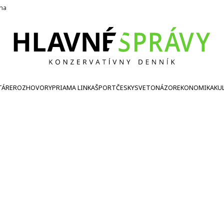
ína
TÁRE
ROZHOVORY
PRIAMA LINKA
ŠPORT
ČESKY
SVETONÁZOR
EKONOMIKA
KU