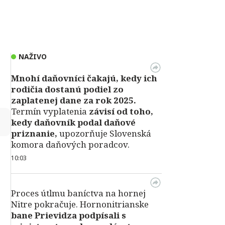
NAŽIVO
Mnohí daňovníci čakajú, kedy ich
rodičia dostanú podiel zo
zaplatenej dane za rok 2025.
Termín vyplatenia
závisí od toho,
↻
kedy daňovník podal daňové
priznanie,
upozorňuje Slovenská
komora daňových poradcov.
10:03
Proces útlmu baníctva na hornej
Nitre pokračuje. Hornonitrianske
bane Prievidza podpísali s