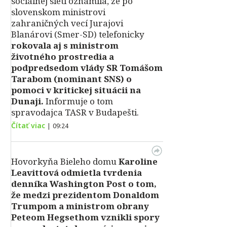
sociálnej sieti oznámila, že po
slovenskom ministrovi
zahraničných vecí Jurajovi
Blanárovi (Smer-SD) telefonicky
rokovala aj s ministrom
životného prostredia a
podpredsedom vlády SR Tomášom
Tarabom (nominant SNS) o
pomoci v kritickej situácii na
Dunaji.
Informuje o tom
spravodajca TASR v Budapešti.
Čítať viac
|
09:24
Hovorkyňa Bieleho domu
Karoline
Leavittová odmietla tvrdenia
denníka Washington Post o tom,
že medzi prezidentom Donaldom
Trumpom a ministrom obrany
Peteom Hegsethom vznikli spory