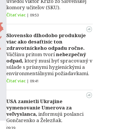
uviedol Viktor Križo zo Slovenskej
komory učiteľov (SKU).
Čítať viac
|
09:53
Slovensko dlhodobo produkuje
viac ako desaťtisíc ton
zdravotníckeho odpadu ročne.
Väčšinu pritom tvorí
nebezpečný
odpad,
ktorý musí byť spracovaný v
súlade s prísnymi hygienickými a
environmentálnymi požiadavkami.
Čítať viac
|
09:41
USA zamietli Ukrajine
vymenovanie Umerova za
veľvyslanca,
informujú poslanci
Gončarenko a Železňak.
09:39