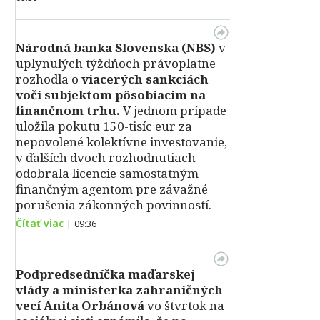
Národná banka Slovenska (NBS)
v
uplynulých týždňoch právoplatne
rozhodla o
viacerých sankciách
voči subjektom pôsobiacim na
finančnom trhu.
V jednom prípade
uložila pokutu 150-tisíc eur za
nepovolené kolektívne investovanie,
v ďalších dvoch rozhodnutiach
odobrala licencie samostatným
finančným agentom pre závažné
porušenia zákonných povinností.
Čítať viac
|
09:36
Podpredsedníčka maďarskej
vlády a ministerka zahraničných
vecí Anita Orbánová
vo štvrtok na