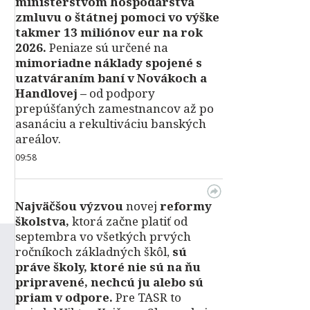
ministerstvom hospodárstva
zmluvu o štátnej pomoci vo výške
takmer 13 miliónov eur na rok
2026.
Peniaze sú určené na
mimoriadne náklady spojené s
uzatváraním baní v Novákoch a
Handlovej –
od podpory
prepúšťaných zamestnancov až po
asanáciu a rekultiváciu banských
areálov.
09:58
Najväčšou výzvou
novej
reformy
školstva,
ktorá začne platiť od
septembra vo všetkých prvých
ročníkoch základných škôl,
sú
práve školy, ktoré nie sú na ňu
pripravené, nechcú ju alebo sú
priam v odpore.
Pre TASR to