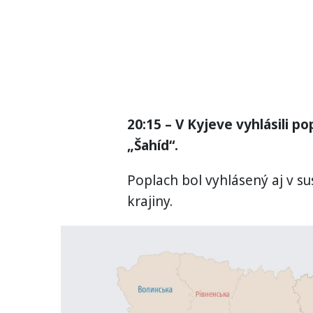
20:15 – V Kyjeve vyhlásili p
„Šahíd“.
Poplach bol vyhlásený aj v 
krajiny.