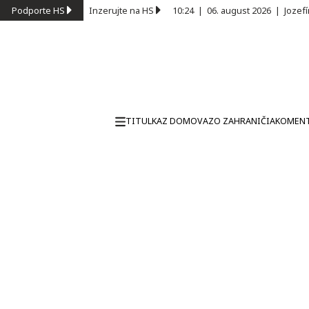
Podporte HS
Inzerujte na HS
10:24
|
06. august 2026
|
Jozef
TITULKA
Z DOMOVA
ZO ZAHRANIČIA
KOMEN