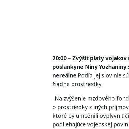
20:00 – Zvýšiť platy vojakov
poslankyne Niny Yuzhaniny
nereálne
.Podľa jej slov nie 
žiadne prostriedky.
„Na zvýšenie mzdového fondu 
o prostriedky z iných príjmo
ktoré by umožnili ovplyvniť 
podliehajúce vojenskej povinn