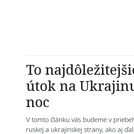
To najdôležitejš
útok na Ukrajinu
noc
V tomto článku vás budeme v priebeh
ruskej a ukrajinskej strany, ako aj ď