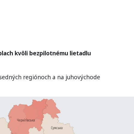
oplach kvôli bezpilotnému lietadlu
susedných regiónoch a na juhovýchode