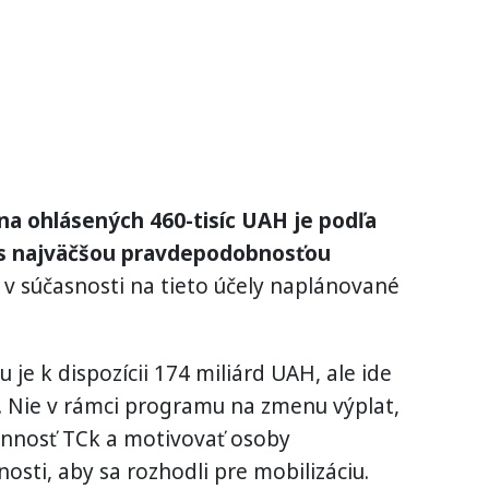
 na ohlásených 460-tisíc UAH je podľa
 s najväčšou pravdepodobnosťou
sú v súčasnosti na tieto účely naplánované
je k dispozícii 174 miliárd UAH, ale ide
v. Nie v rámci programu na zmenu výplat,
činnosť TCk a motivovať osoby
osti, aby sa rozhodli pre mobilizáciu.