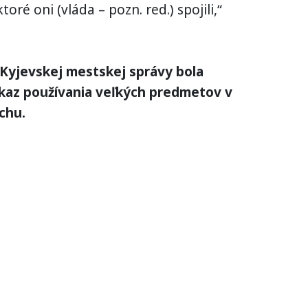
oré oni (vláda – pozn. red.) spojili,“
 Kyjevskej mestskej správy bola
ákaz používania veľkých predmetov v
chu.