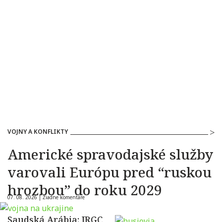
VOJNY A KONFLIKTY
Americké spravodajské služby
varovali Európu pred “ruskou
hrozbou” do roku 2029
07. 08. 2026 |
Žiadne komentáre
Saudská Arábia: IRGC,