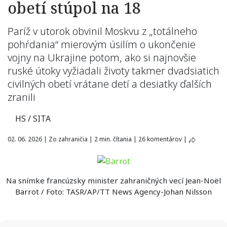
obetí stúpol na 18
Paríž v utorok obvinil Moskvu z „totálneho
pohŕdania“ mierovým úsilím o ukončenie
vojny na Ukrajine potom, ako si najnovšie
ruské útoky vyžiadali životy takmer dvadsiatich
civilných obetí vrátane detí a desiatky ďalších
zranili
HS / SITA
02. 06. 2026
|
Zo zahraničia
|
2 min. čítania
|
26 komentárov
|
Na snímke francúzsky minister zahraničných vecí Jean-Noël
Barrot / Foto: TASR/AP/TT News Agency-Johan Nilsson