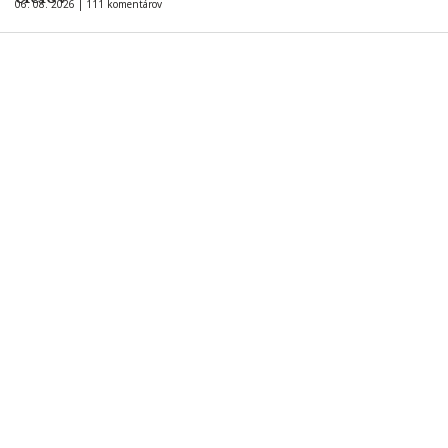
06. 08. 2026 |
111 komentárov