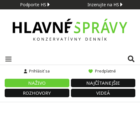
Podporte HS
Inzerujte na HS
Prihlásiť sa
Predplatné
NAŽIVO
NAJČÍTANEJŠIE
ROZHOVORY
VIDEÁ