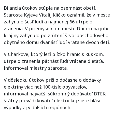
Bilancia útokov stúpla na osemnásť obetí.
Starosta Kyjeva Vitalij Kličko oznámil, že v meste
zahynulo šesť ľudí a najmenej 66 utrpelo
zranenia. V priemyselnom meste Dnipro na juhu
krajiny zahynulo po zrútení štvorposchodového
obytného domu dvanásť ľudí vrátane dvoch detí.
V Charkove, ktorý leží blízko hraníc s Ruskom,
utrpelo zranenia pätnásť ľudí vrátane dieťaťa,
informoval miestny starosta.
V dôsledku útokov prišlo dočasne o dodávky
elektriny viac než 100-tisíc obyvateľov,
informoval najväčší súkromný dodávateľ DTEK;
štátny prevádzkovateľ elektrickej siete hlásil
výpadky aj v ďalších regiónoch.