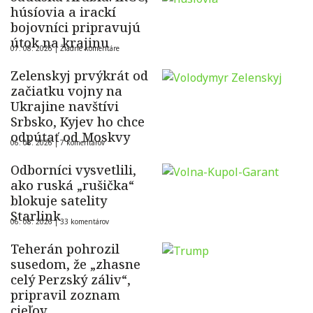
húsíovia a irackí
bojovníci pripravujú
útok na krajinu
07. 08. 2026 |
Žiadne komentáre
Zelenskyj prvýkrát od
začiatku vojny na
Ukrajine navštívi
Srbsko, Kyjev ho chce
odpútať od Moskvy
06. 08. 2026 |
7 komentárov
Odborníci vysvetlili,
ako ruská „rušička“
blokuje satelity
Starlink
06. 08. 2026 |
33 komentárov
Teherán pohrozil
susedom, že „zhasne
celý Perzský záliv“,
pripravil zoznam
cieľov