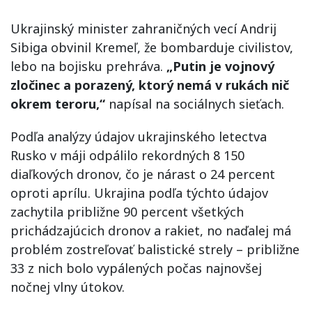
Ukrajinský minister zahraničných vecí Andrij
Sibiga obvinil Kremeľ, že bombarduje civilistov,
lebo na bojisku prehráva.
„Putin je vojnový
zločinec a porazený, ktorý nemá v rukách nič
okrem teroru,“
napísal na sociálnych sieťach.
Podľa analýzy údajov ukrajinského letectva
Rusko v máji odpálilo rekordných 8 150
diaľkových dronov, čo je nárast o 24 percent
oproti aprílu. Ukrajina podľa týchto údajov
zachytila približne 90 percent všetkých
prichádzajúcich dronov a rakiet, no naďalej má
problém zostreľovať balistické strely – približne
33 z nich bolo vypálených počas najnovšej
nočnej vlny útokov.