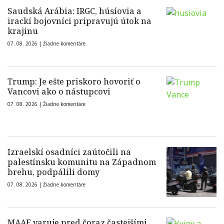
Saudská Arábia: IRGC, húsíovia a
irackí bojovníci pripravujú útok na
krajinu
07. 08. 2026 |
Žiadne komentáre
Trump: Je ešte priskoro hovoriť o
Vancovi ako o nástupcovi
07. 08. 2026 |
Žiadne komentáre
Izraelskí osadníci zaútočili na
palestínsku komunitu na Západnom
brehu, podpálili domy
07. 08. 2026 |
Žiadne komentáre
MAAE varuje pred čoraz častejšími