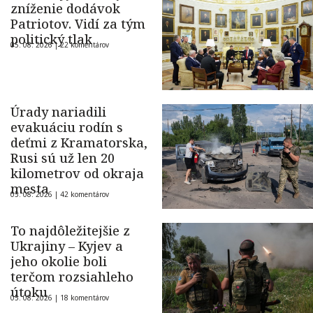
zníženie dodávok
Patriotov. Vidí za tým
politický tlak
05. 08. 2026 |
22 komentárov
Úrady nariadili
evakuáciu rodín s
deťmi z Kramatorska,
Rusi sú už len 20
kilometrov od okraja
mesta
05. 08. 2026 |
42 komentárov
To najdôležitejšie z
Ukrajiny – Kyjev a
jeho okolie boli
terčom rozsiahleho
útoku
05. 08. 2026 |
18 komentárov