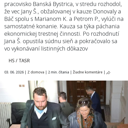
pracovisko Banská Bystrica, v stredu rozhodol,
že vec Jany Š., obžalovanej v kauze Donovaly a
Báč spolu s Marianom K. a Petrom P., vylúči na
samostatné konanie. Kauza sa týka páchania
ekonomickej trestnej činnosti. Po rozhodnutí
Jana Š. opustila súdnu sieň a pokračovalo sa
vo vykonávaní listinných dôkazov
HS / TASR
03. 06. 2026
|
Z domova
|
2 min. čítania
|
Žiadne komentáre
|