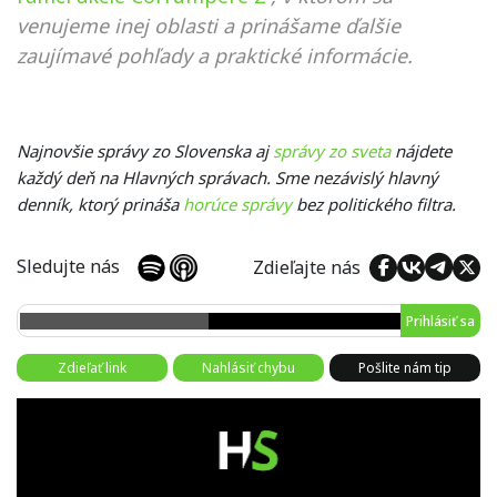
venujeme inej oblasti a prinášame ďalšie
zaujímavé pohľady a praktické informácie.
Najnovšie správy zo Slovenska aj
správy zo sveta
nájdete
každý deň na Hlavných správach. Sme nezávislý hlavný
denník, ktorý prináša
horúce správy
bez politického filtra.
Sledujte nás
Zdieľajte nás
Prihlásiť sa
Zdieľať link
Nahlásiť chybu
Pošlite nám tip