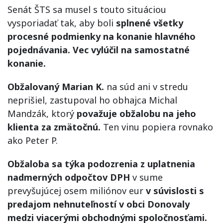
Senát ŠTS sa musel s touto situáciou
vysporiadať tak, aby boli
splnené všetky
procesné podmienky na konanie hlavného
pojednávania. Vec vylúčil na samostatné
konanie.
Obžalovaný Marian K.
na súd ani v stredu
neprišiel, zastupoval ho obhajca Michal
Mandzák, ktorý
považuje obžalobu na jeho
klienta za zmätočnú.
Ten vinu popiera rovnako
ako Peter P.
Obžaloba sa týka podozrenia z uplatnenia
nadmerných odpočtov DPH
v sume
prevyšujúcej osem miliónov eur
v súvislosti s
predajom nehnuteľností v obci Donovaly
medzi viacerými obchodnými spoločnosťami.