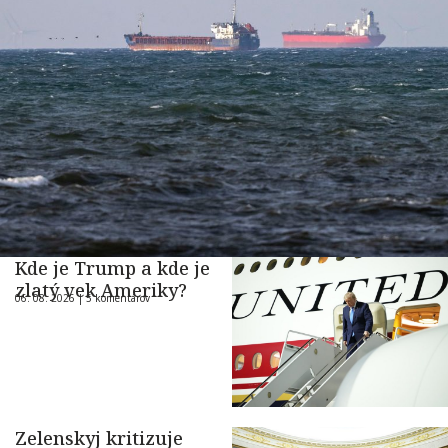
Kde je Trump a kde je
zlatý vek Ameriky?
06. 08. 2026 |
5 komentárov
Zelenskyj kritizuje