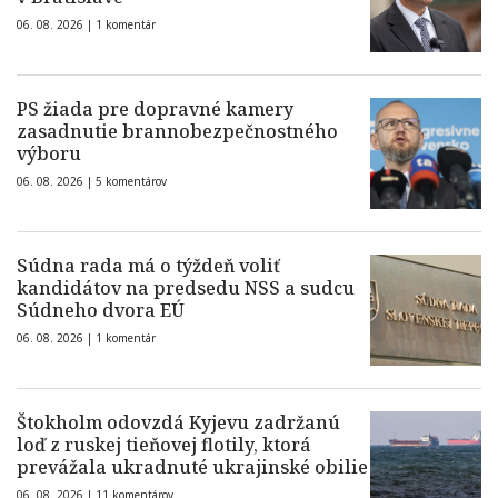
06. 08. 2026 |
1 komentár
PS žiada pre dopravné kamery
zasadnutie brannobezpečnostného
výboru
06. 08. 2026 |
5 komentárov
Súdna rada má o týždeň voliť
kandidátov na predsedu NSS a sudcu
Súdneho dvora EÚ
06. 08. 2026 |
1 komentár
Štokholm odovzdá Kyjevu zadržanú
loď z ruskej tieňovej flotily, ktorá
prevážala ukradnuté ukrajinské obilie
06. 08. 2026 |
11 komentárov