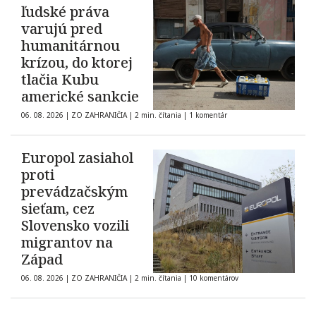
ľudské práva
varujú pred
humanitárnou
krízou, do ktorej
tlačia Kubu
americké sankcie
06. 08. 2026
|
ZO ZAHRANIČIA
|
2 min. čítania
|
1 komentár
Europol zasiahol
proti
prevádzačským
sieťam, cez
Slovensko vozili
migrantov na
Západ
06. 08. 2026
|
ZO ZAHRANIČIA
|
2 min. čítania
|
10 komentárov