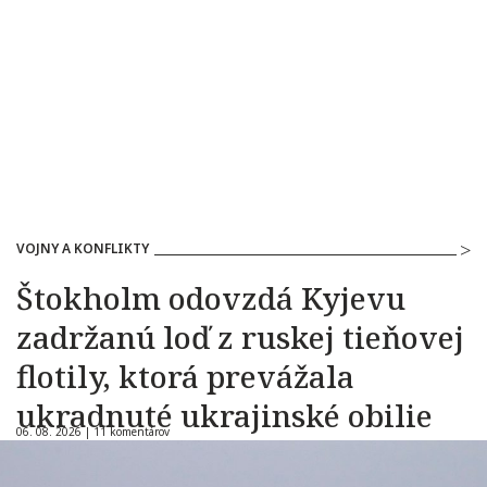
VOJNY A KONFLIKTY
Štokholm odovzdá Kyjevu
zadržanú loď z ruskej tieňovej
flotily, ktorá prevážala
ukradnuté ukrajinské obilie
06. 08. 2026 |
11 komentárov