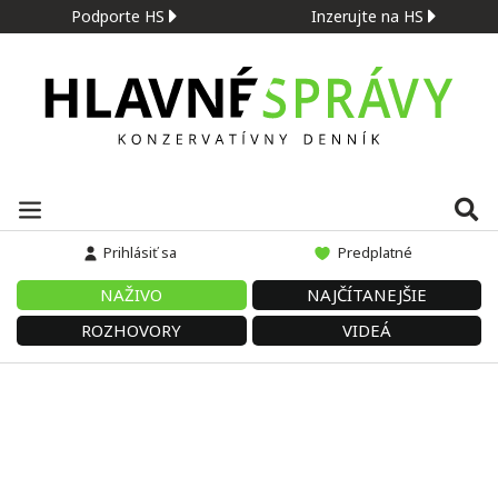
Podporte HS
Inzerujte na HS
Prihlásiť sa
Predplatné
NAŽIVO
NAJČÍTANEJŠIE
ROZHOVORY
VIDEÁ