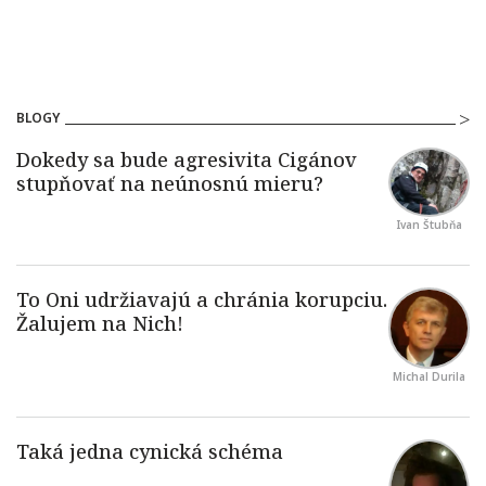
BLOGY
Ivan Štubňa
Michal Durila