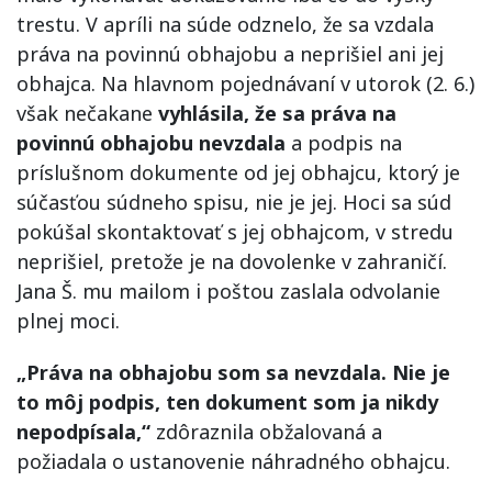
trestu. V apríli na súde odznelo, že sa vzdala
práva na povinnú obhajobu a neprišiel ani jej
obhajca. Na hlavnom pojednávaní v utorok (2. 6.)
však nečakane
vyhlásila, že sa práva na
povinnú obhajobu nevzdala
a podpis na
príslušnom dokumente od jej obhajcu, ktorý je
súčasťou súdneho spisu, nie je jej. Hoci sa súd
pokúšal skontaktovať s jej obhajcom, v stredu
neprišiel, pretože je na dovolenke v zahraničí.
Jana Š. mu mailom i poštou zaslala odvolanie
plnej moci.
„Práva na obhajobu som sa nevzdala. Nie je
to môj podpis, ten dokument som ja nikdy
nepodpísala,“
zdôraznila obžalovaná a
požiadala o ustanovenie náhradného obhajcu.