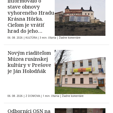
informovalo o
stave obnovy
vyhoreného Hradu
Krásna Hôrka.
Cieľom je vrátiť
hrad do jeho
pôvodnej podoby z
06. 08. 2026
|
KULTÚRA
|
3 min. čítania
|
Žiadne komentáre
roku 1903
Novým riaditeľom
Múzea rusínskej
kultúry v Prešove
je Ján Holodňák
06. 08. 2026
|
Z DOMOVA
|
1 min. čítania
|
Žiadne komentáre
Odborníci OSN na