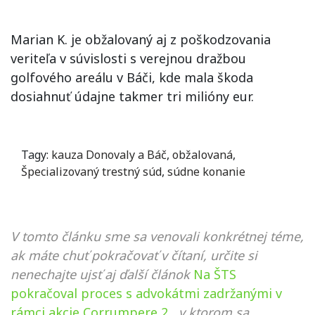
Marian K. je obžalovaný aj z poškodzovania
veriteľa v súvislosti s verejnou dražbou
golfového areálu v Báči, kde mala škoda
dosiahnuť údajne takmer tri milióny eur.
Tagy:
kauza Donovaly a Báč
,
obžalovaná
,
Špecializovaný trestný súd
,
súdne konanie
V tomto článku sme sa venovali konkrétnej téme,
ak máte chuť pokračovať v čítaní, určite si
nenechajte ujsť aj ďalší článok
Na ŠTS
pokračoval proces s advokátmi zadržanými v
rámci akcie Corrumpere 2
, v ktorom sa