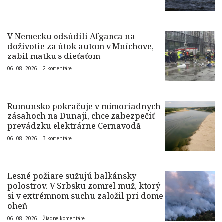
V Nemecku odsúdili Afganca na
doživotie za útok autom v Mníchove,
zabil matku s dieťaťom
06. 08. 2026 |
2 komentáre
Rumunsko pokračuje v mimoriadnych
zásahoch na Dunaji, chce zabezpečiť
prevádzku elektrárne Cernavodă
06. 08. 2026 |
3 komentáre
Lesné požiare sužujú balkánsky
polostrov. V Srbsku zomrel muž, ktorý
si v extrémnom suchu založil pri dome
oheň
06. 08. 2026 |
Žiadne komentáre