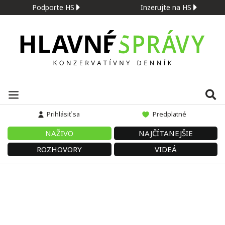
Podporte HS
Inzerujte na HS
Prihlásiť sa
Predplatné
NAŽIVO
NAJČÍTANEJŠIE
ROZHOVORY
VIDEÁ