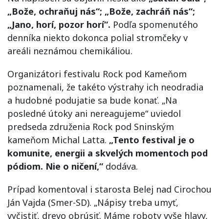
„Bože, ochraňuj nás“; „Bože, zachráň nás“;
„Jano, horí, pozor horí“.
Podľa spomenutého
denníka niekto dokonca polial stromčeky v
areáli neznámou chemikáliou.
Organizátori festivalu Rock pod Kameňom
poznamenali, že takéto výstrahy ich neodradia
a hudobné podujatie sa bude konať. „Na
posledné útoky ani nereagujeme“ uviedol
predseda združenia Rock pod Sninským
kameňom Michal Latta.
„Tento festival je o
komunite, energii a skvelých momentoch pod
pódiom. Nie o ničení,“
dodáva.
Prípad komentoval i starosta Belej nad Cirochou
Ján Vajda (Smer-SD). „Nápisy treba umyť,
vyčistiť, drevo obrúsiť. Máme roboty vyše hlavy,