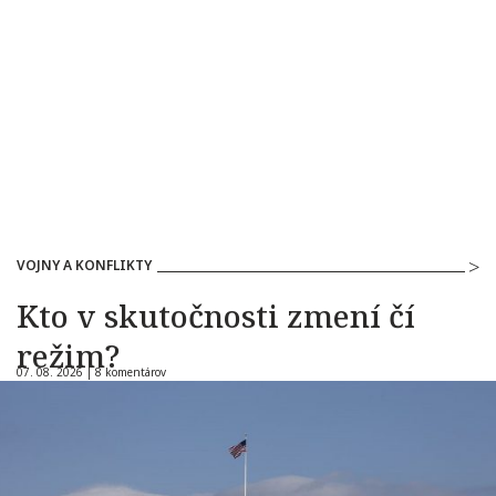
VOJNY A KONFLIKTY
Kto v skutočnosti zmení čí
režim?
07. 08. 2026 |
8 komentárov