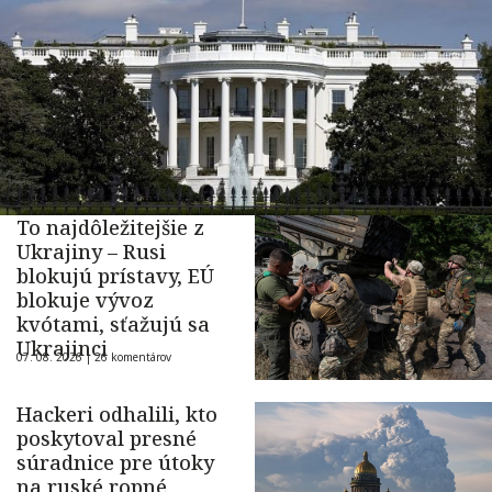
To najdôležitejšie z
Ukrajiny – Rusi
blokujú prístavy, EÚ
blokuje vývoz
kvótami, sťažujú sa
Ukrajinci
07. 08. 2026 |
26 komentárov
Hackeri odhalili, kto
poskytoval presné
súradnice pre útoky
na ruské ropné