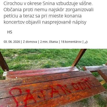
Cirochou v okrese Snina vzbudzuje vášne.
Občania proti nemu najskôr zorganizovali
petíciu a teraz sa pri mieste konania
koncertov objavili nasprejované nápisy
HS
03. 06. 2026
|
Z domova
|
2 min. čítania
|
18 komentárov
|