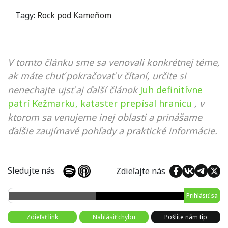
Tagy:
Rock pod Kameňom
V tomto článku sme sa venovali konkrétnej téme,
ak máte chuť pokračovať v čítaní, určite si
nenechajte ujsť aj ďalší článok
Juh definitívne
patrí Kežmarku, kataster prepísal hranicu
, v
ktorom sa venujeme inej oblasti a prinášame
ďalšie zaujímavé pohľady a praktické informácie.
Sledujte nás
Zdieľajte nás
Prihlásiť sa
Zdieľať link
Nahlásiť chybu
Pošlite nám tip