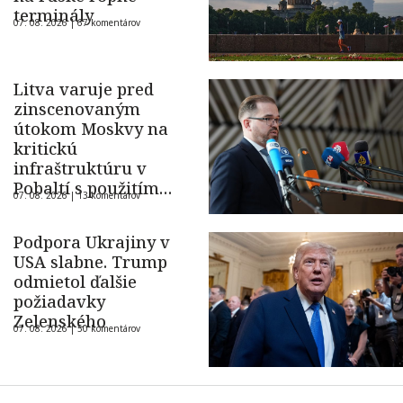
terminály
07. 08. 2026 |
67 komentárov
Litva varuje pred
zinscenovaným
útokom Moskvy na
kritickú
infraštruktúru v
Pobaltí s použitím
07. 08. 2026 |
13 komentárov
ukrajinského dronu
Podpora Ukrajiny v
USA slabne. Trump
odmietol ďalšie
požiadavky
Zelenského
07. 08. 2026 |
50 komentárov