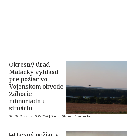
Okresný úrad
Malacky vyhlásil
pre požiar vo
Vojenskom obvode
Záhorie
mimoriadnu
situáciu
08. 08. 2026
|
Z DOMOVA
|
2 min. čítania
|
1 komentár
Lesný požiar v