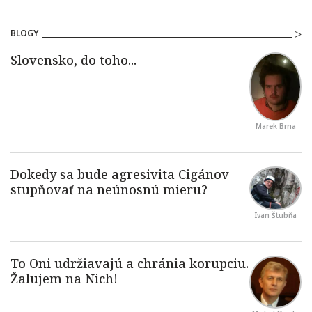
BLOGY
Marek Brna
Ivan Štubňa