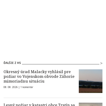
ĎALŠIE Z HS
Okresný úrad Malacky vyhlásil pre
požiar vo Vojenskom obvode Záhorie
mimoriadnu situáciu
08. 08. 2026 |
1 komentár
Lesný požiar v katastri obce Trstín sa