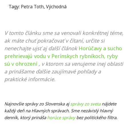
Tagy:
Petra Toth
,
Východná
V tomto článku sme sa venovali konkrétnej téme,
ak máte chuť pokračovať v čítaní, určite si
nenechajte ujsť aj ďalší článok
Horúčavy a sucho
prehrievajú vodu v Perínskych rybníkoch, ryby
sú v ohrození
, v ktorom sa venujeme inej oblasti
a prinášame ďalšie zaujímavé pohľady a
praktické informácie.
Najnovšie správy zo Slovenska aj
správy zo sveta
nájdete
každý deň na Hlavných správach. Sme nezávislý hlavný
denník, ktorý prináša
horúce správy
bez politického filtra.