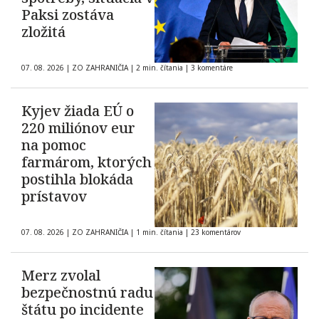
Paksi zostáva
zložitá
07. 08. 2026
|
ZO ZAHRANIČIA
|
2 min. čítania
|
3 komentáre
Kyjev žiada EÚ o
220 miliónov eur
na pomoc
farmárom, ktorých
postihla blokáda
prístavov
07. 08. 2026
|
ZO ZAHRANIČIA
|
1 min. čítania
|
23 komentárov
Merz zvolal
bezpečnostnú radu
štátu po incidente