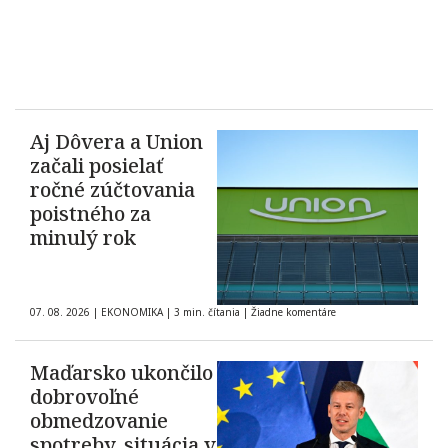
Aj Dôvera a Union
začali posielať
ročné zúčtovania
poistného za
minulý rok
07. 08. 2026
|
EKONOMIKA
|
3 min. čítania
|
Žiadne komentáre
Maďarsko ukončilo
dobrovoľné
obmedzovanie
spotreby, situácia v