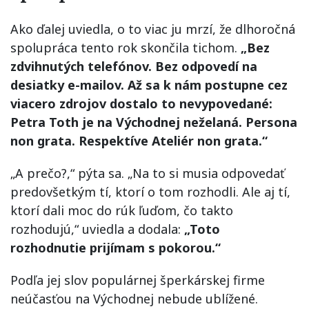
Ako ďalej uviedla, o to viac ju mrzí, že dlhoročná
spolupráca tento rok skončila tichom.
„Bez
zdvihnutých telefónov. Bez odpovedí na
desiatky e-mailov. Až sa k nám postupne cez
viacero zdrojov dostalo to nevypovedané:
Petra Toth je na Východnej neželaná. Persona
non grata. Respektíve Ateliér non grata.“
„A prečo?,“ pýta sa. „Na to si musia odpovedať
predovšetkým tí, ktorí o tom rozhodli. Ale aj tí,
ktorí dali moc do rúk ľuďom, čo takto
rozhodujú,“ uviedla a dodala:
„Toto
rozhodnutie prijímam s pokorou.“
Podľa jej slov populárnej šperkárskej firme
neúčasťou na Východnej nebude ublížené.