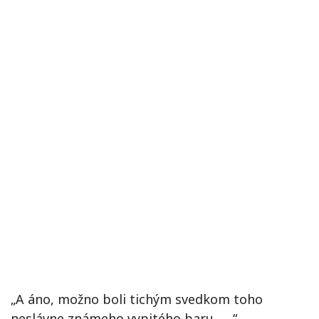
„A áno, možno boli tichým svedkom toho
neslávne známeho vypitého baru…..,“