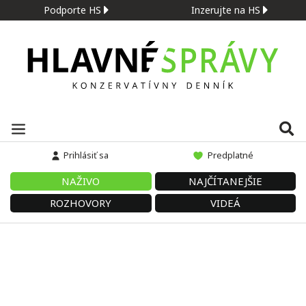
Podporte HS
Inzerujte na HS
Prihlásiť sa
Predplatné
NAŽIVO
NAJČÍTANEJŠIE
ROZHOVORY
VIDEÁ