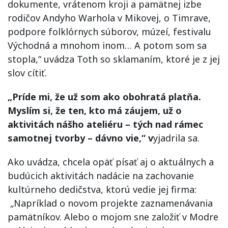
dokumente, vrátenom kroji a pamätnej izbe
rodičov Andyho Warhola v Mikovej, o Timrave,
podpore folklórnych súborov, múzeí, festivalu
Východná a mnohom inom… A potom som sa
stopla,“ uvádza Toth so sklamaním, ktoré je z jej
slov cítiť.
„Príde mi, že už som ako obohratá platňa.
Myslím si, že ten, kto má záujem, už o
aktivitách nášho ateliéru – tých nad rámec
samotnej tvorby – dávno vie,“ v
yjadrila sa.
Ako uvádza, chcela opäť písať aj o aktuálnych a
budúcich aktivitách nadácie na zachovanie
kultúrneho dedičstva, ktorú vedie jej firma:
„Napríklad o novom projekte zaznamenávania
pamätníkov. Alebo o mojom sne založiť v Modre