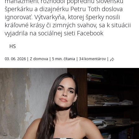
manažment rozhodol poprednú slovenskú
šperkárku a dizajnérku Petru Toth doslova
ignorovať. Výtvarkyňa, ktorej šperky nosili
kráľovné krásy či zimných svahov, sa k situácii
vyjadrila na sociálnej sieti Facebook
HS
03. 06. 2026
|
Z domova
|
5 min. čítania
|
34 komentárov
|