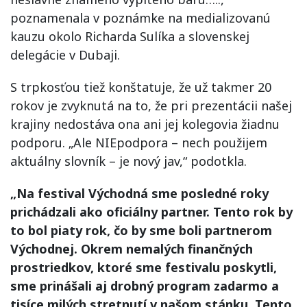
poznamenala v poznámke na medializovanú
kauzu okolo Richarda Sulíka a slovenskej
delegácie v Dubaji.
S trpkosťou tiež konštatuje, že už takmer 20
rokov je zvyknutá na to, že pri prezentácii našej
krajiny nedostáva ona ani jej kolegovia žiadnu
podporu. „Ale NIEpodpora – nech použijem
aktuálny slovník – je nový jav,“ podotkla.
„Na festival Východná sme posledné roky
prichádzali ako oficiálny partner. Tento rok by
to bol piaty rok, čo by sme boli partnerom
Východnej. Okrem nemalých finančných
prostriedkov, ktoré sme festivalu poskytli,
sme prinášali aj drobný program zadarmo a
tisíce milých stretnutí v našom stánku. Tento