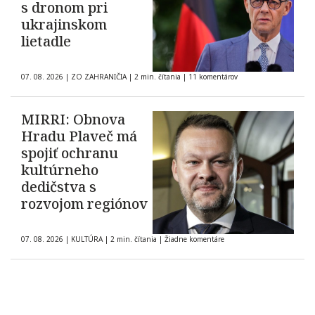
s dronom pri
ukrajinskom
lietadle
07. 08. 2026
|
ZO ZAHRANIČIA
|
2 min. čítania
|
11 komentárov
MIRRI: Obnova
Hradu Plaveč má
spojiť ochranu
kultúrneho
dedičstva s
rozvojom regiónov
07. 08. 2026
|
KULTÚRA
|
2 min. čítania
|
Žiadne komentáre