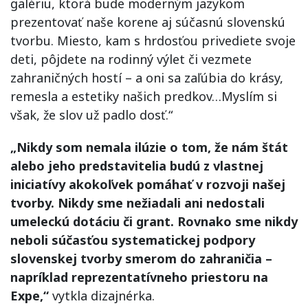
galériu, ktorá bude moderným jazykom
prezentovať naše korene aj súčasnú slovenskú
tvorbu. Miesto, kam s hrdosťou privediete svoje
deti, pôjdete na rodinný výlet či vezmete
zahraničných hostí – a oni sa zaľúbia do krásy,
remesla a estetiky našich predkov…Myslím si
však, že slov už padlo dosť.“
„Nikdy som nemala ilúzie o tom, že nám štát
alebo jeho predstavitelia budú z vlastnej
iniciatívy akokoľvek pomáhať v rozvoji našej
tvorby. Nikdy sme nežiadali ani nedostali
umeleckú dotáciu či grant. Rovnako sme nikdy
neboli súčasťou systematickej podpory
slovenskej tvorby smerom do zahraničia –
napríklad reprezentatívneho priestoru na
Expe,“
vytkla dizajnérka.