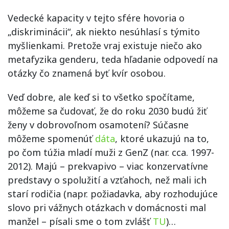
Vedecké kapacity v tejto sfére hovoria o
„diskriminácii“, ak niekto nesúhlasí s týmito
myšlienkami. Pretože vraj existuje niečo ako
metafyzika genderu, teda hľadanie odpovedí na
otázky čo znamená byť kvír osobou.
Veď dobre, ale keď si to všetko spočítame,
môžeme sa čudovať, že do roku 2030 budú žiť
ženy v dobrovoľnom osamotení? Súčasne
môžeme spomenúť
dáta
, ktoré ukazujú na to,
po čom túžia mladí muži z GenZ (nar. cca. 1997-
2012). Majú – prekvapivo – viac konzervatívne
predstavy o spolužití a vzťahoch, než mali ich
starí rodičia (napr. požiadavka, aby rozhodujúce
slovo pri vážnych otázkach v domácnosti mal
manžel – písali sme o tom zvlášť
TU
)…