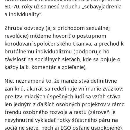
60.-70. roky už sa nesú v duchu „sebavyjadrenia
a individuality”.
Zhruba odvtedy (aj s príchodom sexuálnej
revolúcie) môžeme hovoriť o postupnom
korodovaní spoločenského tkaniva, a prechod k
brutálnemu individualizmu (podporuje ho
závislosť na sociálnych sieťach, kde sa bojuje o
každý lajk, komentár a zdieľanie).
Nie, neznamená to, že manželstvá definitívne
zaniknú, akurát sa redefinuje vnímanie zväzkov:
pre tzv. mladých úspešných ľudí sa vzťah stáva
len jedným z ďalších osobných projektov v rámci
trendu osobného rozvoja a rastu (zároveň je
nevyhnutné vykladať fotky šťastného páru na
sociálne siete, nech aj EGO ostane uspokojené).