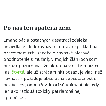
Po nás len spálená zem
Emancipácia ostatných desaťročí zďaleka
neviedla len k dorovnávaniu práv napríklad na
pracovnom trhu (snaha o rovnaké platové
ohodnotenie s mužmi). V mojich článkoch som
neraz upozorňoval, že aktuálna vlna feminizmu
(asi
štvrtá
, ale už strácam niť) požaduje viac, než
rovnosť – požaduje absolútnu sebestačnosť či
nezávislosť od mužov, ktorí sú vnímaní niekedy
len ako rezíduá toxicky patriarchálnej
spoločnosti.