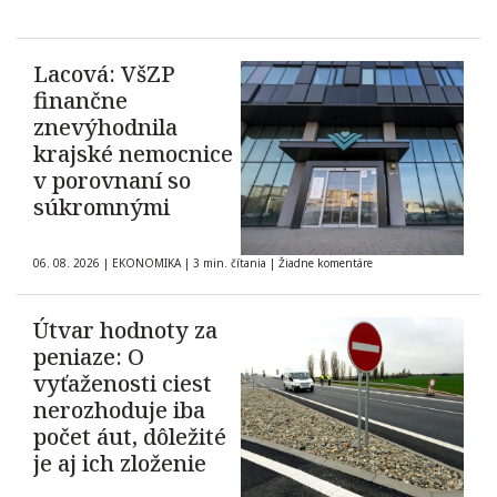
Lacová: VšZP
finančne
znevýhodnila
krajské nemocnice
v porovnaní so
súkromnými
06. 08. 2026
|
EKONOMIKA
|
3 min. čítania
|
Žiadne komentáre
Útvar hodnoty za
peniaze: O
vyťaženosti ciest
nerozhoduje iba
počet áut, dôležité
je aj ich zloženie