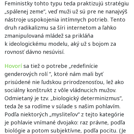
Feministky tohto typu teda praktizujú stratégiu
„spálenej zeme“, veď muži už sú pre ne nanajvýš
nástroje uspokojenia intímnych potrieb. Tento
druh radikalizmu sa šíri internetom a ľahko
zmanipulovaná mládež sa prikláňa
k ideologickému modelu, aký už s bojom za
rovnosť dávno nesúvisí.
Hovorí
sa tiež o potrebe „redefinície
genderových rolí “, ktoré nám mali byť
prisúdené nie ľudskou prirodzenosťou, lež ako
sociálny konštrukt z vôle vládnucich mužov.
Odmietaný je tzv. „biologický determinizmus“,
teda že sa rodíme v súlade s našim pohlavím.
Podľa niektorých „mysliteľov“ z tejto kategórie
je pohlavie vnímané dvojako: raz právne, podľa
biológie a potom subjektívne, podľa pocitu. (Je