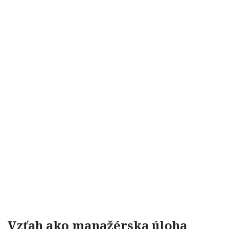
Vzťah ako manažérska úloha