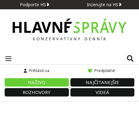
Podporte HS
Inzerujte na HS
Prihlásiť sa
Predplatné
NAŽIVO
NAJČÍTANEJŠIE
ROZHOVORY
VIDEÁ