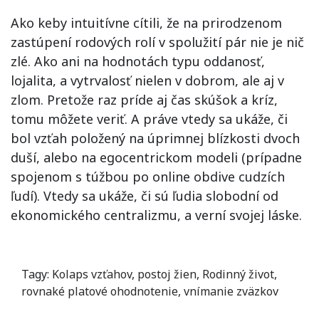
Ako keby intuitívne cítili, že na prirodzenom
zastúpení rodových rolí v spolužití pár nie je nič
zlé. Ako ani na hodnotách typu oddanosť,
lojalita, a vytrvalosť nielen v dobrom, ale aj v
zlom. Pretože raz príde aj čas skúšok a kríz,
tomu môžete veriť. A práve vtedy sa ukáže, či
bol vzťah položený na úprimnej blízkosti dvoch
duší, alebo na egocentrickom modeli (prípadne
spojenom s túžbou po online obdive cudzích
ľudí). Vtedy sa ukáže, či sú ľudia slobodní od
ekonomického centralizmu, a verní svojej láske.
Tagy:
Kolaps vzťahov
,
postoj žien
,
Rodinný život
,
rovnaké platové ohodnotenie
,
vnímanie zväzkov