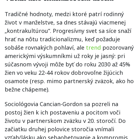
Tradičné hodnoty, medzi ktoré patrí rodinný
život v manželstve, sa dnes stávajú viacmenej
„kontrakultúrou“. Progresívny svet sa síce snaží
hrať na nôtu tradicionalizmu, keď požaduje
sobáše rovnakých pohlaví, ale
trend
pozorovaný
americkými výskumníkmi už roky je jasný: pri
súčasnom vývoji môže byť do roku 2030 až 45%
žien vo veku 22-44 rokov dobrovoľne žijúcich
osamote (resp. mimo partnerský zväzok, ako ho
bežne chápeme).
Sociológovia Cancian-Gordon sa pozreli na
postoj žien k ich postaveniu a pocitom voči
životu v partnerskom zväzku v 20. storočí. Do
začiatku druhej polovice storočia vnímali
vzťah/lásku ako sebaobetovanie a kompromis,