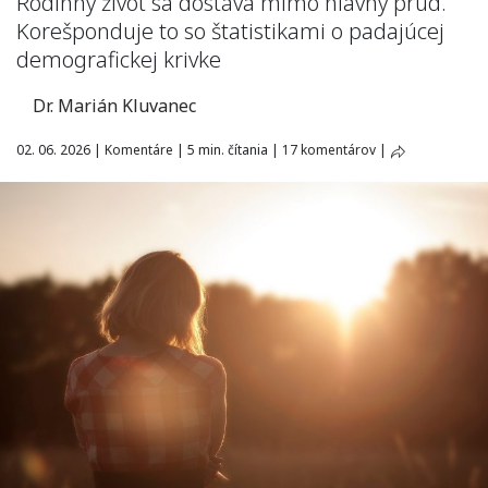
Rodinný život sa dostáva mimo hlavný prúd.
Korešponduje to so štatistikami o padajúcej
demografickej krivke
Dr. Marián Kluvanec
02. 06. 2026
|
Komentáre
|
5 min. čítania
|
17 komentárov
|