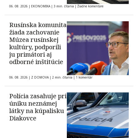
06. 08. 2026
|
EKONOMIKA
|
3 min. čítania
|
Žiadne komentáre
Rusínska komunita
žiada zachovanie
Múzea rusínskej
kultúry, podporili
ju primátori aj
odborné inštitúcie
06. 08. 2026
|
Z DOMOVA
|
2 min. čítania
|
1 komentár
Polícia zasahuje pri
úniku neznámej
látky na kúpalisku
Diakovce