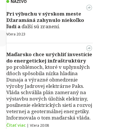
NAŽIVO
Pri výbuchu v
sýrskom meste
Džaramáná zahynulo niekoľko
ľudí a
ďalší sú zranení.
Včera 20:23
↻
Maďarsko chce urýchliť investície
do energetickej infraštruktúry
po problémoch, ktoré v uplynulých
dňoch spôsobila nízka hladina
Dunaja a výrazné obmedzenie
výroby Jadrovej elektrárne Paks.
Vláda schválila plán zameraný na
výstavbu nových úložísk elektriny,
posilnenie elektrických sietí a rozvoj
veternej a geotermálnej energetiky.
Informovala o tom maďarská vláda.
Čítať viac
|
Včera 20:08