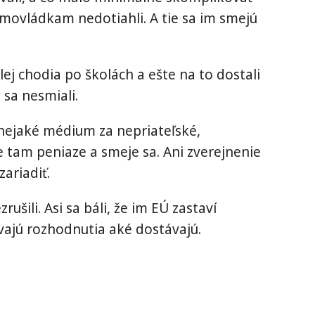
imovládkam nedotiahli. A tie sa im smejú
ďalej chodia po školách a ešte na to dostali
 sa nesmiali.
nejaké médium za nepriateľské,
tam peniaze a smeje sa. Ani zverejnenie
ariadiť.
ušili. Asi sa báli, že im EÚ zastaví
vajú rozhodnutia aké dostávajú.