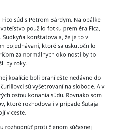
t Fico súd s Petrom Bárdym. Na obálke
ateľstvo použilo fotku premiéra Fica,
. Sudkyňa konštatovala, že je to v
m pojednávaní, ktoré sa uskutočnilo
ričom za normálnych okolností by to
li by roky.
snej koalície boli braní ešte nedávno do
urillovci sú vyšetrovaní na slobode. A v
 rýchlosťou konania súdu. Rovnako som
v, ktoré rozhodovali v prípade Šutaja
jí v ceste.
žu rozhodnúť proti členom súčasnej