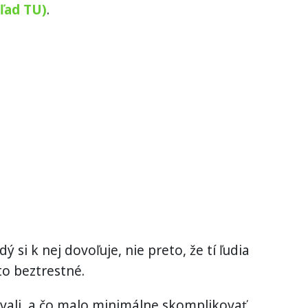
ľad TU)
.
ý si k nej dovoľuje, nie preto, že tí ľudia
 to beztrestné.
ovali, a čo malo minimálne skomplikovať