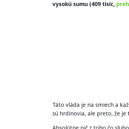
vysokú sumu (409 tisíc,
preh
Táto vláda je na smiech a každ
sú hrdinovia, ale preto, že je
Absolútne nič z toho čo sľub