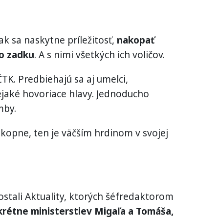
k sa naskytne príležitosť,
nakopať
do zadku
. A s nimi všetkých ich voličov.
TK. Predbiehajú sa aj umelci,
ejaké hovoriace hlavy. Jednoducho
mby.
e kopne, ten je väčším hrdinom v svojej
ostali Aktuality, ktorých šéfredaktorom
krétne ministerstiev Migaľa a Tomáša,