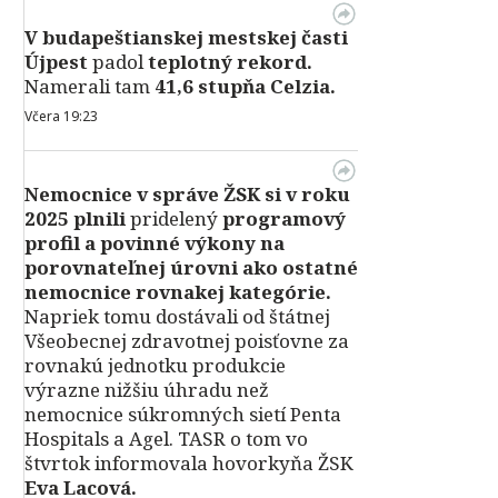
V
budapeštianskej mestskej časti
Újpest
padol
teplotný rekord.
Namerali tam
41,6 stupňa Celzia.
Včera 19:23
Nemocnice v správe ŽSK si v roku
2025 plnili
pridelený
programový
profil a povinné výkony na
porovnateľnej úrovni ako ostatné
nemocnice rovnakej kategórie.
Napriek tomu dostávali od štátnej
Všeobecnej zdravotnej poisťovne za
rovnakú jednotku produkcie
výrazne nižšiu úhradu než
nemocnice súkromných sietí Penta
Hospitals a Agel. TASR o tom vo
štvrtok informovala hovorkyňa ŽSK
Eva Lacová.