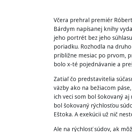
Včera prehral premiér Róber
Bárdym napísanej knihy vydav
jeho portrét bez jeho súhlasu
poriadku. Rozhodla na druho
približne mesiac po prvom, p
bolo x-té pojednávanie a preš
Zatiaľ čo predstavitelia súča
väzby ako na bežiacom páse, č
ich veci som bol šokovaný aj
bol šokovaný rýchlosťou súdo
Eštoka. A exekúcii už nič nesto
Ale na rýchlosť súdov, ak mô