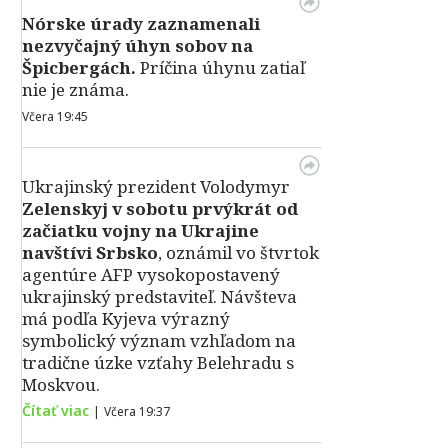
Nórske úrady zaznamenali
nezvyčajný úhyn sobov na
Špicbergách.
Príčina úhynu zatiaľ
nie je známa.
Včera 19:45
Ukrajinský prezident Volodymyr
Zelenskyj v sobotu prvýkrát od
začiatku vojny na Ukrajine
navštívi Srbsko
, oznámil vo štvrtok
agentúre AFP vysokopostavený
ukrajinský predstaviteľ. Návšteva
má podľa Kyjeva výrazný
symbolický význam vzhľadom na
tradične úzke vzťahy Belehradu s
Moskvou.
Čítať viac
|
Včera 19:37