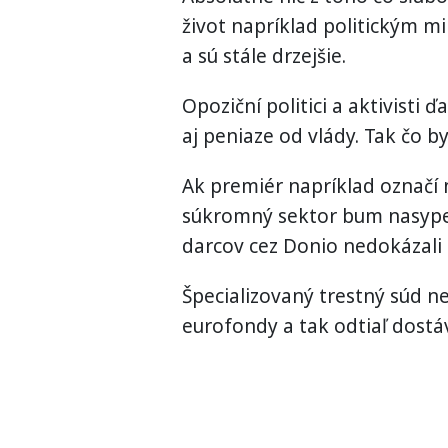
život napríklad politickým m
a sú stále drzejšie.
Opoziční politici a aktivisti 
aj peniaze od vlády. Tak čo by
Ak premiér napríklad označí 
súkromný sektor bum nasype 
darcov cez Donio nedokázali z
Špecializovaný trestný súd nezr
eurofondy a tak odtiaľ dostá