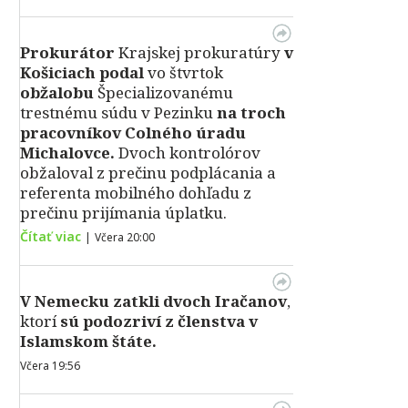
Prokurátor
Krajskej prokuratúry
v
Košiciach podal
vo štvrtok
obžalobu
Špecializovanému
trestnému súdu v Pezinku
na troch
pracovníkov Colného úradu
Michalovce.
Dvoch kontrolórov
obžaloval z prečinu podplácania a
referenta mobilného dohľadu z
prečinu prijímania úplatku.
Čítať viac
|
Včera 20:00
V Nemecku zatkli dvoch Iračanov
,
ktorí
sú podozriví z členstva v
Islamskom štáte.
Včera 19:56