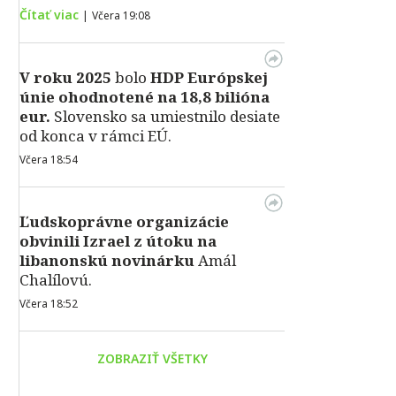
Čítať viac
|
Včera 19:08
V roku 2025
bolo
HDP
Európskej
únie ohodnotené na 18,8 bilióna
eur.
Slovensko sa umiestnilo desiate
od konca v rámci EÚ.
Včera 18:54
Ľudskoprávne organizácie
obvinili Izrael z útoku na
libanonskú novinárku
Amál
Chalílovú.
Včera 18:52
ZOBRAZIŤ VŠETKY