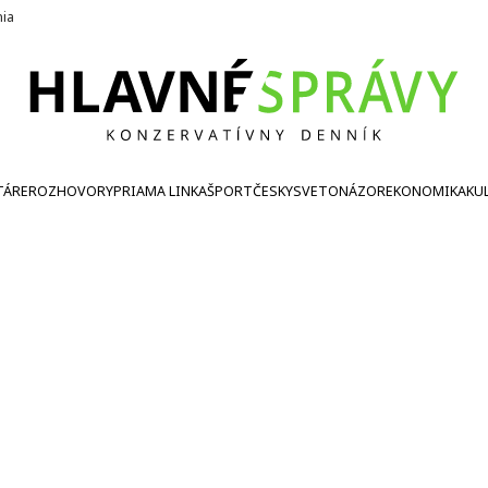
nia
TÁRE
ROZHOVORY
PRIAMA LINKA
ŠPORT
ČESKY
SVETONÁZOR
EKONOMIKA
KU