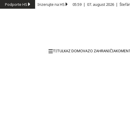
Podporte HS
Inzerujte na HS
05:59
|
07. august 2026
|
Štefá
TITULKA
Z DOMOVA
ZO ZAHRANIČIA
KOMEN