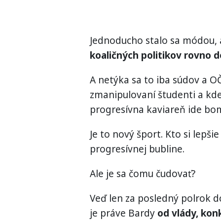
Jednoducho stalo sa módou, a
koaličných politikov rovno 
A netýka sa to iba súdov a OČ
zmanipulovaní študenti a kd
progresívna kaviareň ide bo
Je to nový šport. Kto si lepši
progresívnej bubline.
Ale je sa čomu čudovať?
Veď len za posledný polrok d
je práve Bardy
od vlády, kon