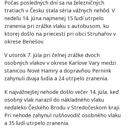
Počas posledných dní sa na železničných
tratiach v Česku stala séria vážnych nehôd. V
nedeľu 14. júna najmenej 15 ľudí utrpelo
zranenia pri zrážke vlaku s autobusom, ku
ktorej došlo na priecestí pri obci Struhařov v
okrese Benešov.
V utorok 7. júla pri čelnej zrážke dvoch
osobných vlakov v okrese Karlove Vary medzi
stanicou Nové Hamry a dopravňou Pernink
zahynuli dvaja ľudia a 24 utrpelo zranenia.
K najvážnejšej nehode došlo večer 14. júla, keď
osobný vlak narazil do nákladného vlaku
neďaleko Českého Brodu v Stredočeskom kraji.
Pri nehode zahynul rušňovodič osobného vlaku
a 35 ľudí utrpelo zranenia.