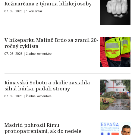
Kežmarčana z týrania blízkej osoby
07. 08. 2026 |
1 komentár
V bikeparku Malinô Brdo sa zranil 20-
ročný cyklista
07. 08. 2026 |
Žiadne komentáre
Rimavskú Sobotu a okolie zasiahla
silná búrka, padali stromy
07. 08. 2026 |
Žiadne komentáre
Madrid pohrozil Rímu
protiopatreniami, ak do nedele