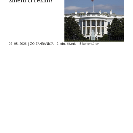
zmení čí režim?
07. 08. 2026
|
ZO ZAHRANIČIA
|
2 min. čítania
|
5 komentárov