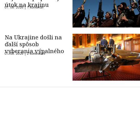
útok na krajinu
07. 08. 2026 |
1 komentár
Na Ukrajine došli na
ďalší spôsob
vyberania výpalného
07. 08. 2026 |
2 komentáre