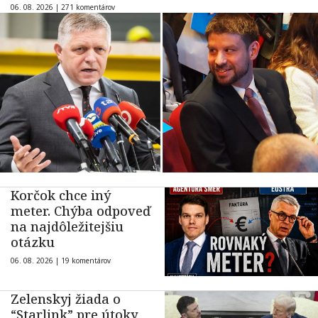
06. 08. 2026 |
271 komentárov
Korčok chce iný
meter. Chýba odpoveď
na najdôležitejšiu
otázku
06. 08. 2026 |
19 komentárov
Zelenskyj žiada o
“Starlink” pre útoky