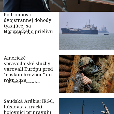
Podrobnosti
dvojstrannej dohody
týkajúcej sa
Hormuského prielivu
07. 08. 2026 |
5 komentárov
Americké
spravodajské služby
varovali Európu pred
“ruskou hrozbou” do
roku 2029
07. 08. 2026 |
12 komentárov
Saudská Arábia: IRGC,
húsíovia a irackí
bojovníci pripravujú