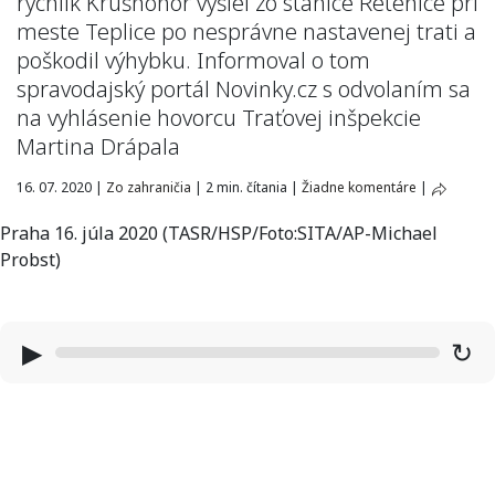
rýchlik Krušnohor vyšiel zo stanice Retenice pri
meste Teplice po nesprávne nastavenej trati a
poškodil výhybku. Informoval o tom
spravodajský portál Novinky.cz s odvolaním sa
na vyhlásenie hovorcu Traťovej inšpekcie
Martina Drápala
16. 07. 2020
|
Zo zahraničia
|
2 min. čítania
|
Žiadne komentáre
|
Praha 16. júla 2020 (TASR/HSP/Foto:SITA/AP-Michael
Probst)
▶
↻