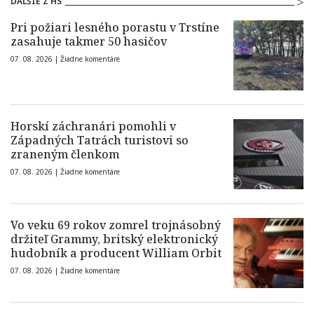
ĎALŠIE Z HS
Pri požiari lesného porastu v Trstíne
zasahuje takmer 50 hasičov
07. 08. 2026 |
Žiadne komentáre
Horskí záchranári pomohli v
Západných Tatrách turistovi so
zraneným členkom
07. 08. 2026 |
Žiadne komentáre
Vo veku 69 rokov zomrel trojnásobný
držiteľ Grammy, britský elektronický
hudobník a producent William Orbit
07. 08. 2026 |
Žiadne komentáre