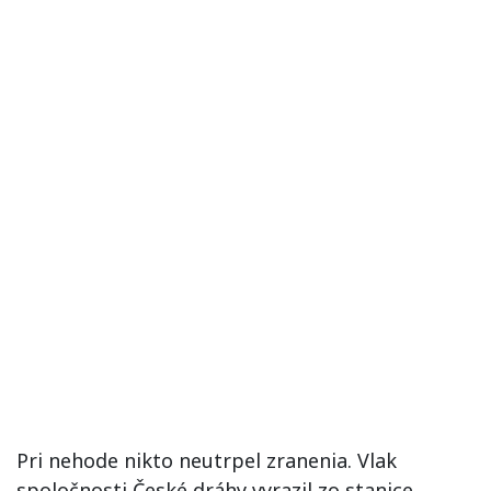
Pri nehode nikto neutrpel zranenia. Vlak
spoločnosti České dráhy vyrazil zo stanice