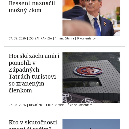
Bessent naznačil
možný zlom
07. 08. 2026
|
ZO ZAHRANIČIA
|
1 min. čítania
|
9 komentárov
Horskí záchranári
pomohli v
Západných
Tatrách turistovi
so zraneným
členkom
07. 08. 2026
|
REGIÓNY
|
1 min. čítania
|
Žiadne komentáre
Kto v skutočnosti