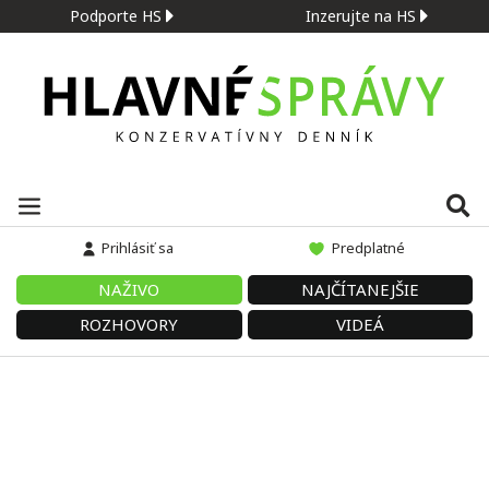
Podporte HS
Inzerujte na HS
Prihlásiť sa
Predplatné
NAŽIVO
NAJČÍTANEJŠIE
ROZHOVORY
VIDEÁ