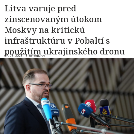
Litva varuje pred
zinscenovaným útokom
Moskvy na kritickú
infraštruktúru v Pobaltí s
použitím ukrajinského dronu
07. 08. 2026 |
5 komentárov