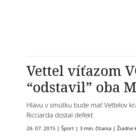
Vettel víťazom V
“odstavil” oba 
Hlavu v smútku bude mať Vettelov kr
Ricciarda dostal defekt
26. 07. 2015
|
Šport
|
3 min. čítania
|
Žiadne