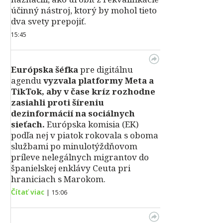
účinný nástroj, ktorý by mohol tieto
dva svety prepojiť.
15:45
Európska šéfka
pre digitálnu
agendu
vyzvala platformy Meta a
TikTok, aby v čase kríz rozhodne
zasiahli proti šíreniu
dezinformácií na sociálnych
sieťach.
Európska komisia (EK)
podľa nej v piatok rokovala s oboma
službami po minulotýždňovom
príleve nelegálnych migrantov do
španielskej enklávy Ceuta pri
hraniciach s Marokom.
Čítať viac
|
15:06