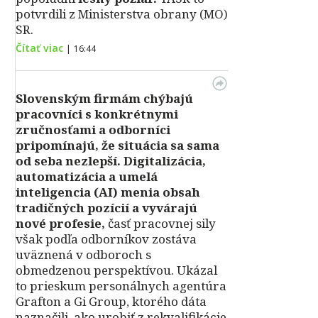
potvrdili z Ministerstva obrany (MO)
SR.
Čítať viac
|
16:44
Slovenským firmám chýbajú
pracovníci s konkrétnymi
zručnosťami a odborníci
pripomínajú, že situácia sa sama
od seba nezlepší.
Digitalizácia,
automatizácia a umelá
inteligencia (AI) menia obsah
tradičných pozícií a vyvárajú
nové profesie,
časť pracovnej sily
však podľa odborníkov zostáva
uväznená v odboroch s
obmedzenou perspektívou. Ukázal
to prieskum personálnych agentúra
Grafton a Gi Group, ktorého dáta
naznačili, ako urobiť z rekvalifikácie