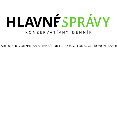
TÁRE
ROZHOVORY
PRIAMA LINKA
ŠPORT
ČESKY
SVETONÁZOR
EKONOMIKA
KU