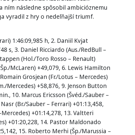
o a ním následne spôsobil ambicióznemu
 vyradil z hry o nedeľňajší triumf.
ari) 1:46:09,985 h, 2. Daniil Kvjat
48 s, 3. Daniel Ricciardo (Aus./RedBull –
stappen (Hol./Toro Rosso – Renault)
(Šp./McLaren) +49,079, 6. Lewis Hamilton
. Romain Grosjean (Fr./Lotus – Mercedes)
m./Mercedes) +58,876, 9. Jenson Button
min., 10. Marcus Ericsson (Švéd./Sauber –
e Nasr (Br./Sauber – Ferrari) +01:13,458,
-Mercedes) +01:14,278, 13. Valtteri
es) +01:20,228, 14. Pastor Maldonado
25,142, 15. Roberto Merhi (Šp./Marussia –