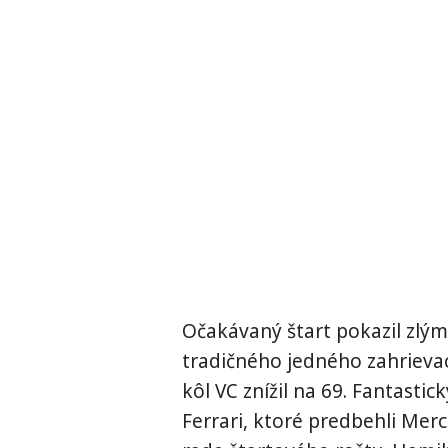
Očakávaný štart pokazil zlý
tradičného jedného zahrievaci
kôl VC znížil na 69. Fantasti
Ferrari, ktoré predbehli Me