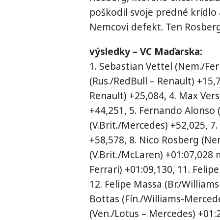
poškodil svoje predné krídl
Nemcovi defekt. Ten Rosberga
výsledky – VC Maďarska:
1. Sebastian Vettel (Nem./Ferr
(Rus./RedBull – Renault) +15,7
Renault) +25,084, 4. Max Ver
+44,251, 5. Fernando Alonso 
(V.Brit./Mercedes) +52,025, 7
+58,578, 8. Nico Rosberg (Ne
(V.Brit./McLaren) +01:07,028 
Ferrari) +01:09,130, 11. Felip
12. Felipe Massa (Br./Williams
Bottas (Fín./Williams-Merced
(Ven./Lotus – Mercedes) +01: