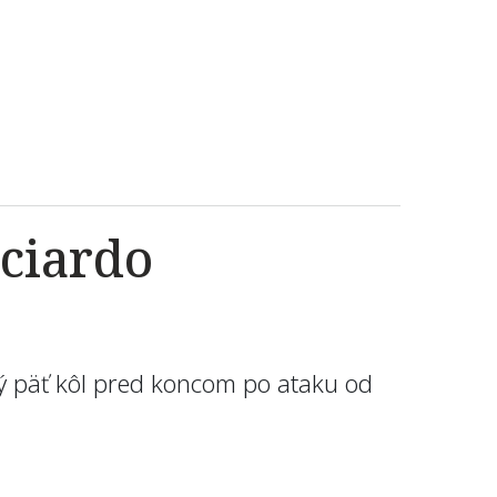
cciardo
ý päť kôl pred koncom po ataku od