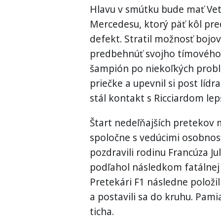
Hlavu v smútku bude mať Vet
Mercedesu, ktorý päť kôl pr
defekt. Stratil možnosť bojova
predbehnúť svojho tímového 
šampión po niekoľkých problé
priečke a upevnil si post lídra
stál kontakt s Ricciardom lep
Štart nedeľňajších pretekov 
spoločne s vedúcimi osobnosť
pozdravili rodinu Francúza J
podľahol následkom fatálnej 
Pretekári F1 následne položili
a postavili sa do kruhu. Pami
ticha.