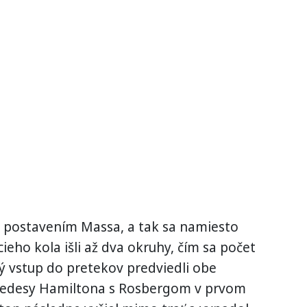
m postavením Massa, a tak sa namiesto
eho kola išli až dva okruhy, čím sa počet
cký vstup do pretekov predviedli obe
rcedesy Hamiltona s Rosbergom v prvom