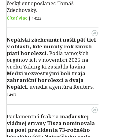
český europoslanec Tomáš
Zdechovský.
Čítať viac
|
14:22
Nepálski záchranári našli päť tiel
v oblasti, kde minulý rok zmizli
piati horolezci.
Podľa tamojších
orgánov ich v novembri 2025 na
vrchu Yalung Ri zasiahla lavína.
Medzi nezvestnými boli traja
zahraniční horolezci a dvaja
Nepálci,
uviedla agentúra Reuters.
14:07
Parlamentná frakcia
maďarskej
vládnej strany Tisza nominovala
na post prezidenta 73‑ročného
bývalého šéfa Najvyššieho súdu