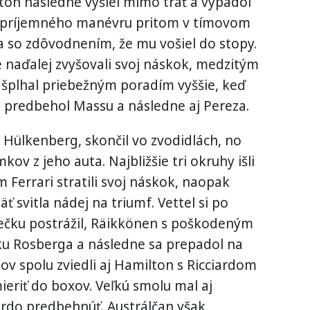
ton následne vyšiel mimo trať a vypadol
 nepríjemného manévru pritom v tímovom
a so zdôvodnením, že mu vošiel do stopy.
 naďalej zvyšovali svoj náskok, medzitým
 šplhal priebežným poradím vyššie, keď
predbehol Massu a následne aj Pereza.
lo Hülkenberg, skončil vo zvodidlách, no
ov z jeho auta. Najbližšie tri okruhy išli
m Ferrari stratili svoj náskok, naopak
svitla nádej na triumf. Vettel si po
iečku postrážil, Räikkönen s poškodeným
ku Rosberga a následne sa prepadol na
jov spolu zviedli aj Hamilton s Ricciardom
ieriť do boxov. Veľkú smolu mal aj
ardo predbehnúť. Austrálčan však