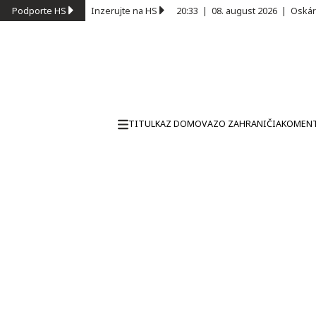
Podporte HS
Inzerujte na HS
20:33
|
08. august 2026
|
Oskár
TITULKA
Z DOMOVA
ZO ZAHRANIČIA
KOMEN