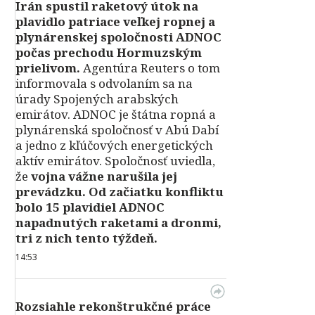
Irán spustil raketový útok na
plavidlo patriace veľkej ropnej a
plynárenskej spoločnosti ADNOC
počas prechodu Hormuzským
prielivom.
Agentúra Reuters o tom
informovala s odvolaním sa na
úrady Spojených arabských
emirátov. ADNOC je štátna ropná a
plynárenská spoločnosť v Abú Dabí
a jedno z kľúčových energetických
aktív emirátov. Spoločnosť uviedla,
že
vojna vážne narušila jej
prevádzku. Od začiatku konfliktu
bolo 15 plavidiel ADNOC
napadnutých raketami a dronmi,
tri z nich tento týždeň.
14:53
Rozsiahle rekonštrukčné práce