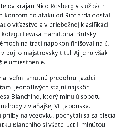
telov krajan Nico Rosberg v službách
ed koncom po ataku od Ricciarda dostal
ť o víťazstvo a v priebežnej klasifikácii
kolegu Lewisa Hamiltona. Britský
moch na trati napokon finišoval na 6.
 v boji o majstrovský titul. Aj jeho však
šie umiestnenie.
mal veľmi smutnú predohru. Jazdci
ami jednotlivých stajní najskôr
ulesa Bianchiho, ktorý minulú sobotu
nehody z vlaňajšej VC Japonska.
 prilby na vozovku, pochytali sa za plecia
atku Bianchiho si všetci uctili minútou