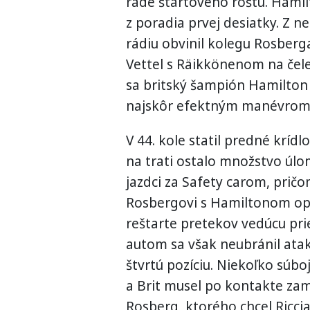
rade štartového roštu. Hamil
z poradia prvej desiatky. Z
rádiu obvinil kolegu Rosberg
Vettel s Räikkönenom na čele
sa britský šampión Hamilton
najskôr efektným manévrom 
V 44. kole statil predné kríd
na trati ostalo množstvo úlomk
jazdci za Safety carom, pričo
Rosbergovi s Hamiltonom opäť 
reštarte pretekov vedúcu pr
autom sa však neubránil ata
štvrtú pozíciu. Niekoľko súbo
a Brit musel po kontakte zam
Rosberg, ktorého chcel Ricci