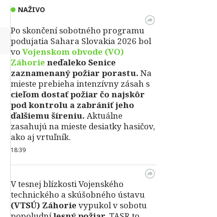
NAŽIVO
Po skončení sobotného programu
↻
podujatia Sahara Slovakia 2026 bol
vo
Vojenskom obvode (VO)
Záhorie
neďaleko Senice
zaznamenaný požiar porastu.
Na
mieste prebieha intenzívny zásah s
cieľom dostať požiar čo najskôr
pod kontrolu a zabrániť jeho
ďalšiemu šíreniu.
Aktuálne
zasahujú na mieste desiatky hasičov,
ako aj vrtuľník.
18:39
V tesnej blízkosti Vojenského
technického a skúšobného ústavu
(VTSÚ) Záhorie
vypukol v sobotu
popoludní
lesný požiar.
TASR to