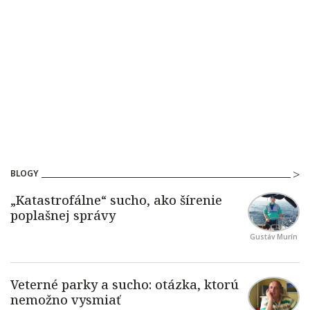
BLOGY
Gustáv Murín