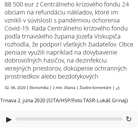
88 500 eur z Centrálneho krízového fondu 24
obciam na refundáciu nákladov, ktoré im
vznikli v súvislosti s pandémiou ochorenia
Covid-19. Rada Centrálneho krízového fondu
podľa trnavského župana Jozefa Viskupiča
rozhodla, že podporí všetkých žiadateľov. Obce
peniaze využili napríklad na dovybavenie
dobrovoľných hasičov, na dezinfekciu
verejných priestorov, dokúpenie ochranných
prostriedkov alebo bezdotykových
02. 06. 2020
|
Ekonomika
|
2 min. čítania
|
Žiadne komentáre
|
Trnava 2. júna 2020 (SITA/HSP/Foto:TASR-Lukáš Grinaj)
▶
↻