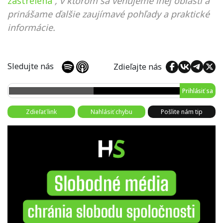
zastrelená
, v ktorom sa venujeme inej oblasti a
prinášame ďalšie zaujímavé pohľady a praktické
informácie.
Sledujte nás
Zdieľajte nás
Prihlásiť sa
Zdieľať link
Nahlásiť chybu
Pošlite nám tip