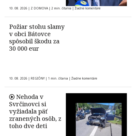
10. 08. 2026
|
Z DOMOVA
|
2 min. čítania
|
Žiadne komentáre
Požiar stohu slamy
v obci Bátovce
spôsobil škodu za
30 000 eur
10. 08. 2026
|
REGIÓNY
|
1 min. čítania
|
Žiadne komentáre
Nehoda v
Svrčinovci si
vyžiadala päť
zranených osôb, z
toho dve deti