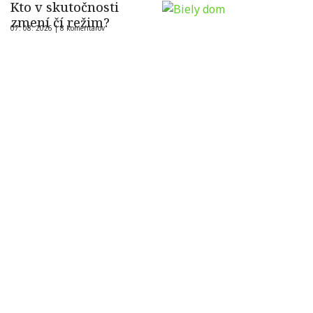
Kto v skutočnosti
zmení čí režim?
07. 08. 2026 |
8 komentárov