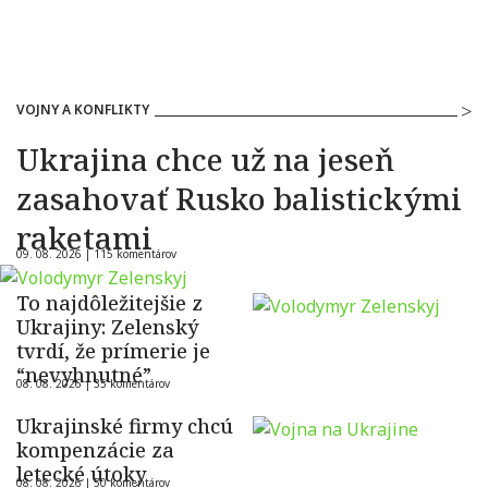
VOJNY A KONFLIKTY
Ukrajina chce už na jeseň
zasahovať Rusko balistickými
raketami
09. 08. 2026 |
115 komentárov
To najdôležitejšie z
Ukrajiny: Zelenský
tvrdí, že prímerie je
“nevyhnutné”
08. 08. 2026 |
35 komentárov
Ukrajinské firmy chcú
kompenzácie za
letecké útoky
08. 08. 2026 |
50 komentárov