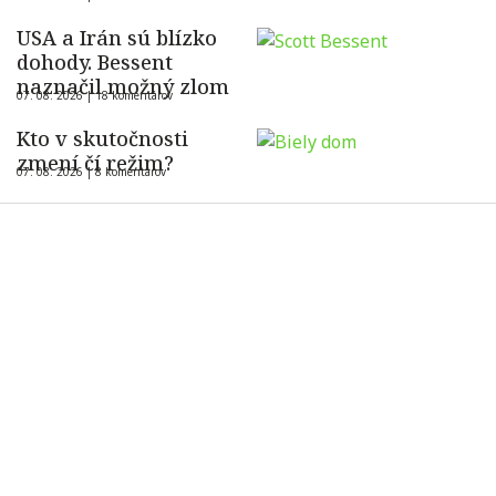
USA a Irán sú blízko
dohody. Bessent
naznačil možný zlom
07. 08. 2026 |
18 komentárov
Kto v skutočnosti
zmení čí režim?
07. 08. 2026 |
8 komentárov