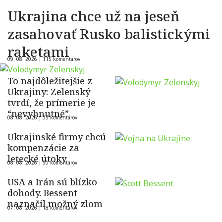
Ukrajina chce už na jeseň
zasahovať Rusko balistickými
raketami
09. 08. 2026 |
115 komentárov
To najdôležitejšie z
Ukrajiny: Zelenský
tvrdí, že prímerie je
“nevyhnutné”
08. 08. 2026 |
35 komentárov
Ukrajinské firmy chcú
kompenzácie za
letecké útoky
08. 08. 2026 |
50 komentárov
USA a Irán sú blízko
dohody. Bessent
naznačil možný zlom
07. 08. 2026 |
18 komentárov