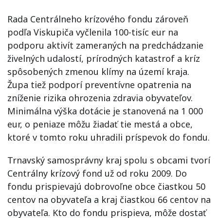
Rada Centrálneho krízového fondu zároveň
podľa Viskupiča vyčlenila 100-tisíc eur na
podporu aktivít zameraných na predchádzanie
živelných udalostí, prírodných katastrof a kríz
spôsobených zmenou klímy na území kraja.
Župa tiež podporí preventívne opatrenia na
zníženie rizika ohrozenia zdravia obyvateľov.
Minimálna výška dotácie je stanovená na 1 000
eur, o peniaze môžu žiadať tie mestá a obce,
ktoré v tomto roku uhradili príspevok do fondu.
Trnavský samosprávny kraj spolu s obcami tvorí
Centrálny krízový fond už od roku 2009. Do
fondu prispievajú dobrovoľne obce čiastkou 50
centov na obyvateľa a kraj čiastkou 66 centov na
obyvateľa. Kto do fondu prispieva, môže dostať