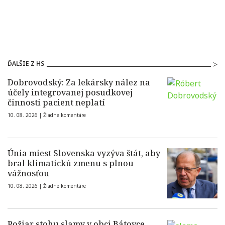
ĎALŠIE Z HS
Dobrovodský: Za lekársky nález na
účely integrovanej posudkovej
činnosti pacient neplatí
10. 08. 2026 |
Žiadne komentáre
Únia miest Slovenska vyzýva štát, aby
bral klimatickú zmenu s plnou
vážnosťou
10. 08. 2026 |
Žiadne komentáre
Požiar stohu slamy v obci Bátovce