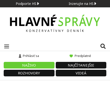
Podporte HS
Inzerujte na HS
Prihlásiť sa
Predplatné
NAŽIVO
NAJČÍTANEJŠIE
ROZHOVORY
VIDEÁ