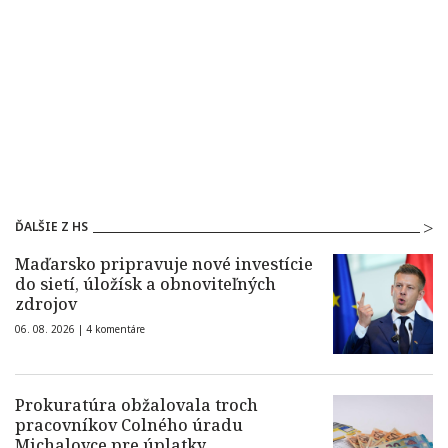
ĎALŠIE Z HS
Maďarsko pripravuje nové investície
do sietí, úložísk a obnoviteľných
zdrojov
06. 08. 2026 |
4 komentáre
Prokuratúra obžalovala troch
pracovníkov Colného úradu
Michalovce pre úplatky