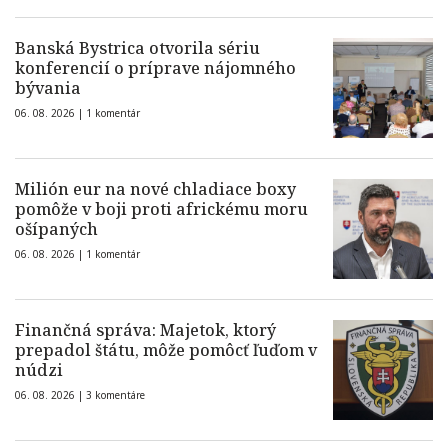
Banská Bystrica otvorila sériu
konferencií o príprave nájomného
bývania
06. 08. 2026 |
1 komentár
Milión eur na nové chladiace boxy
pomôže v boji proti africkému moru
ošípaných
06. 08. 2026 |
1 komentár
Finančná správa: Majetok, ktorý
prepadol štátu, môže pomôcť ľuďom v
núdzi
06. 08. 2026 |
3 komentáre