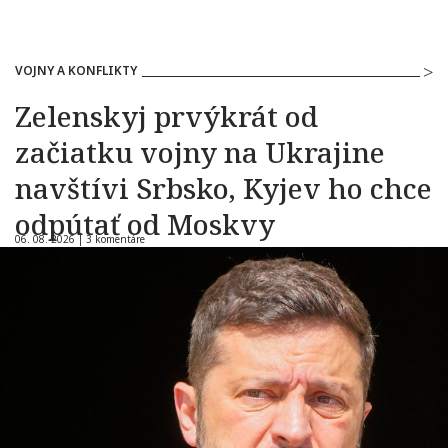
VOJNY A KONFLIKTY
Zelenskyj prvýkrát od
začiatku vojny na Ukrajine
navštívi Srbsko, Kyjev ho chce
odpútať od Moskvy
06. 08. 2026 |
3 komentáre