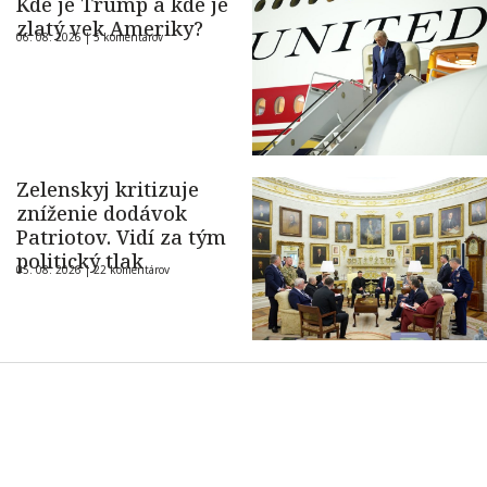
Kde je Trump a kde je
zlatý vek Ameriky?
06. 08. 2026 |
5 komentárov
Zelenskyj kritizuje
zníženie dodávok
Patriotov. Vidí za tým
politický tlak
05. 08. 2026 |
22 komentárov