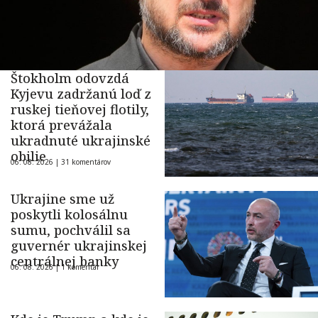
Štokholm odovzdá
Kyjevu zadržanú loď z
ruskej tieňovej flotily,
ktorá prevážala
ukradnuté ukrajinské
obilie
06. 08. 2026 |
31 komentárov
Ukrajine sme už
poskytli kolosálnu
sumu, pochválil sa
guvernér ukrajinskej
centrálnej banky
06. 08. 2026 |
1 komentár