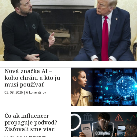
Nová značka AI –
koho chráni a kto ju
musí používať
05. 08. 2026 |
6 komentárov
Čo ak influencer
propaguje podvod?
Zisťovali sme viac