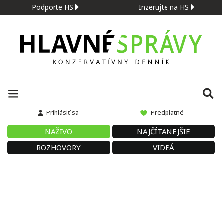
Podporte HS
Inzerujte na HS
Prihlásiť sa
Predplatné
NAŽIVO
NAJČÍTANEJŠIE
ROZHOVORY
VIDEÁ