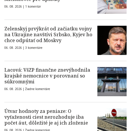
06. 08. 2026 |
1 komentár
Zelenskyj prvýkrát od začiatku vojny
na Ukrajine navštívi Srbsko, Kyjev ho
chce odpútať od Moskvy
06. 08. 2026 |
3 komentáre
Lacová: VšZP finančne znevýhodnila
krajské nemocnice v porovnaní so
súkromnými
06. 08. 2026 |
Žiadne komentáre
Útvar hodnoty za peniaze: O
vyťaženosti ciest nerozhoduje iba
počet áut, dôležité je aj ich zloženie
06. 08. 2026 |
Žiadne komentáre