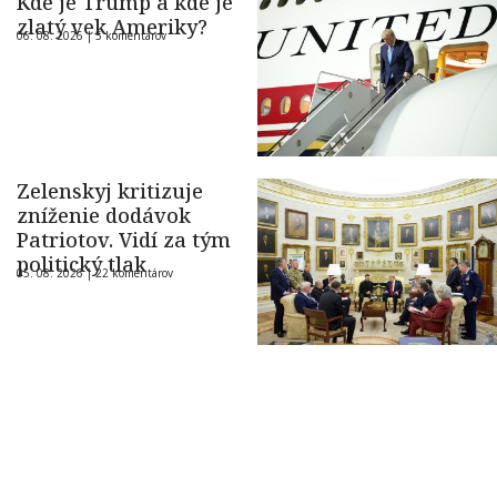
Kde je Trump a kde je
zlatý vek Ameriky?
06. 08. 2026 |
5 komentárov
Zelenskyj kritizuje
zníženie dodávok
Patriotov. Vidí za tým
politický tlak
05. 08. 2026 |
22 komentárov