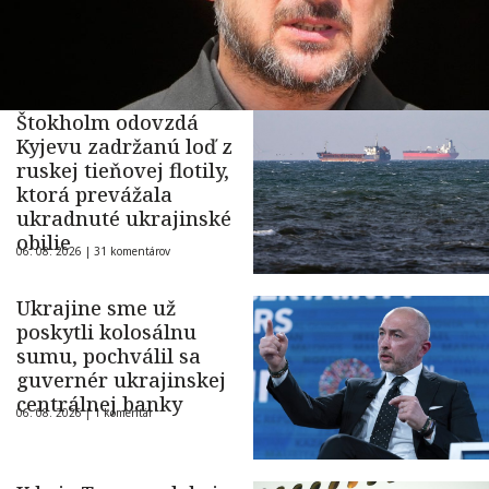
Štokholm odovzdá
Kyjevu zadržanú loď z
ruskej tieňovej flotily,
ktorá prevážala
ukradnuté ukrajinské
obilie
06. 08. 2026 |
31 komentárov
Ukrajine sme už
poskytli kolosálnu
sumu, pochválil sa
guvernér ukrajinskej
centrálnej banky
06. 08. 2026 |
1 komentár