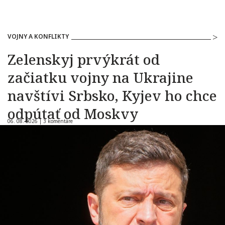
VOJNY A KONFLIKTY
Zelenskyj prvýkrát od
začiatku vojny na Ukrajine
navštívi Srbsko, Kyjev ho chce
odpútať od Moskvy
06. 08. 2026 |
3 komentáre