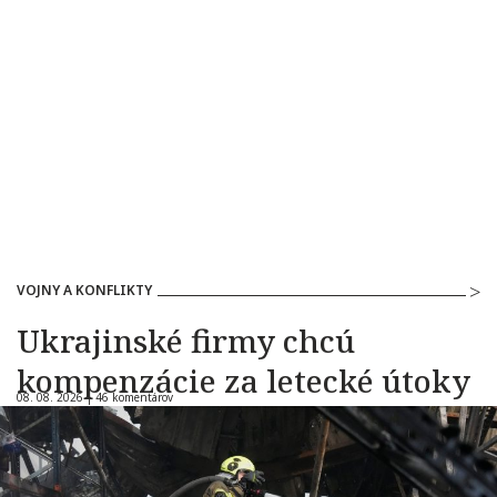
VOJNY A KONFLIKTY
Ukrajinské firmy chcú
kompenzácie za letecké útoky
08. 08. 2026 |
46 komentárov