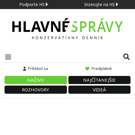
Podporte HS
Inzerujte na HS
Prihlásiť sa
Predplatné
NAŽIVO
NAJČÍTANEJŠIE
ROZHOVORY
VIDEÁ