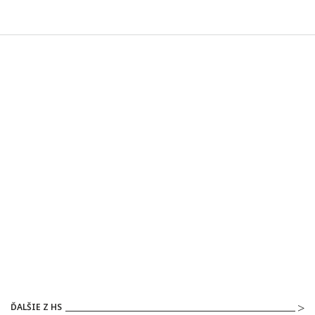
ĎALŠIE Z HS