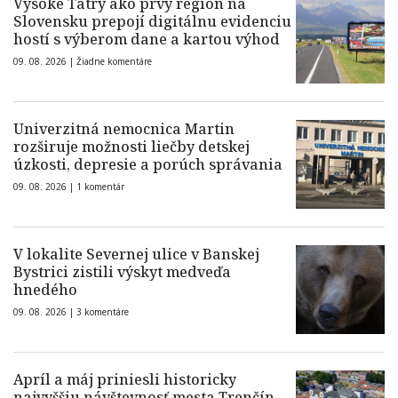
Vysoké Tatry ako prvý región na
Slovensku prepojí digitálnu evidenciu
hostí s výberom dane a kartou výhod
09. 08. 2026 |
Žiadne komentáre
Univerzitná nemocnica Martin
rozširuje možnosti liečby detskej
úzkosti, depresie a porúch správania
09. 08. 2026 |
1 komentár
V lokalite Severnej ulice v Banskej
Bystrici zistili výskyt medveďa
hnedého
09. 08. 2026 |
3 komentáre
Apríl a máj priniesli historicky
najvyššiu návštevnosť mesta Trenčín