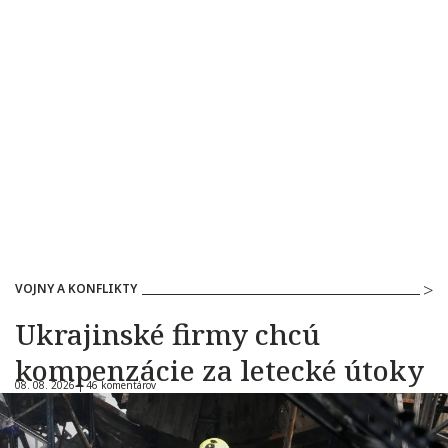
VOJNY A KONFLIKTY
Ukrajinské firmy chcú
kompenzácie za letecké útoky
08. 08. 2026 |
46 komentárov