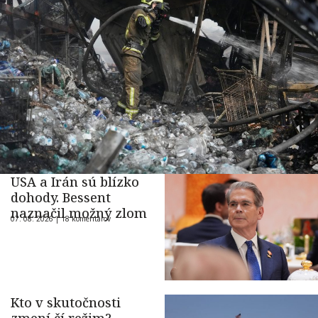
USA a Irán sú blízko
dohody. Bessent
naznačil možný zlom
07. 08. 2026 |
18 komentárov
Kto v skutočnosti