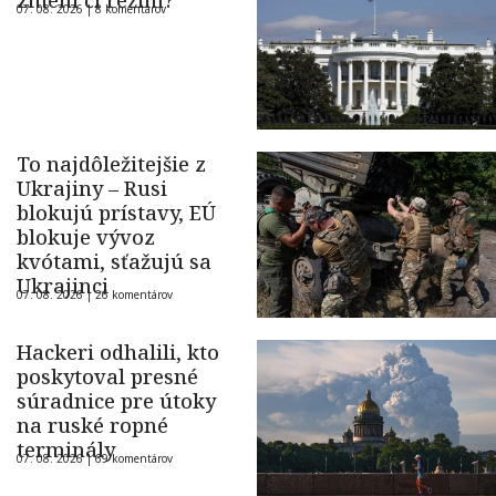
zmení čí režim?
07. 08. 2026 |
8 komentárov
To najdôležitejšie z
Ukrajiny – Rusi
blokujú prístavy, EÚ
blokuje vývoz
kvótami, sťažujú sa
Ukrajinci
07. 08. 2026 |
26 komentárov
Hackeri odhalili, kto
poskytoval presné
súradnice pre útoky
na ruské ropné
terminály
07. 08. 2026 |
69 komentárov