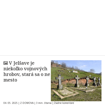
V Jelšave je
niekoľko vojnových
hrobov, stará sa o ne
mesto
04. 05. 2025
|
Z DOMOVA
|
3 min. čítania
|
Žiadne komentáre