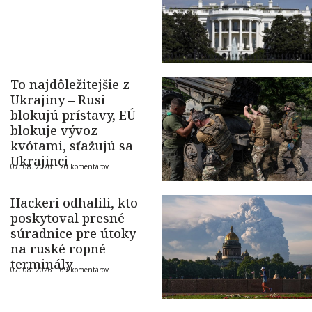
To najdôležitejšie z
Ukrajiny – Rusi
blokujú prístavy, EÚ
blokuje vývoz
kvótami, sťažujú sa
Ukrajinci
07. 08. 2026 |
26 komentárov
Hackeri odhalili, kto
poskytoval presné
súradnice pre útoky
na ruské ropné
terminály
07. 08. 2026 |
69 komentárov