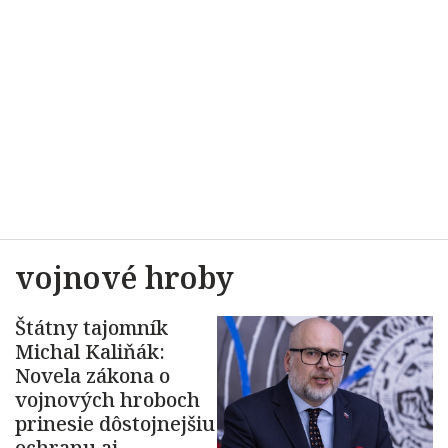
vojnové hroby
Štátny tajomník
Michal Kaliňák:
Novela zákona o
vojnových hroboch
prinesie dôstojnejšiu
ochranu aj