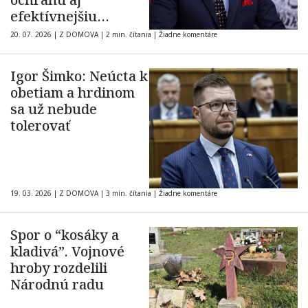
efektívnejšiu
starostlivosť
20. 07. 2026
|
Z DOMOVA
|
2 min. čítania
|
Žiadne komentáre
Igor Šimko: Neúcta k
obetiam a hrdinom
sa už nebude
tolerovať
19. 03. 2026
|
Z DOMOVA
|
3 min. čítania
|
Žiadne komentáre
Spor o “kosáky a
kladivá”. Vojnové
hroby rozdelili
Národnú radu