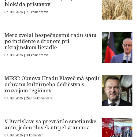
blokáda prístavov
07. 08. 2026 |
21 komentárov
Merz zvolal bezpečnostnú radu štátu
po incidente s dronom pri
ukrajinskom lietadle
07. 08. 2026 |
10 komentárov
MIRRI: Obnova Hradu Plaveč má spojiť
ochranu kultúrneho dedičstva s
rozvojom regiónov
07. 08. 2026 |
Žiadne komentáre
V Bratislave sa prevrátilo smetiarske
auto, jeden človek utrpel zranenia
07. 08. 2026 |
1 komentár