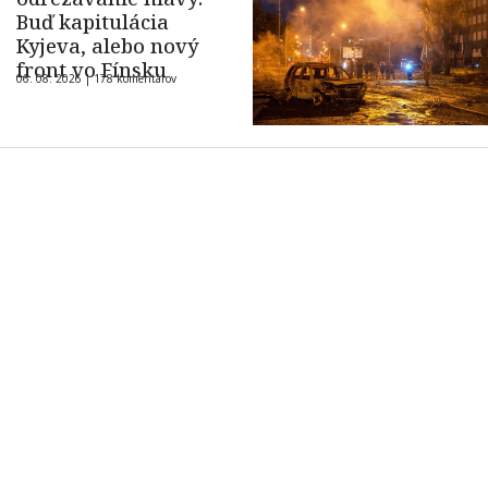
Buď kapitulácia
Kyjeva, alebo nový
front vo Fínsku
06. 08. 2026 |
178 komentárov