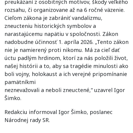
preukázaní z osobitných motívov, škody veľkého
rozsahu, či organizovane až na 6 ročné väzenie.
Cieľom zákona je zabrániť vandalizmu,
zneucteniu historických symbolov a
narastajúcemu napätiu v spoločnosti. Zákon
nadobudne účinnosť 1. apríla 2026. „Tento zákon
nie je namierený proti nikomu. Má za cieľ dať
úctu padlým hrdinom, ktorí za nás položili život,
našej histórii a to, aby sa tragédie minulosti ako
boli vojny, holokaust a ich verejné pripomínanie
pamätníkmi
neznevažovali a neboli zneuctené,“ uzavrel Igor
Šimko.
Redakciu informoval Igor Šimko, poslanec
Národnej rady SR.