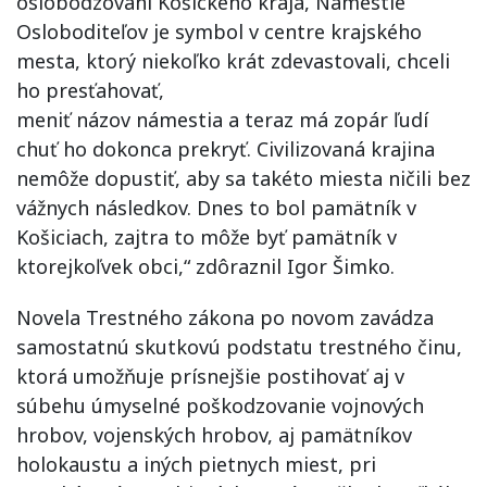
oslobodzovaní Košického kraja, Námestie
Osloboditeľov je symbol v centre krajského
mesta, ktorý niekoľko krát zdevastovali, chceli
ho presťahovať,
meniť názov námestia a teraz má zopár ľudí
chuť ho dokonca prekryť. Civilizovaná krajina
nemôže dopustiť, aby sa takéto miesta ničili bez
vážnych následkov. Dnes to bol pamätník v
Košiciach, zajtra to môže byť pamätník v
ktorejkoľvek obci,“ zdôraznil Igor Šimko.
Novela Trestného zákona po novom zavádza
samostatnú skutkovú podstatu trestného činu,
ktorá umožňuje prísnejšie postihovať aj v
súbehu úmyselné poškodzovanie vojnových
hrobov, vojenských hrobov, aj pamätníkov
holokaustu a iných pietnych miest, pri