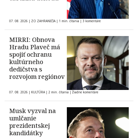
07. 08. 2026
|
ZO ZAHRANIČIA
|
1 min. čítania
|
3 komentáre
MIRRI: Obnova
Hradu Plaveč má
spojiť ochranu
kultúrneho
dedičstva s
rozvojom regiónov
07. 08. 2026
|
KULTÚRA
|
2 min. čítania
|
Žiadne komentáre
Musk vyzval na
umlčanie
prezidentskej
kandidátky