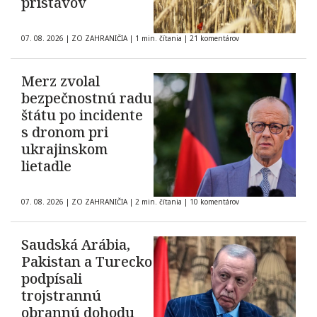
prístavov
07. 08. 2026
|
ZO ZAHRANIČIA
|
1 min. čítania
|
21 komentárov
Merz zvolal
bezpečnostnú radu
štátu po incidente
s dronom pri
ukrajinskom
lietadle
07. 08. 2026
|
ZO ZAHRANIČIA
|
2 min. čítania
|
10 komentárov
Saudská Arábia,
Pakistan a Turecko
podpísali
trojstrannú
obrannú dohodu