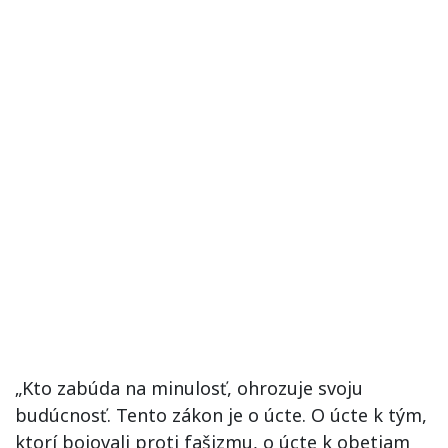
„Kto zabúda na minulosť, ohrozuje svoju
budúcnosť. Tento zákon je o úcte. O úcte k tým,
ktorí bojovali proti fašizmu, o úcte k obetiam