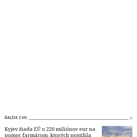
ĎALŠIE Z HS
Kyjev žiada EÚ o 220 miliónov eur na
pomoc farmárom, ktorých postihla