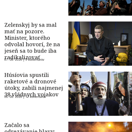
Zelenskyj by sa mal
mať na pozore.
Minister, ktorého
odvolal hovorí, že na
jeseň sa to bude iba
radikalizovať
07. 08. 2026 |
5 komentárov
Húsíovia spustili
raketové a dronové
útoky, zabili najmenej
38 vládnych vojakov
06. 08. 2026 |
17 komentárov
Začalo sa
odrezávanie hlavy: