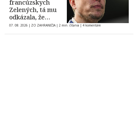
francúzskych
Zelených, tá mu
odkázala, že
demokracia nie je
07. 08. 2026
|
ZO ZAHRANIČIA
|
2 min. čítania
|
4 komentáre
na predaj