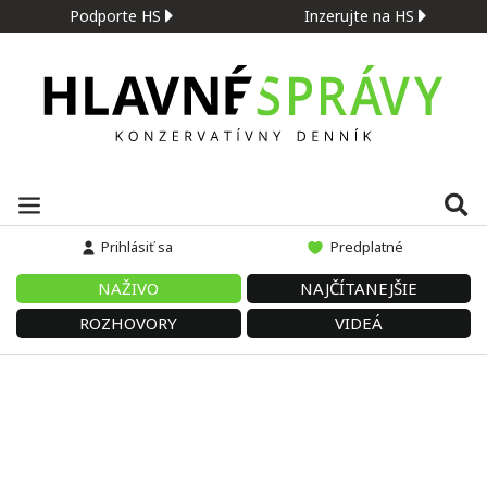
Podporte HS
Inzerujte na HS
Prihlásiť sa
Predplatné
NAŽIVO
NAJČÍTANEJŠIE
ROZHOVORY
VIDEÁ