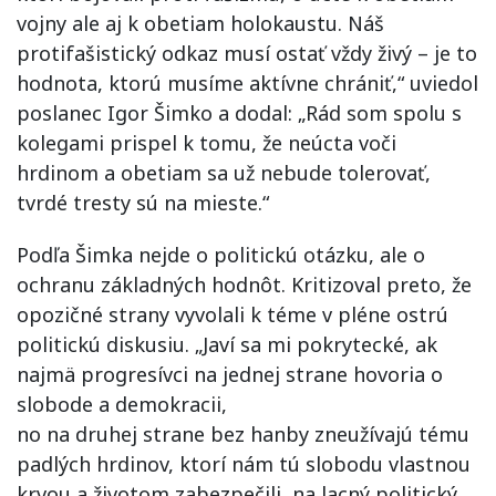
vojny ale aj k obetiam holokaustu. Náš
protifašistický odkaz musí ostať vždy živý – je to
hodnota, ktorú musíme aktívne chrániť,“ uviedol
poslanec Igor Šimko a dodal: „Rád som spolu s
kolegami prispel k tomu, že neúcta voči
hrdinom a obetiam sa už nebude tolerovať,
tvrdé tresty sú na mieste.“
Podľa Šimka nejde o politickú otázku, ale o
ochranu základných hodnôt. Kritizoval preto, že
opozičné strany vyvolali k téme v pléne ostrú
politickú diskusiu. „Javí sa mi pokrytecké, ak
najmä progresívci na jednej strane hovoria o
slobode a demokracii,
no na druhej strane bez hanby zneužívajú tému
padlých hrdinov, ktorí nám tú slobodu vlastnou
krvou a životom zabezpečili, na lacný politický