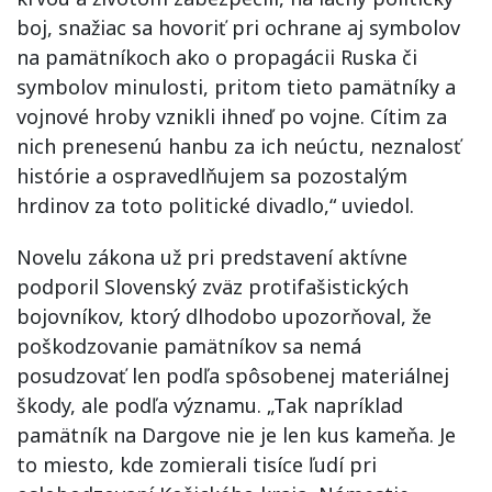
boj, snažiac sa hovoriť pri ochrane aj symbolov
na pamätníkoch ako o propagácii Ruska či
symbolov minulosti, pritom tieto pamätníky a
vojnové hroby vznikli ihneď po vojne. Cítim za
nich prenesenú hanbu za ich neúctu, neznalosť
histórie a ospravedlňujem sa pozostalým
hrdinov za toto politické divadlo,“ uviedol.
Novelu zákona už pri predstavení aktívne
podporil Slovenský zväz protifašistických
bojovníkov, ktorý dlhodobo upozorňoval, že
poškodzovanie pamätníkov sa nemá
posudzovať len podľa spôsobenej materiálnej
škody, ale podľa významu. „Tak napríklad
pamätník na Dargove nie je len kus kameňa. Je
to miesto, kde zomierali tisíce ľudí pri