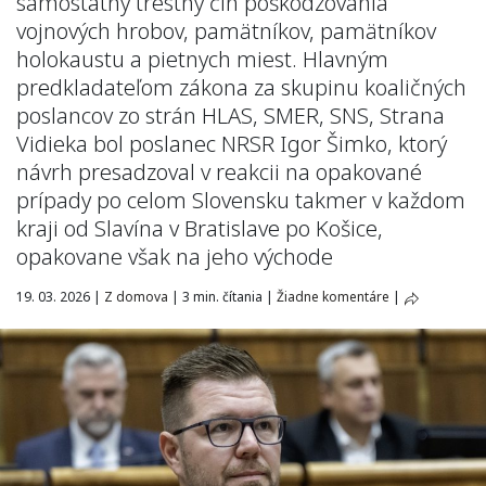
samostatný trestný čin poškodzovania
vojnových hrobov, pamätníkov, pamätníkov
holokaustu a pietnych miest. Hlavným
predkladateľom zákona za skupinu koaličných
poslancov zo strán HLAS, SMER, SNS, Strana
Vidieka bol poslanec NRSR Igor Šimko, ktorý
návrh presadzoval v reakcii na opakované
prípady po celom Slovensku takmer v každom
kraji od Slavína v Bratislave po Košice,
opakovane však na jeho východe
19. 03. 2026
|
Z domova
|
3 min. čítania
|
Žiadne komentáre
|