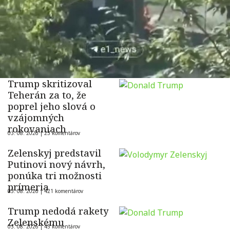
Trump skritizoval
Teherán za to, že
poprel jeho slová o
vzájomných
rokovaniach
03. 08. 2026 |
23 komentárov
Zelenskyj predstavil
Putinovi nový návrh,
ponúka tri možnosti
prímeria
03. 08. 2026 |
421 komentárov
Trump nedodá rakety
Zelenskému
03. 08. 2026 |
45 komentárov