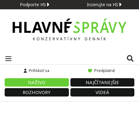
Podporte HS
Inzerujte na HS
Prihlásiť sa
Predplatné
NAŽIVO
NAJČÍTANEJŠIE
ROZHOVORY
VIDEÁ