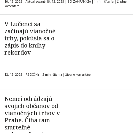
16. 12. 2025
|
Aktualizované 16. 12. 2025
|
ZO ZAHRANIČIA
|
1 min. čítania
|
Žiadne
komentáre
V Lučenci sa
začínajú vianočné
trhy, pokúsia sa o
zápis do knihy
rekordov
12. 12. 2025
|
REGIÓNY
|
2 min. čítania
|
Žiadne komentáre
Nemci odrádzajú
svojich občanov od
vianočných trhov v
Prahe. Číha tam
smrteľné