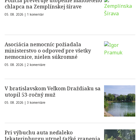
Polícia preveruje utopenie maloletého
chlapca na Zemplínskej šírave
05. 08. 2026 |
1 komentár
Asociácia nemocníc požiadala
ministerstvo o odpoveď pre všetky
nemocnice, nielen súkromné
05. 08. 2026 |
2 komentáre
V bratislavskom Veľkom Draždiaku sa
utopil 53-ročný muž
05. 08. 2026 |
3 komentáre
Pri výbuchu auta neďaleko
Jekaterinburgu utrpel ťažké zranenia