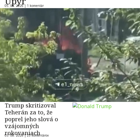
Upyr
05. 08. 2026 |
1 komentár
Trump skritizoval
Teherán za to, že
poprel jeho slová o
vzájomných
rokovaniach
03. 08. 2026 |
23 komentárov