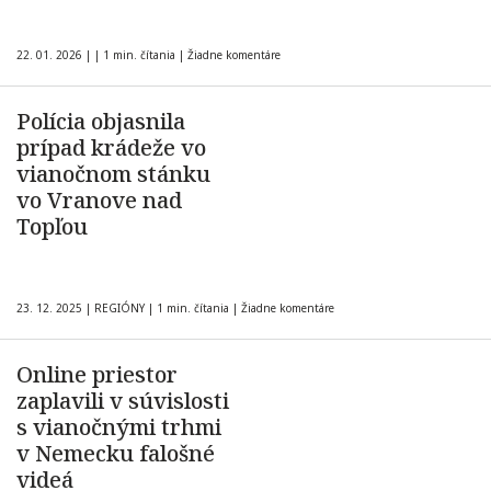
22. 01. 2026
|
|
1 min. čítania
|
Žiadne komentáre
Polícia objasnila
prípad krádeže vo
vianočnom stánku
vo Vranove nad
Topľou
23. 12. 2025
|
REGIÓNY
|
1 min. čítania
|
Žiadne komentáre
Online priestor
zaplavili v súvislosti
s vianočnými trhmi
v Nemecku falošné
videá