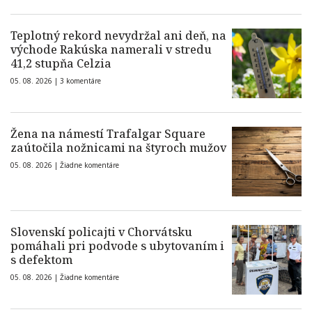
Teplotný rekord nevydržal ani deň, na
východe Rakúska namerali v stredu
41,2 stupňa Celzia
05. 08. 2026 |
3 komentáre
Žena na námestí Trafalgar Square
zaútočila nožnicami na štyroch mužov
05. 08. 2026 |
Žiadne komentáre
Slovenskí policajti v Chorvátsku
pomáhali pri podvode s ubytovaním i
s defektom
05. 08. 2026 |
Žiadne komentáre