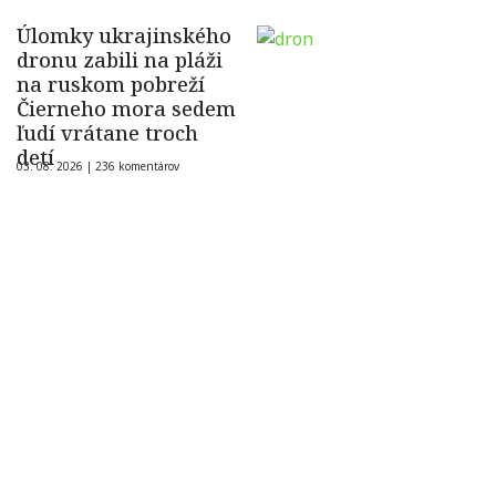
Úlomky ukrajinského
dronu zabili na pláži
na ruskom pobreží
Čierneho mora sedem
ľudí vrátane troch
detí
03. 08. 2026 |
236 komentárov