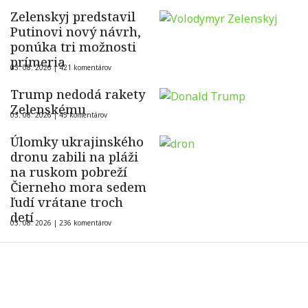
Zelenskyj predstavil
Putinovi nový návrh,
ponúka tri možnosti
prímeria
03. 08. 2026 |
421 komentárov
Trump nedodá rakety
Zelenskému
03. 08. 2026 |
45 komentárov
Úlomky ukrajinského
dronu zabili na pláži
na ruskom pobreží
Čierneho mora sedem
ľudí vrátane troch
detí
03. 08. 2026 |
236 komentárov