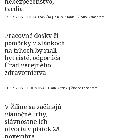
nebezpečenstvo,
tvrdia
07. 12. 2025
|
ZO ZAHRANIČIA
|
2 min. čítania
|
Žiadne komentáre
Pracovné dosky či
pomôcky v stánkoch
na trhoch by mali
byť čisté, odporúča
Úrad verejného
zdravotníctva
01. 12. 2025
|
Z DOMOVA
|
1 min. čítania
|
Žiadne komentáre
V Žiline sa začínajú
vianočné trhy,
slávnostne ich
otvoria v piatok 28.
novembra