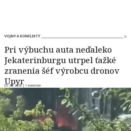
VOJNY A KONFLIKTY
Pri výbuchu auta neďaleko
Jekaterinburgu utrpel ťažké
zranenia šéf výrobcu dronov
Upyr
05. 08. 2026 |
1 komentár