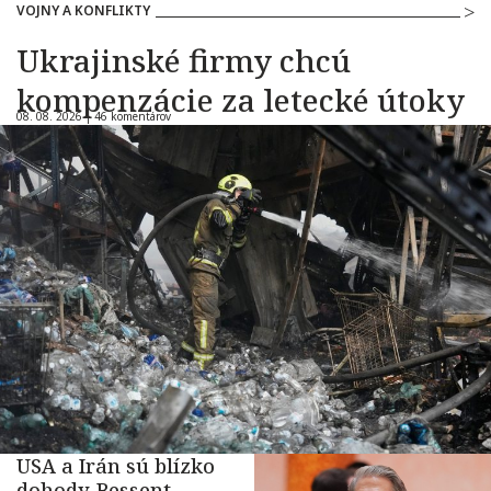
VOJNY A KONFLIKTY
Ukrajinské firmy chcú
kompenzácie za letecké útoky
08. 08. 2026 |
46 komentárov
USA a Irán sú blízko
dohody. Bessent