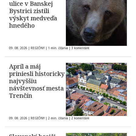
ulice v Banskej
Bystrici zistili
výskyt medveďa
hnedého
09. 08. 2026
|
REGIÓNY
|
1 min. čítania
|
3 komentáre
Apríl a máj
priniesli historicky
najvyššiu
návštevnosť mesta
Trenčín
09. 08. 2026
|
REGIÓNY
|
2 min. čítania
|
2 komentáre