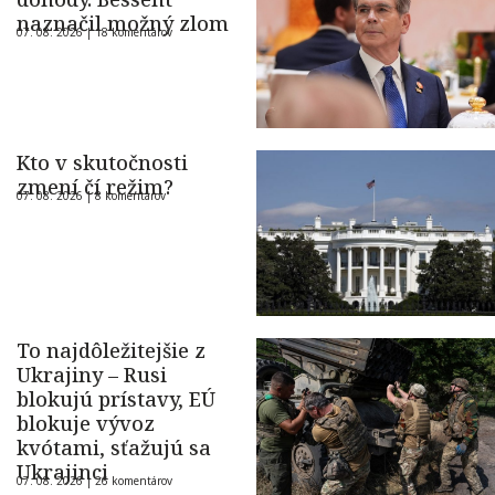
naznačil možný zlom
07. 08. 2026 |
18 komentárov
Kto v skutočnosti
zmení čí režim?
07. 08. 2026 |
8 komentárov
To najdôležitejšie z
Ukrajiny – Rusi
blokujú prístavy, EÚ
blokuje vývoz
kvótami, sťažujú sa
Ukrajinci
07. 08. 2026 |
26 komentárov