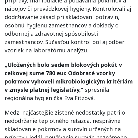
prípravy, manipulácie a podávania pokrmov a
nápojov či prevádzkovej hygieny. Kontrolovali aj
dodržiavanie zásad pri skladovaní potravín,
osobnú hygienu zamestnancov a doklady o
odbornej a zdravotnej spôsobilosti
zamestnancov. Súčasťou kontrol bol aj odber
vzoriek na laboratórnu analýzu.
„Uložených bolo sedem blokových pokút v
celkovej sume 780 eur. Odobraté vzorky
pokrmov vyhoveli mikrobiologickým kritériám
v zmysle platnej legislatívy,“
spresnila
regionálna hygienička Eva Fitzová.
Medzi najčastejšie zistené nedostatky patrilo
nedodržanie teplotného reťazca, nesprávne
skladovanie pokrmov a surovín určených na
prípravu jedál, používanie surovín neznámeho