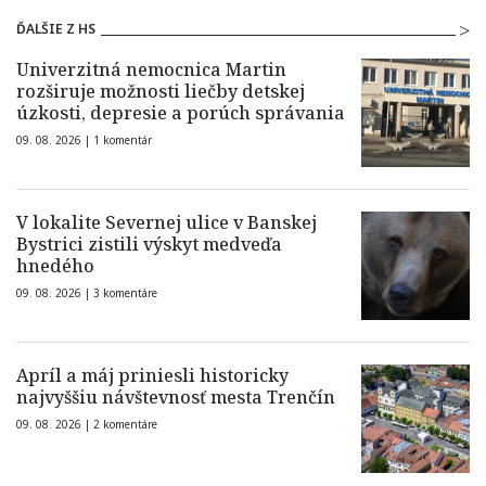
ĎALŠIE Z HS
Univerzitná nemocnica Martin
rozširuje možnosti liečby detskej
úzkosti, depresie a porúch správania
09. 08. 2026 |
1 komentár
V lokalite Severnej ulice v Banskej
Bystrici zistili výskyt medveďa
hnedého
09. 08. 2026 |
3 komentáre
Apríl a máj priniesli historicky
najvyššiu návštevnosť mesta Trenčín
09. 08. 2026 |
2 komentáre