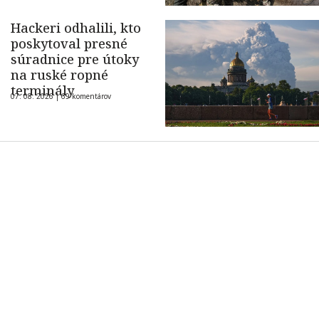
Hackeri odhalili, kto
poskytoval presné
súradnice pre útoky
na ruské ropné
terminály
07. 08. 2026 |
69 komentárov