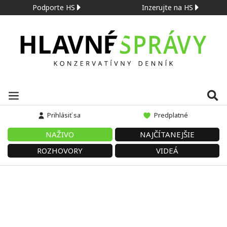
Podporte HS
Inzerujte na HS
Prihlásiť sa
Predplatné
NAŽIVO
NAJČÍTANEJŠIE
ROZHOVORY
VIDEÁ