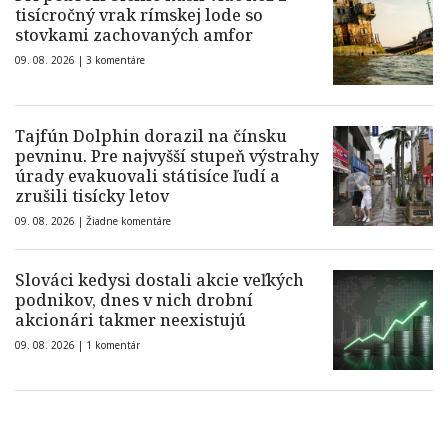
tisícročný vrak rímskej lode so
stovkami zachovaných amfor
09. 08. 2026 |
3 komentáre
Tajfún Dolphin dorazil na čínsku
pevninu. Pre najvyšší stupeň výstrahy
úrady evakuovali státisíce ľudí a
zrušili tisícky letov
09. 08. 2026 |
Žiadne komentáre
Slováci kedysi dostali akcie veľkých
podnikov, dnes v nich drobní
akcionári takmer neexistujú
09. 08. 2026 |
1 komentár