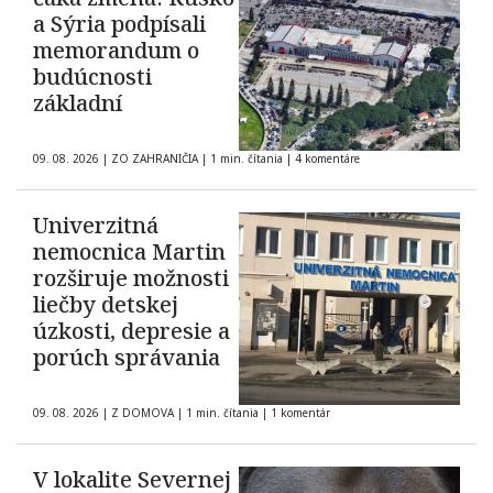
a Sýria podpísali
memorandum o
budúcnosti
základní
09. 08. 2026
|
ZO ZAHRANIČIA
|
1 min. čítania
|
4 komentáre
Univerzitná
nemocnica Martin
rozširuje možnosti
liečby detskej
úzkosti, depresie a
porúch správania
09. 08. 2026
|
Z DOMOVA
|
1 min. čítania
|
1 komentár
V lokalite Severnej