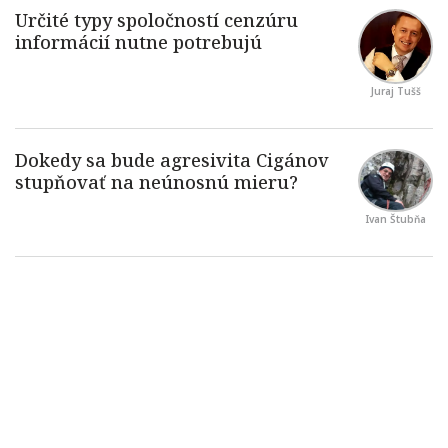
Juraj Tušš
Ivan Štubňa