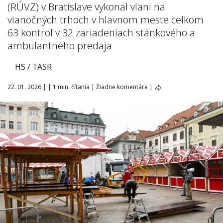
(RÚVZ) v Bratislave vykonal vlani na
vianočných trhoch v hlavnom meste celkom
63 kontrol v 32 zariadeniach stánkového a
ambulantného predaja
HS / TASR
22. 01. 2026
|
|
1 min. čítania
|
Žiadne komentáre
|