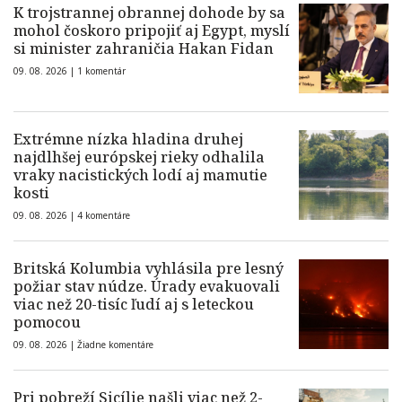
K trojstrannej obrannej dohode by sa
mohol čoskoro pripojiť aj Egypt, myslí
si minister zahraničia Hakan Fidan
09. 08. 2026 |
1 komentár
Extrémne nízka hladina druhej
najdlhšej európskej rieky odhalila
vraky nacistických lodí aj mamutie
kosti
09. 08. 2026 |
4 komentáre
Britská Kolumbia vyhlásila pre lesný
požiar stav núdze. Úrady evakuovali
viac než 20-tisíc ľudí aj s leteckou
pomocou
09. 08. 2026 |
Žiadne komentáre
Pri pobreží Sicílie našli viac než 2-