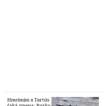
Hmeimim a Tartús
čaká zmena: Rusko