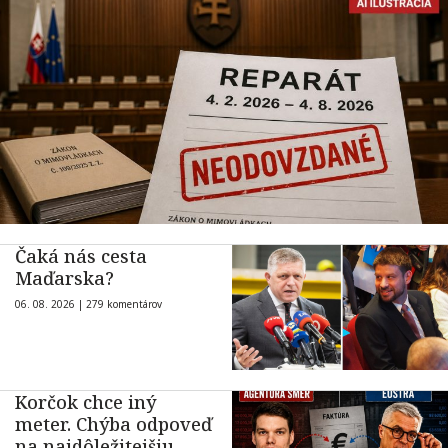
Čaká nás cesta
Maďarska?
06. 08. 2026 |
279 komentárov
Korčok chce iný
meter. Chýba odpoveď
na najdôležitejšiu