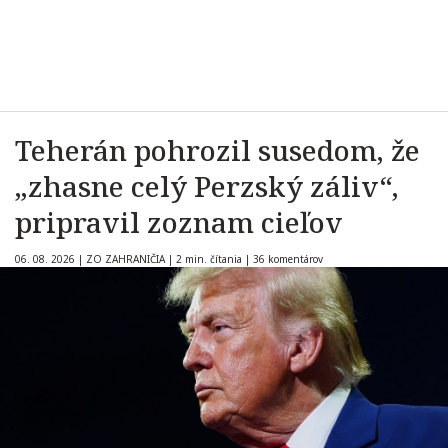
Teherán pohrozil susedom, že
„zhasne celý Perzský záliv“,
pripravil zoznam cieľov
06. 08. 2026
|
ZO ZAHRANIČIA
|
2 min. čítania
|
36 komentárov