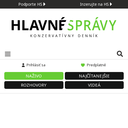
Podporte HS
Inzerujte na HS
Prihlásiť sa
Predplatné
NAŽIVO
NAJČÍTANEJŠIE
ROZHOVORY
VIDEÁ