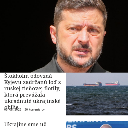
Štokholm odovzdá
Kyjevu zadržanú loď z
ruskej tieňovej flotily,
ktorá prevážala
ukradnuté ukrajinské
obilie
06. 08. 2026 |
30 komentárov
Ukrajine sme už