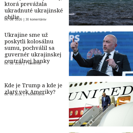
ktorá prevážala
ukradnuté ukrajinské
obilie
06. 08. 2026 |
30 komentárov
Ukrajine sme už
poskytli kolosálnu
sumu, pochválil sa
guvernér ukrajinskej
centrálnej banky
06. 08. 2026 |
1 komentár
Kde je Trump a kde je
zlatý vek Ameriky?
06. 08. 2026 |
5 komentárov