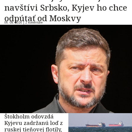
navštívi Srbsko, Kyjev ho chce
odpútať od Moskvy
06. 08. 2026 |
2 komentáre
Štokholm odovzdá
Kyjevu zadržanú loď z
ruskej tieňovej flotily,