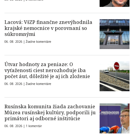
Lacová: VšZP finančne znevýhodnila
krajské nemocnice v porovnaní so
súkromnými
06. 08. 2026 |
Žiadne komentáre
Útvar hodnoty za peniaze: O
vyťaženosti ciest nerozhoduje iba
počet áut, dôležité je aj ich zloženie
06. 08. 2026 |
Žiadne komentáre
Rusínska komunita žiada zachovanie
Múzea rusínskej kultúry, podporili ju
primátori aj odborné inštitúcie
06. 08. 2026 |
1 komentár