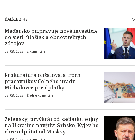
ĎALŠIE Z HS
Maďarsko pripravuje nové investície
do sietí, úložísk a obnoviteľných
zdrojov
06. 08. 2026 |
2 komentáre
Prokuratúra obžalovala troch
pracovníkov Colného úradu
Michalovce pre úplatky
06. 08. 2026 |
Žiadne komentáre
Zelenskyj prvýkrát od začiatku vojny
na Ukrajine navštívi Srbsko, Kyjev ho
chce odpútať od Moskvy
06. 08. 2026 |
2 komentáre