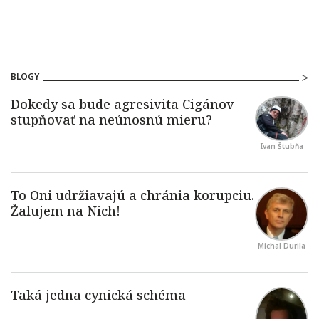
BLOGY
Ivan Štubňa
Michal Durila