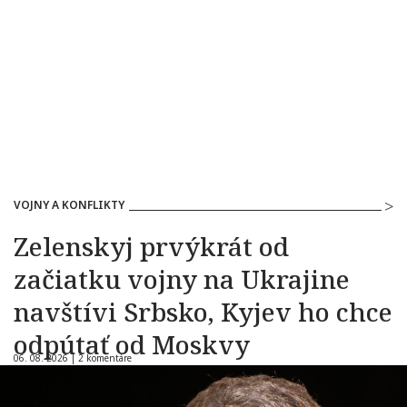
VOJNY A KONFLIKTY
Zelenskyj prvýkrát od
začiatku vojny na Ukrajine
navštívi Srbsko, Kyjev ho chce
odpútať od Moskvy
06. 08. 2026 |
2 komentáre