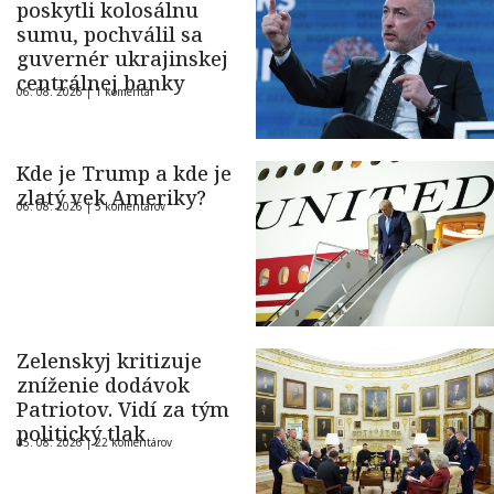
poskytli kolosálnu
sumu, pochválil sa
guvernér ukrajinskej
centrálnej banky
06. 08. 2026 |
1 komentár
Kde je Trump a kde je
zlatý vek Ameriky?
06. 08. 2026 |
5 komentárov
Zelenskyj kritizuje
zníženie dodávok
Patriotov. Vidí za tým
politický tlak
05. 08. 2026 |
22 komentárov