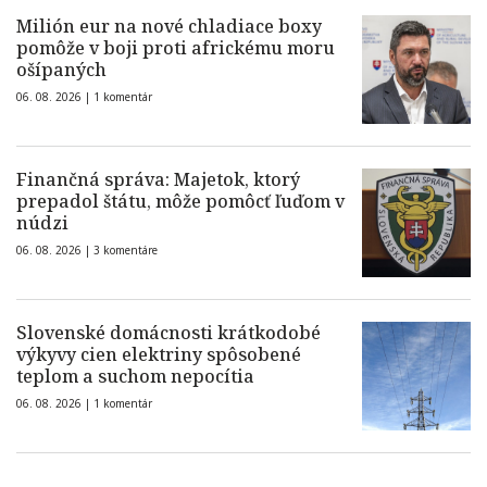
Milión eur na nové chladiace boxy
pomôže v boji proti africkému moru
ošípaných
06. 08. 2026 |
1 komentár
Finančná správa: Majetok, ktorý
prepadol štátu, môže pomôcť ľuďom v
núdzi
06. 08. 2026 |
3 komentáre
Slovenské domácnosti krátkodobé
výkyvy cien elektriny spôsobené
teplom a suchom nepocítia
06. 08. 2026 |
1 komentár