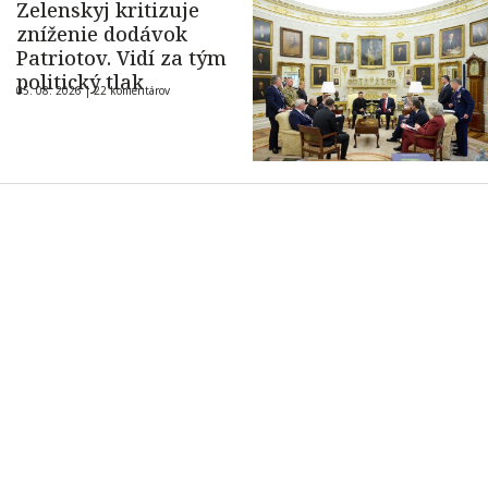
Zelenskyj kritizuje
zníženie dodávok
Patriotov. Vidí za tým
politický tlak
05. 08. 2026 |
22 komentárov