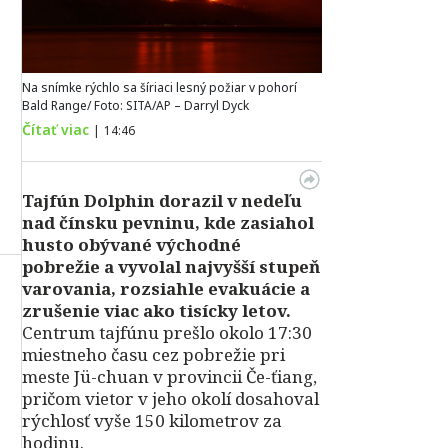
Na snímke rýchlo sa šíriaci lesný požiar v pohorí
Bald Range/ Foto: SITA/AP – Darryl Dyck
Čítať viac
|
14:46
Tajfún Dolphin dorazil v nedeľu
nad čínsku pevninu, kde zasiahol
husto obývané východné
pobrežie a vyvolal najvyšší stupeň
varovania, rozsiahle evakuácie a
zrušenie viac ako tisícky letov.
Centrum tajfúnu prešlo okolo 17:30
miestneho času cez pobrežie pri
meste Jü-chuan v provincii Če-ťiang,
pričom vietor v jeho okolí dosahoval
rýchlosť vyše 150 kilometrov za
hodinu.