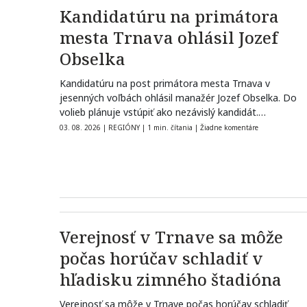
Kandidatúru na primátora
mesta Trnava ohlásil Jozef
Obselka
Kandidatúru na post primátora mesta Trnava v
jesenných voľbách ohlásil manažér Jozef Obselka. Do
volieb plánuje vstúpiť ako nezávislý kandidát.…
03. 08. 2026
|
REGIÓNY
|
1 min. čítania
|
Žiadne komentáre
Verejnosť v Trnave sa môže
počas horúčav schladiť v
hľadisku zimného štadióna
Verejnosť sa môže v Trnave počas horúčav schladiť