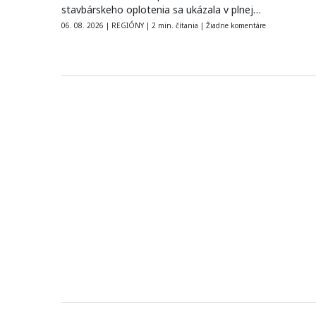
stavbárskeho oplotenia sa ukázala v plnej…
06. 08. 2026
|
REGIÓNY
|
2 min. čítania
|
Žiadne komentáre