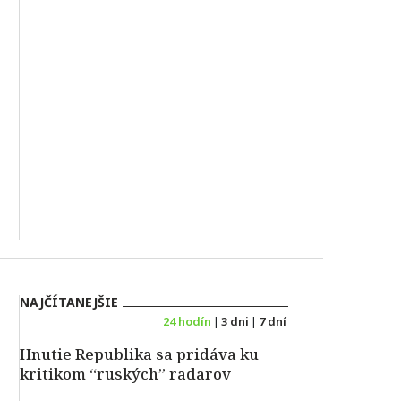
NAJČÍTANEJŠIE
24 hodín
|
3 dni
|
7 dní