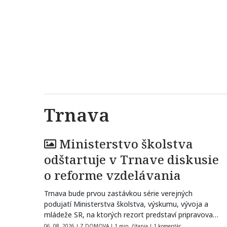
Trnava
Ministerstvo školstva
odštartuje v Trnave diskusie
o reforme vzdelávania
Trnava bude prvou zastávkou série verejných
podujatí Ministerstva školstva, výskumu, vývoja a
mládeže SR, na ktorých rezort predstaví pripravované
zmeny…
06. 08. 2026
|
Z DOMOVA
|
1 min. čítania
|
1 komentár