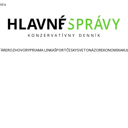
íra
TÁRE
ROZHOVORY
PRIAMA LINKA
ŠPORT
ČESKY
SVETONÁZOR
EKONOMIKA
KU