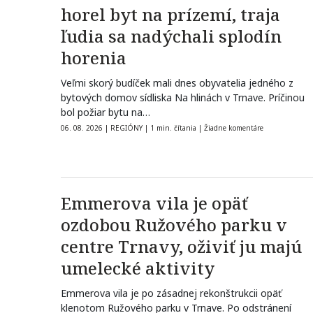
horel byt na prízemí, traja
ľudia sa nadýchali splodín
horenia
Veľmi skorý budíček mali dnes obyvatelia jedného z
bytových domov sídliska Na hlinách v Trnave. Príčinou
bol požiar bytu na…
06. 08. 2026
|
REGIÓNY
|
1 min. čítania
|
Žiadne komentáre
Emmerova vila je opäť
ozdobou Ružového parku v
centre Trnavy, oživiť ju majú
umelecké aktivity
Emmerova vila je po zásadnej rekonštrukcii opäť
klenotom Ružového parku v Trnave. Po odstránení