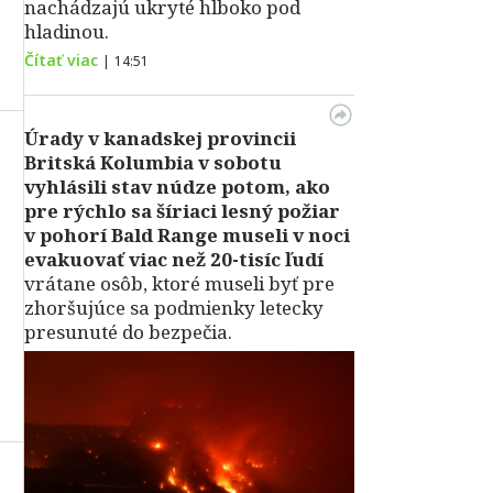
nachádzajú ukryté hlboko pod
hladinou.
Čítať viac
|
14:51
Úrady v kanadskej provincii
Britská Kolumbia v sobotu
vyhlásili stav núdze potom, ako
pre rýchlo sa šíriaci lesný požiar
v pohorí Bald Range museli v noci
evakuovať viac než 20-tisíc ľudí
vrátane osôb, ktoré museli byť pre
zhoršujúce sa podmienky letecky
presunuté do bezpečia.