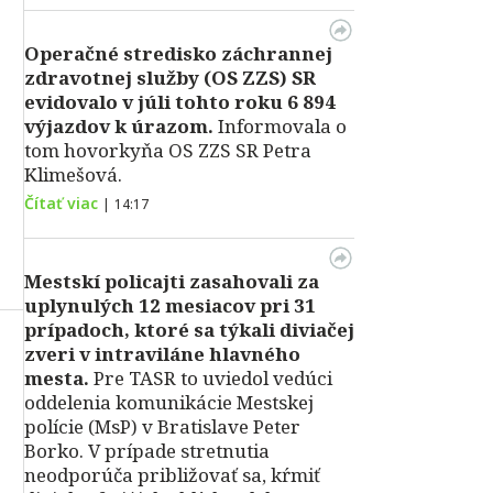
Operačné stredisko záchrannej
zdravotnej služby (OS ZZS) SR
evidovalo v júli tohto roku 6 894
výjazdov k úrazom.
Informovala o
tom hovorkyňa OS ZZS SR Petra
Klimešová.
Čítať viac
|
14:17
Mestskí policajti zasahovali za
uplynulých 12 mesiacov pri 31
prípadoch, ktoré sa týkali diviačej
zveri v intraviláne hlavného
mesta.
Pre TASR to uviedol vedúci
oddelenia komunikácie Mestskej
polície (MsP) v Bratislave Peter
Borko. V prípade stretnutia
neodporúča približovať sa, kŕmiť