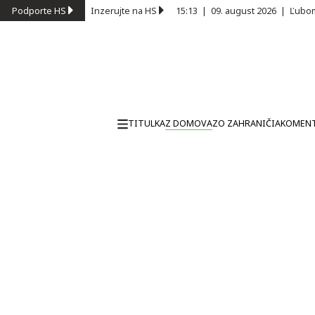
Podporte HS
Inzerujte na HS
15:13
|
09. august 2026
|
Ľubom
TITULKA
Z DOMOVA
ZO ZAHRANIČIA
KOMEN