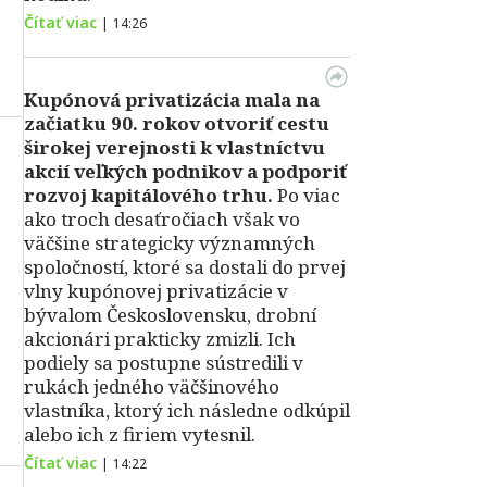
Čítať viac
|
14:26
Kupónová privatizácia mala na
začiatku 90. rokov otvoriť cestu
širokej verejnosti k vlastníctvu
akcií veľkých podnikov a podporiť
rozvoj kapitálového trhu.
Po viac
ako troch desaťročiach však vo
väčšine strategicky významných
spoločností, ktoré sa dostali do prvej
vlny kupónovej privatizácie v
bývalom Československu, drobní
akcionári prakticky zmizli. Ich
podiely sa postupne sústredili v
rukách jedného väčšinového
vlastníka, ktorý ich následne odkúpil
alebo ich z firiem vytesnil.
Čítať viac
|
14:22