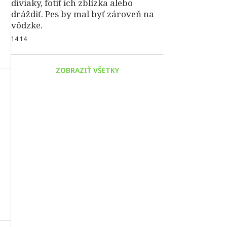
diviaky, fotiť ich zblízka alebo
dráždiť. Pes by mal byť zároveň na
vôdzke.
14:14
ZOBRAZIŤ VŠETKY