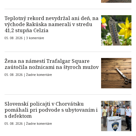
Teplotný rekord nevydržal ani deň, na
východe Rakúska namerali v stredu
41,2 stupňa Celzia
05. 08. 2026 |
3 komentáre
Žena na námestí Trafalgar Square
zaútočila nožnicami na štyroch mužov
05. 08. 2026 |
Žiadne komentáre
Slovenskí policajti v Chorvátsku
pomáhali pri podvode s ubytovaním i
s defektom
05. 08. 2026 |
Žiadne komentáre