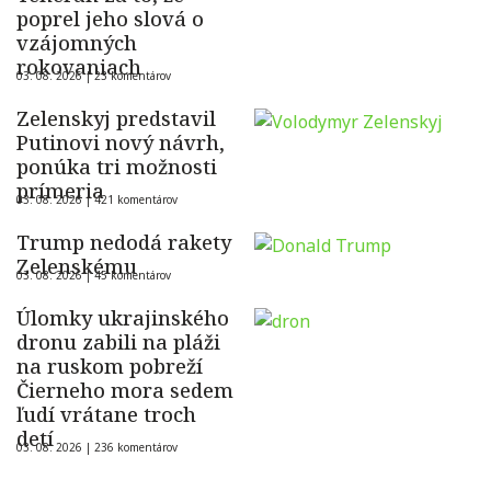
poprel jeho slová o
vzájomných
rokovaniach
03. 08. 2026 |
23 komentárov
Zelenskyj predstavil
Putinovi nový návrh,
ponúka tri možnosti
prímeria
03. 08. 2026 |
421 komentárov
Trump nedodá rakety
Zelenskému
03. 08. 2026 |
45 komentárov
Úlomky ukrajinského
dronu zabili na pláži
na ruskom pobreží
Čierneho mora sedem
ľudí vrátane troch
detí
03. 08. 2026 |
236 komentárov