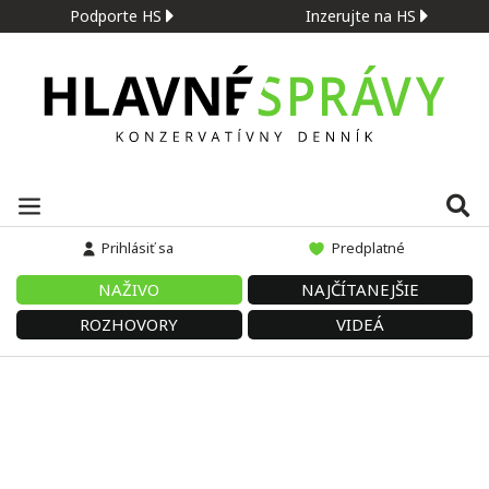
Podporte HS
Inzerujte na HS
Prihlásiť sa
Predplatné
NAŽIVO
NAJČÍTANEJŠIE
ROZHOVORY
VIDEÁ