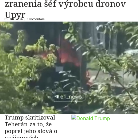
zranenia šéf výrobcu dronov
Upyr
05. 08. 2026 |
3 komentáre
Trump skritizoval
Teherán za to, že
poprel jeho slová o
vzájomných