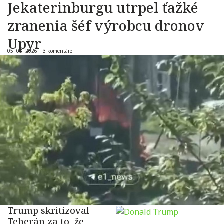
Jekaterinburgu utrpel ťažké
zranenia šéf výrobcu dronov
Upyr
05. 08. 2026 |
3 komentáre
Trump skritizoval
Teherán za to, že