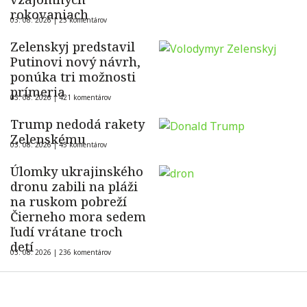
rokovaniach
03. 08. 2026 |
23 komentárov
Zelenskyj predstavil
Putinovi nový návrh,
ponúka tri možnosti
prímeria
03. 08. 2026 |
421 komentárov
Trump nedodá rakety
Zelenskému
03. 08. 2026 |
45 komentárov
Úlomky ukrajinského
dronu zabili na pláži
na ruskom pobreží
Čierneho mora sedem
ľudí vrátane troch
detí
03. 08. 2026 |
236 komentárov