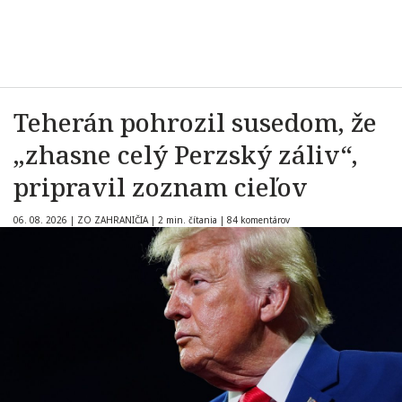
Teherán pohrozil susedom, že
„zhasne celý Perzský záliv“,
pripravil zoznam cieľov
06. 08. 2026
|
ZO ZAHRANIČIA
|
2 min. čítania
|
84 komentárov