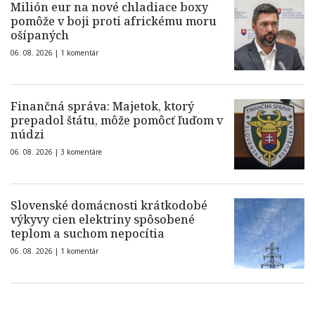
Milión eur na nové chladiace boxy
pomôže v boji proti africkému moru
ošípaných
06. 08. 2026 |
1 komentár
Finančná správa: Majetok, ktorý
prepadol štátu, môže pomôcť ľuďom v
núdzi
06. 08. 2026 |
3 komentáre
Slovenské domácnosti krátkodobé
výkyvy cien elektriny spôsobené
teplom a suchom nepocítia
06. 08. 2026 |
1 komentár