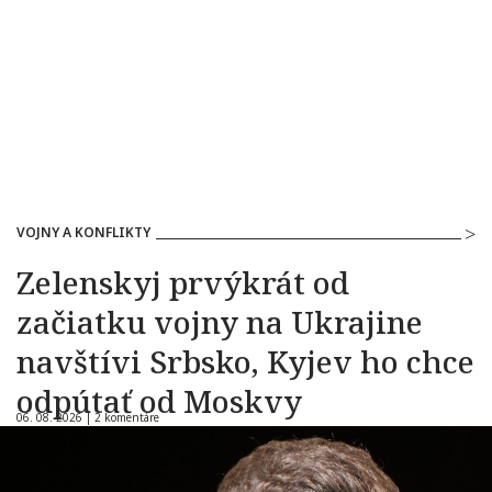
VOJNY A KONFLIKTY
Zelenskyj prvýkrát od
začiatku vojny na Ukrajine
navštívi Srbsko, Kyjev ho chce
odpútať od Moskvy
06. 08. 2026 |
2 komentáre