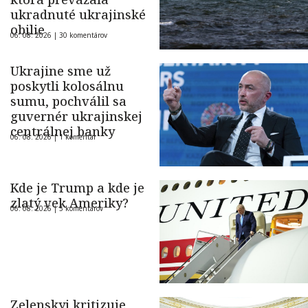
ukradnuté ukrajinské
obilie
06. 08. 2026 |
30 komentárov
Ukrajine sme už
poskytli kolosálnu
sumu, pochválil sa
guvernér ukrajinskej
centrálnej banky
06. 08. 2026 |
1 komentár
Kde je Trump a kde je
zlatý vek Ameriky?
06. 08. 2026 |
5 komentárov
Zelenskyj kritizuje