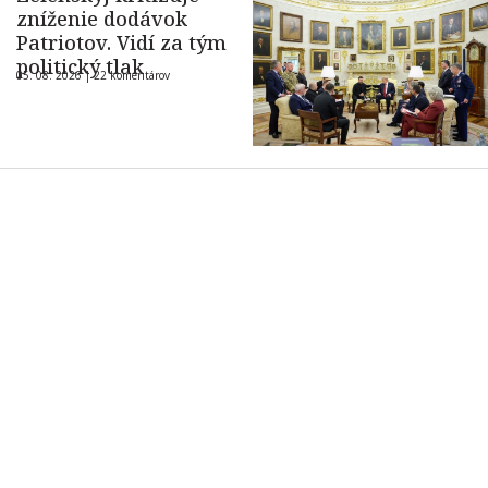
zníženie dodávok
Patriotov. Vidí za tým
politický tlak
05. 08. 2026 |
22 komentárov