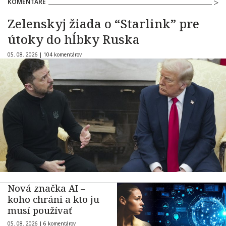
KOMENTÁRE
Zelenskyj žiada o “Starlink” pre
útoky do hĺbky Ruska
05. 08. 2026 |
104 komentárov
Nová značka AI –
koho chráni a kto ju
musí používať
05. 08. 2026 |
6 komentárov