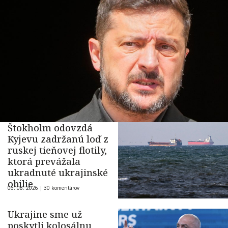
Štokholm odovzdá
Kyjevu zadržanú loď z
ruskej tieňovej flotily,
ktorá prevážala
ukradnuté ukrajinské
obilie
06. 08. 2026 |
30 komentárov
Ukrajine sme už
poskytli kolosálnu