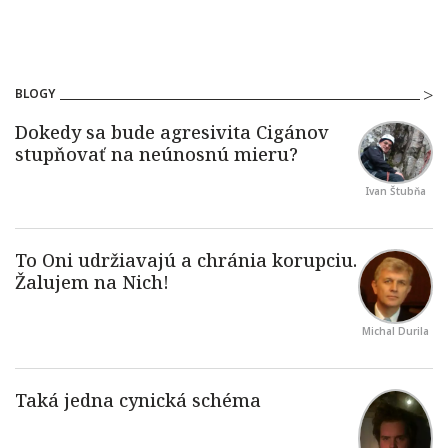
BLOGY
Ivan Štubňa
Michal Durila