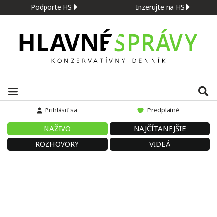
Podporte HS
Inzerujte na HS
Prihlásiť sa
Predplatné
NAŽIVO
NAJČÍTANEJŠIE
ROZHOVORY
VIDEÁ