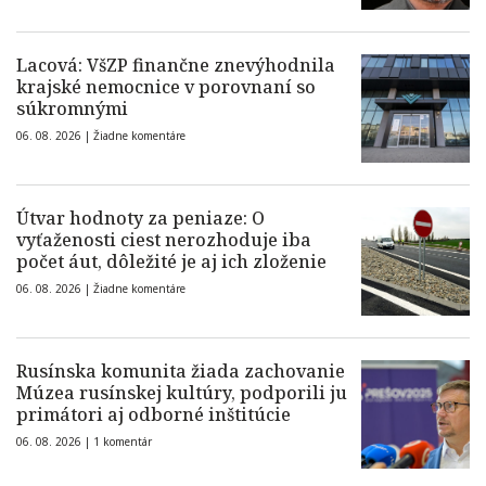
Lacová: VšZP finančne znevýhodnila
krajské nemocnice v porovnaní so
súkromnými
06. 08. 2026 |
Žiadne komentáre
Útvar hodnoty za peniaze: O
vyťaženosti ciest nerozhoduje iba
počet áut, dôležité je aj ich zloženie
06. 08. 2026 |
Žiadne komentáre
Rusínska komunita žiada zachovanie
Múzea rusínskej kultúry, podporili ju
primátori aj odborné inštitúcie
06. 08. 2026 |
1 komentár