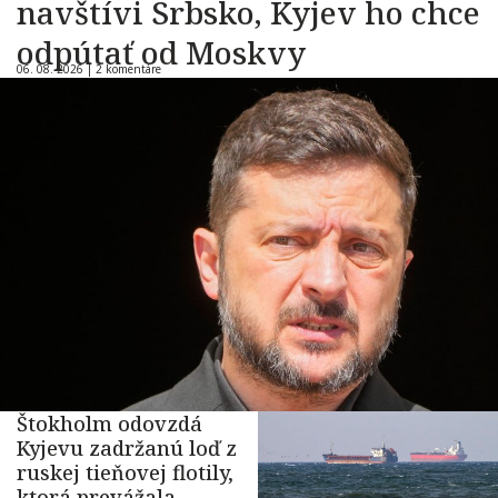
navštívi Srbsko, Kyjev ho chce
odpútať od Moskvy
06. 08. 2026 |
2 komentáre
Štokholm odovzdá
Kyjevu zadržanú loď z
ruskej tieňovej flotily,
ktorá prevážala