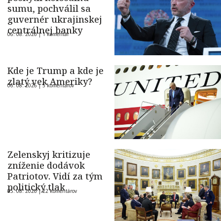
sumu, pochválil sa
guvernér ukrajinskej
centrálnej banky
06. 08. 2026 |
1 komentár
Kde je Trump a kde je
zlatý vek Ameriky?
06. 08. 2026 |
5 komentárov
Zelenskyj kritizuje
zníženie dodávok
Patriotov. Vidí za tým
politický tlak
05. 08. 2026 |
22 komentárov