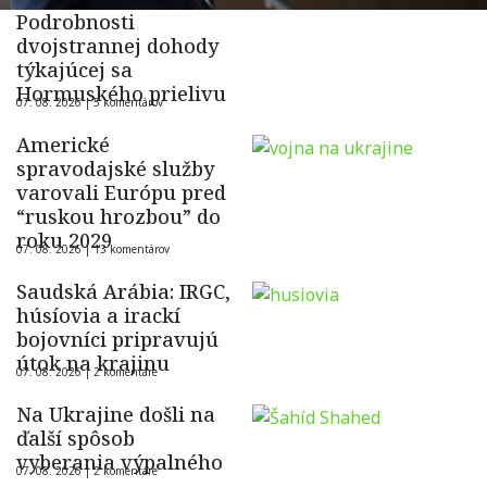
Podrobnosti
dvojstrannej dohody
týkajúcej sa
Hormuského prielivu
07. 08. 2026 |
5 komentárov
Americké
spravodajské služby
varovali Európu pred
“ruskou hrozbou” do
roku 2029
07. 08. 2026 |
13 komentárov
Saudská Arábia: IRGC,
húsíovia a irackí
bojovníci pripravujú
útok na krajinu
07. 08. 2026 |
2 komentáre
Na Ukrajine došli na
ďalší spôsob
vyberania výpalného
07. 08. 2026 |
2 komentáre