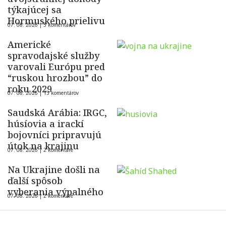
týkajúcej sa
Hormuského prielivu
07. 08. 2026 |
5 komentárov
Americké
spravodajské služby
varovali Európu pred
“ruskou hrozbou” do
roku 2029
07. 08. 2026 |
13 komentárov
Saudská Arábia: IRGC,
húsíovia a irackí
bojovníci pripravujú
útok na krajinu
07. 08. 2026 |
2 komentáre
Na Ukrajine došli na
ďalší spôsob
vyberania výpalného
07. 08. 2026 |
2 komentáre