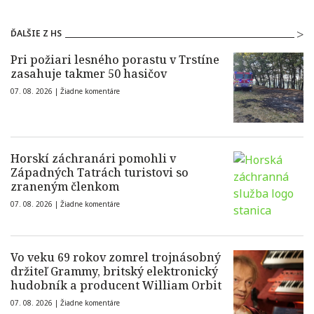
ĎALŠIE Z HS
Pri požiari lesného porastu v Trstíne
zasahuje takmer 50 hasičov
07. 08. 2026 |
Žiadne komentáre
Horskí záchranári pomohli v
Západných Tatrách turistovi so
zraneným členkom
07. 08. 2026 |
Žiadne komentáre
Vo veku 69 rokov zomrel trojnásobný
držiteľ Grammy, britský elektronický
hudobník a producent William Orbit
07. 08. 2026 |
Žiadne komentáre