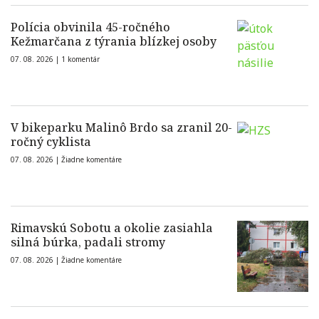
Polícia obvinila 45-ročného
Kežmarčana z týrania blízkej osoby
07. 08. 2026 |
1 komentár
V bikeparku Malinô Brdo sa zranil 20-
ročný cyklista
07. 08. 2026 |
Žiadne komentáre
Rimavskú Sobotu a okolie zasiahla
silná búrka, padali stromy
07. 08. 2026 |
Žiadne komentáre