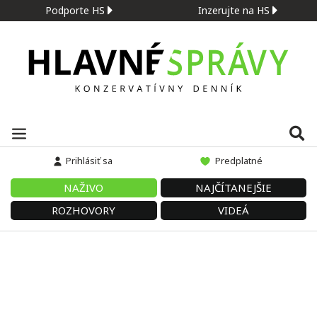
Podporte HS
Inzerujte na HS
Prihlásiť sa
Predplatné
NAŽIVO
NAJČÍTANEJŠIE
ROZHOVORY
VIDEÁ