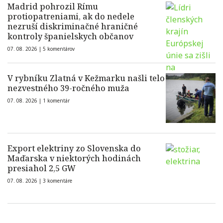
Madrid pohrozil Rímu
protiopatreniami, ak do nedele
nezruší diskriminačné hraničné
kontroly španielskych občanov
07. 08. 2026 |
5 komentárov
V rybníku Zlatná v Kežmarku našli telo
nezvestného 39-ročného muža
07. 08. 2026 |
1 komentár
Export elektriny zo Slovenska do
Maďarska v niektorých hodinách
presiahol 2,5 GW
07. 08. 2026 |
3 komentáre