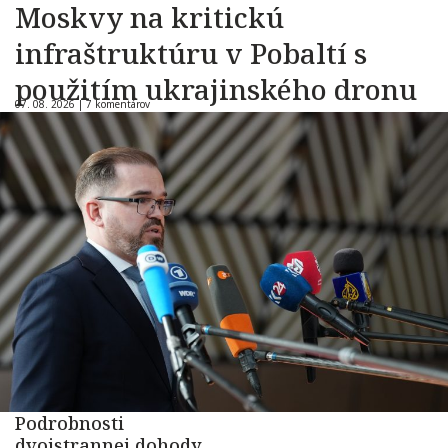
Moskvy na kritickú
infraštruktúru v Pobaltí s
použitím ukrajinského dronu
07. 08. 2026 |
7 komentárov
Podrobnosti
dvojstrannej dohody