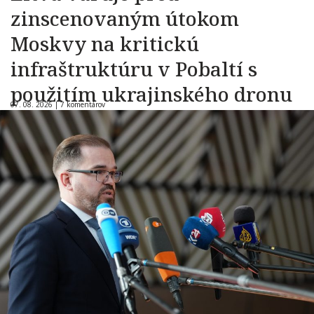
zinscenovaným útokom
Moskvy na kritickú
infraštruktúru v Pobaltí s
použitím ukrajinského dronu
07. 08. 2026 |
7 komentárov