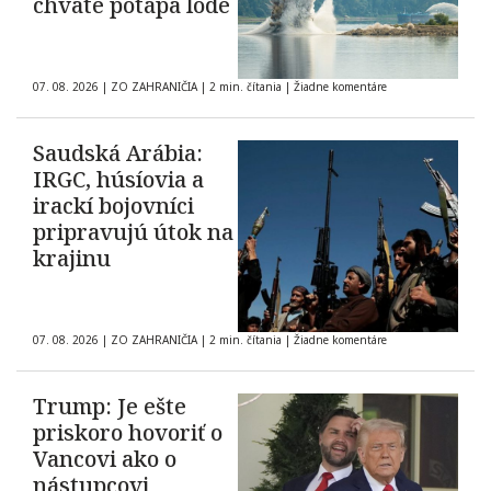
chvate potápa lode
07. 08. 2026
|
ZO ZAHRANIČIA
|
2 min. čítania
|
Žiadne komentáre
Saudská Arábia:
IRGC, húsíovia a
irackí bojovníci
pripravujú útok na
krajinu
07. 08. 2026
|
ZO ZAHRANIČIA
|
2 min. čítania
|
Žiadne komentáre
Trump: Je ešte
priskoro hovoriť o
Vancovi ako o
nástupcovi