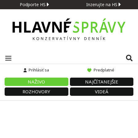
Podporte HS
Inzerujte na HS
Prihlásiť sa
Predplatné
NAŽIVO
NAJČÍTANEJŠIE
ROZHOVORY
VIDEÁ