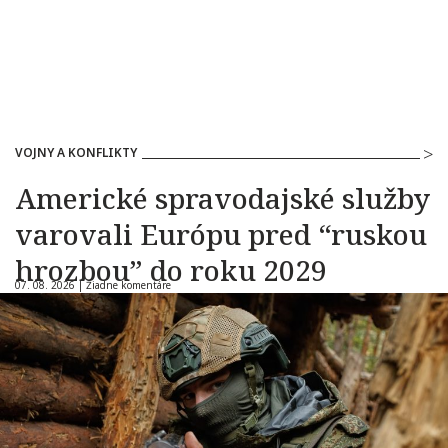
VOJNY A KONFLIKTY
Americké spravodajské služby
varovali Európu pred “ruskou
hrozbou” do roku 2029
07. 08. 2026 |
Žiadne komentáre