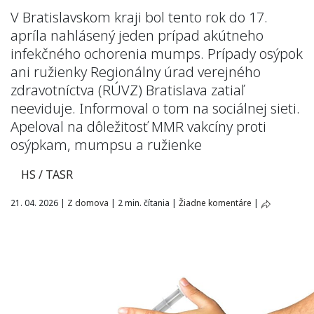
V Bratislavskom kraji bol tento rok do 17.
apríla nahlásený jeden prípad akútneho
infekčného ochorenia mumps. Prípady osýpok
ani ružienky Regionálny úrad verejného
zdravotníctva (RÚVZ) Bratislava zatiaľ
neeviduje. Informoval o tom na sociálnej sieti.
Apeloval na dôležitosť MMR vakcíny proti
osýpkam, mumpsu a ružienke
HS / TASR
21. 04. 2026
|
Z domova
|
2 min. čítania
|
Žiadne komentáre
|