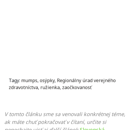
Tagy:
mumps
,
osýpky
,
Regionálny úrad verejného
zdravotníctva
,
ružienka
,
zaočkovanosť
V tomto článku sme sa venovali konkrétnej téme,
ak máte chuť pokračovať v čítaní, určite si
nenechajte ujsť aj ďalší článok
Slovenská