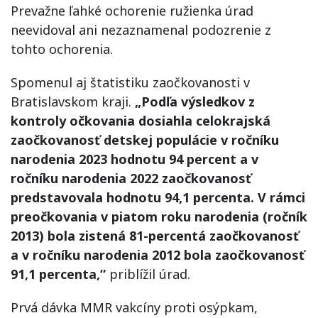
Prevažne ľahké ochorenie ružienka úrad
neevidoval ani nezaznamenal podozrenie z
tohto ochorenia.
Spomenul aj štatistiku zaočkovanosti v
Bratislavskom kraji.
„Podľa výsledkov z
kontroly očkovania dosiahla celokrajská
zaočkovanosť detskej populácie v ročníku
narodenia 2023 hodnotu 94 percent a v
ročníku narodenia 2022 zaočkovanosť
predstavovala hodnotu 94,1 percenta. V rámci
preočkovania v piatom roku narodenia (ročník
2013) bola zistená 81-percentá zaočkovanosť
a v ročníku narodenia 2012 bola zaočkovanosť
91,1 percenta,“
priblížil úrad.
Prvá dávka MMR vakcíny proti osýpkam,