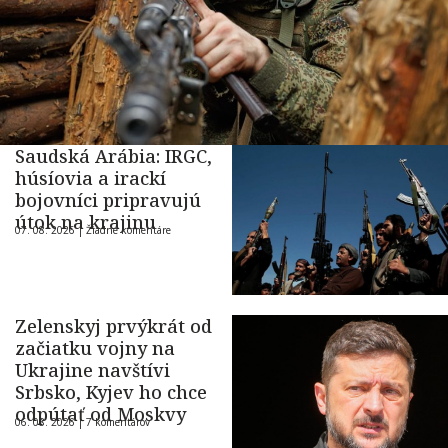
Saudská Arábia: IRGC,
húsíovia a irackí
bojovníci pripravujú
útok na krajinu
07. 08. 2026 |
Žiadne komentáre
Zelenskyj prvýkrát od
začiatku vojny na
Ukrajine navštívi
Srbsko, Kyjev ho chce
odpútať od Moskvy
06. 08. 2026 |
7 komentárov