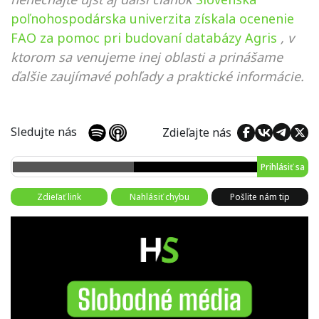
poľnohospodárska univerzita získala ocenenie
FAO za pomoc pri budovaní databázy Agris
, v
ktorom sa venujeme inej oblasti a prinášame
ďalšie zaujímavé pohľady a praktické informácie.
Sledujte nás
Zdieľajte nás
Prihlásiť sa
Zdieľať link
Nahlásiť chybu
Pošlite nám tip