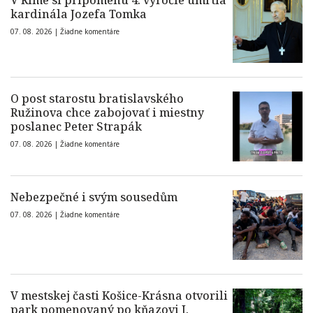
V Ríme si pripomenú 4. výročie úmrtia
kardinála Jozefa Tomka
07. 08. 2026 |
Žiadne komentáre
O post starostu bratislavského
Ružinova chce zabojovať i miestny
poslanec Peter Strapák
07. 08. 2026 |
Žiadne komentáre
Nebezpečné i svým sousedům
07. 08. 2026 |
Žiadne komentáre
V mestskej časti Košice-Krásna otvorili
park pomenovaný po kňazovi J.