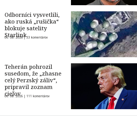
Odborníci vysvetlili,
ako ruská „rušička“
blokuje satelity
Starlink
06. 08. 2026 |
33 komentárov
Teherán pohrozil
susedom, že „zhasne
celý Perzský záliv“,
pripravil zoznam
cieľov
06. 08. 2026 |
111 komentárov