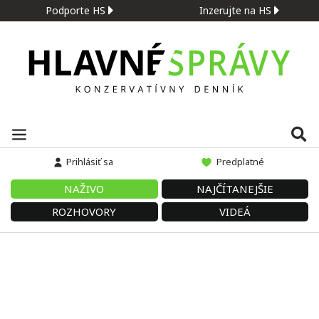
Podporte HS
Inzerujte na HS
Prihlásiť sa
Predplatné
NAŽIVO
NAJČÍTANEJŠIE
ROZHOVORY
VIDEÁ