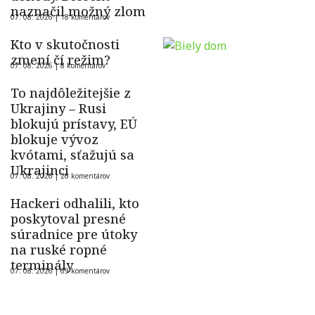
naznačil možný zlom
07. 08. 2026 |
18 komentárov
Kto v skutočnosti
zmení čí režim?
07. 08. 2026 |
8 komentárov
To najdôležitejšie z
Ukrajiny – Rusi
blokujú prístavy, EÚ
blokuje vývoz
kvótami, sťažujú sa
Ukrajinci
07. 08. 2026 |
26 komentárov
Hackeri odhalili, kto
poskytoval presné
súradnice pre útoky
na ruské ropné
terminály
07. 08. 2026 |
69 komentárov