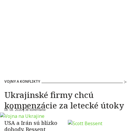
VOJNY A KONFLIKTY
Ukrajinské firmy chcú
kompenzácie za letecké útoky
08. 08. 2026 |
38 komentárov
USA a Irán sú blízko
dohody. Bessent