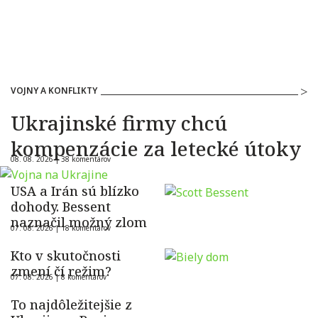
VOJNY A KONFLIKTY
Ukrajinské firmy chcú
kompenzácie za letecké útoky
08. 08. 2026 |
38 komentárov
USA a Irán sú blízko
dohody. Bessent
naznačil možný zlom
07. 08. 2026 |
18 komentárov
Kto v skutočnosti
zmení čí režim?
07. 08. 2026 |
8 komentárov
To najdôležitejšie z