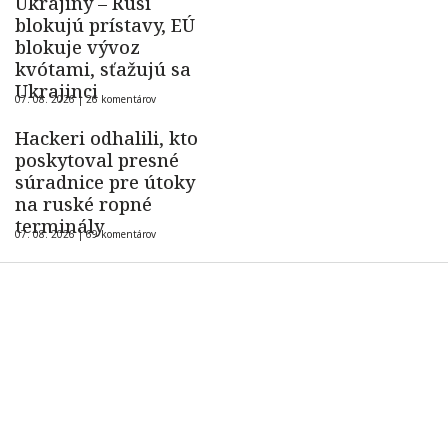
Ukrajiny – Rusi
blokujú prístavy, EÚ
blokuje vývoz
kvótami, sťažujú sa
Ukrajinci
07. 08. 2026 |
26 komentárov
Hackeri odhalili, kto
poskytoval presné
súradnice pre útoky
na ruské ropné
terminály
07. 08. 2026 |
69 komentárov