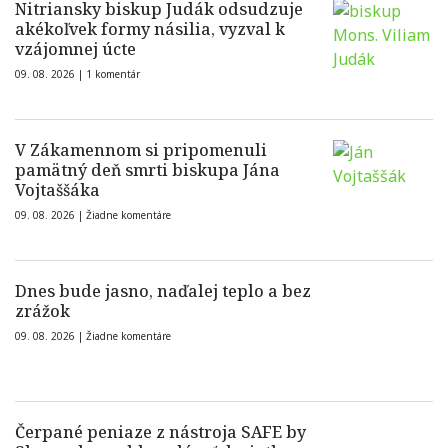
Nitriansky biskup Judák odsudzuje
akékoľvek formy násilia, vyzval k
vzájomnej úcte
09. 08. 2026 |
1 komentár
V Zákamennom si pripomenuli
pamätný deň smrti biskupa Jána
Vojtaššáka
09. 08. 2026 |
Žiadne komentáre
Dnes bude jasno, naďalej teplo a bez
zrážok
09. 08. 2026 |
Žiadne komentáre
Čerpané peniaze z nástroja SAFE by