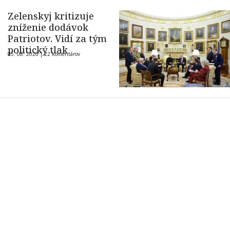
Zelenskyj kritizuje
zníženie dodávok
Patriotov. Vidí za tým
politický tlak
05. 08. 2026 |
22 komentárov