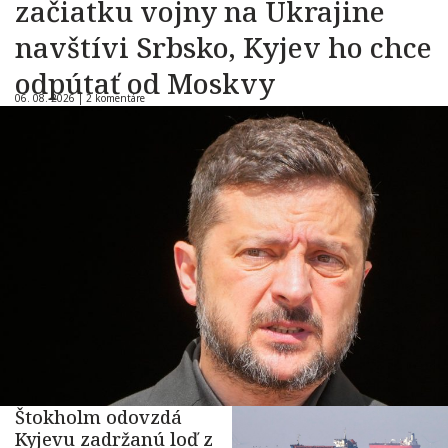
začiatku vojny na Ukrajine
navštívi Srbsko, Kyjev ho chce
odpútať od Moskvy
06. 08. 2026 |
2 komentáre
Štokholm odovzdá
Kyjevu zadržanú loď z