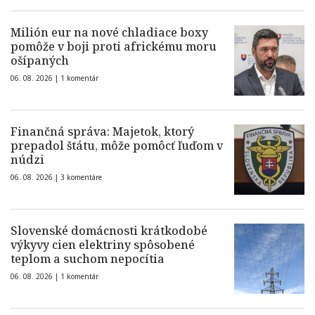
Milión eur na nové chladiace boxy
pomôže v boji proti africkému moru
ošípaných
06. 08. 2026 |
1 komentár
Finančná správa: Majetok, ktorý
prepadol štátu, môže pomôcť ľuďom v
núdzi
06. 08. 2026 |
3 komentáre
Slovenské domácnosti krátkodobé
výkyvy cien elektriny spôsobené
teplom a suchom nepocítia
06. 08. 2026 |
1 komentár