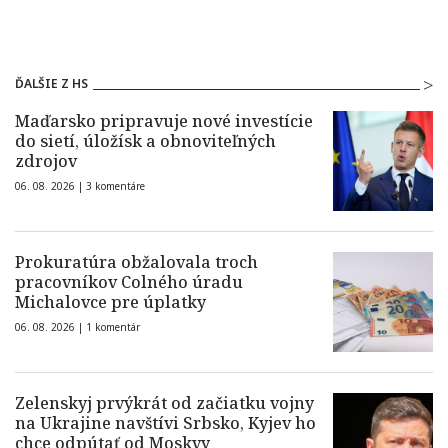
ĎALŠIE Z HS
Maďarsko pripravuje nové investície
do sietí, úložísk a obnoviteľných
zdrojov
06. 08. 2026 |
3 komentáre
Prokuratúra obžalovala troch
pracovníkov Colného úradu
Michalovce pre úplatky
06. 08. 2026 |
1 komentár
Zelenskyj prvýkrát od začiatku vojny
na Ukrajine navštívi Srbsko, Kyjev ho
chce odpútať od Moskvy