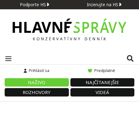
Podporte HS
Inzerujte na HS
Prihlásiť sa
Predplatné
NAŽIVO
NAJČÍTANEJŠIE
ROZHOVORY
VIDEÁ