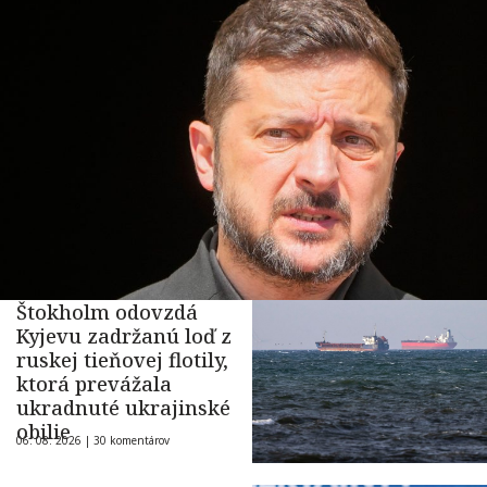
Štokholm odovzdá
Kyjevu zadržanú loď z
ruskej tieňovej flotily,
ktorá prevážala
ukradnuté ukrajinské
obilie
06. 08. 2026 |
30 komentárov