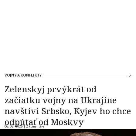
VOJNY A KONFLIKTY
Zelenskyj prvýkrát od
začiatku vojny na Ukrajine
navštívi Srbsko, Kyjev ho chce
odpútať od Moskvy
06. 08. 2026 |
2 komentáre