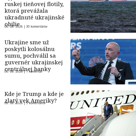
ruskej tieňovej flotily,
ktorá prevážala
ukradnuté ukrajinské
obilie
06. 08. 2026 |
30 komentárov
Ukrajine sme už
poskytli kolosálnu
sumu, pochválil sa
guvernér ukrajinskej
centrálnej banky
06. 08. 2026 |
1 komentár
Kde je Trump a kde je
zlatý vek Ameriky?
06. 08. 2026 |
5 komentárov