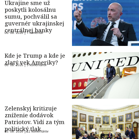
Ukrajine sme už
poskytli kolosálnu
sumu, pochválil sa
guvernér ukrajinskej
centrálnej banky
06. 08. 2026 |
1 komentár
Kde je Trump a kde je
zlatý vek Ameriky?
06. 08. 2026 |
5 komentárov
Zelenskyj kritizuje
zníženie dodávok
Patriotov. Vidí za tým
politický tlak
05. 08. 2026 |
22 komentárov