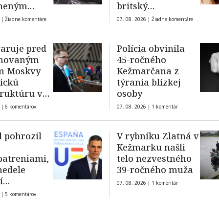
aneným
britský
om
elektronický
 |
Žiadne komentáre
07. 08. 2026 |
Žiadne komentáre
hudobník a
producent William
varuje pred
Polícia obvinila
Orbit
enovaným
45-ročného
m Moskvy
Kežmarčana z
tickú
týrania blízkej
truktúru v
osoby
í s použitím
 |
6 komentárov
07. 08. 2026 |
1 komentár
nského
 pohrozil
V rybníku Zlatná v
Kežmarku našli
patreniami,
telo nezvestného
nedele
39-ročného muža
í
07. 08. 2026 |
1 komentár
minačné
 |
5 komentárov
né kontroly
lskych