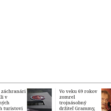
 záchranári
Vo veku 69 rokov
i v
zomrel
ných
trojnásobný
h turistovi
držiteľ Grammy,