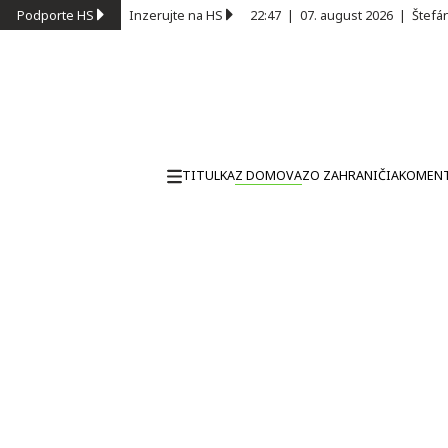
Podporte HS
Inzerujte na HS
22:47
|
07. august 2026
|
Štefá
TITULKA
Z DOMOVA
ZO ZAHRANIČIA
KOMEN