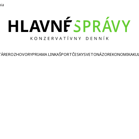
nia
TÁRE
ROZHOVORY
PRIAMA LINKA
ŠPORT
ČESKY
SVETONÁZOR
EKONOMIKA
KU