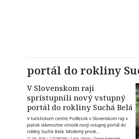
portál do rokliny Su
V Slovenskom raji
sprístupnili nový vstupný
portál do rokliny Suchá Belá
V turistickom centre Podlesok v Slovenskom raji v
piatok slávnostne otvorili nový vstupný portál do
rokliny Suchá Belá. Moderný prvok…
17. 04. 2026
|
Z DOMOVA
|
2 min. čítania
|
Žiadne komentáre