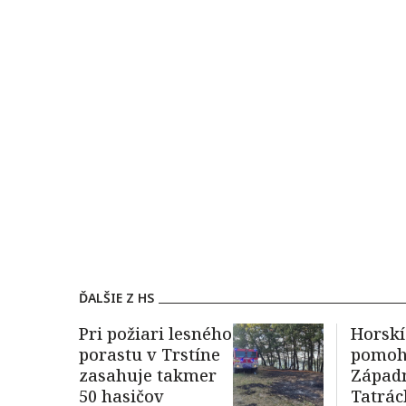
ĎALŠIE Z HS
Pri požiari lesného
Horskí
porastu v Trstíne
pomohl
zasahuje takmer
Západ
50 hasičov
Tatrác