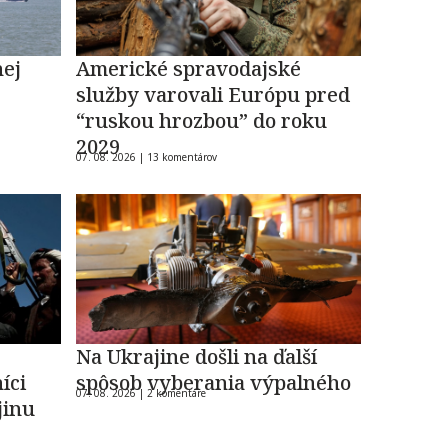
nej
Americké spravodajské
služby varovali Európu pred
“ruskou hrozbou” do roku
2029
07. 08. 2026 |
13 komentárov
Na Ukrajine došli na ďalší
íci
spôsob vyberania výpalného
07. 08. 2026 |
2 komentáre
jinu