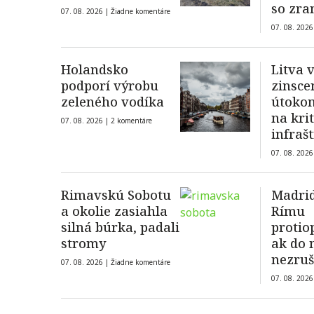
so zr
07. 08. 2026 |
Žiadne komentáre
členk
07. 08. 2026
Holandsko
Litva 
podporí výrobu
zinsc
zeleného vodíka
útoko
na kri
07. 08. 2026 |
2 komentáre
infraš
Pobalt
07. 08. 2026
ukraji
dronu
Rimavskú Sobotu
Madrid
a okolie zasiahla
Rímu
silná búrka, padali
protio
stromy
ak do 
nezruš
07. 08. 2026 |
Žiadne komentáre
diskri
07. 08. 2026
hranič
španie