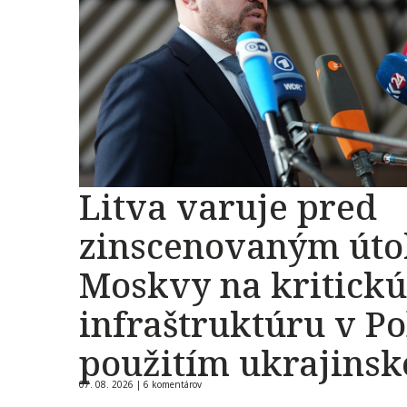
Litva varuje pred
zinscenovaným út
Moskvy na kritickú
infraštruktúru v Po
použitím ukrajins
07. 08. 2026 |
6 komentárov