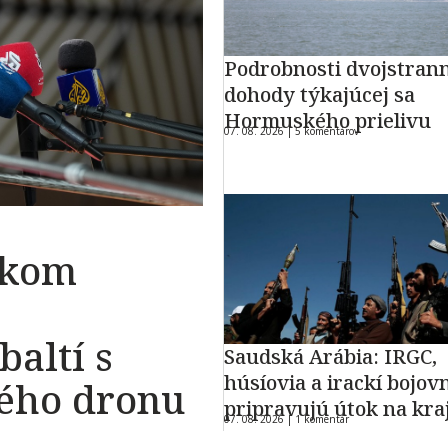
Podrobnosti dvojstran
dohody týkajúcej sa
Hormuského prielivu
07. 08. 2026 |
5 komentárov
okom
baltí s
Saudská Arábia: IRGC,
húsíovia a irackí bojovn
kého dronu
pripravujú útok na kra
07. 08. 2026 |
1 komentár