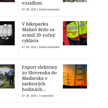
vozidlom
07. 08. 2026 |
Žiadne komentáre
V bikeparku
Malinô Brdo sa
zranil 20-ročný
cyklista
07. 08. 2026 |
Žiadne komentáre
Export elektriny
zo Slovenska do
Maďarska v
niektorých
hodinách
presiahol 2,5 GW
07. 08. 2026 |
3 komentáre