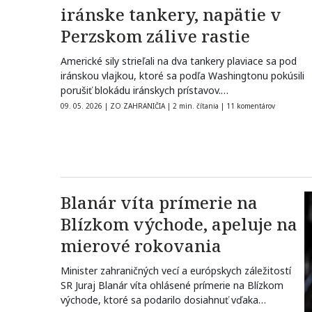
iránske tankery, napätie v
Perzskom zálive rastie
Americké sily strieľali na dva tankery plaviace sa pod
iránskou vlajkou, ktoré sa podľa Washingtonu pokúsili
porušiť blokádu iránskych prístavov.…
09. 05. 2026
|
ZO ZAHRANIČIA
|
2 min. čítania
|
11 komentárov
Blanár víta prímerie na
Blízkom východe, apeluje na
mierové rokovania
Minister zahraničných vecí a európskych záležitostí
SR Juraj Blanár víta ohlásené prímerie na Blízkom
východe, ktoré sa podarilo dosiahnuť vďaka…