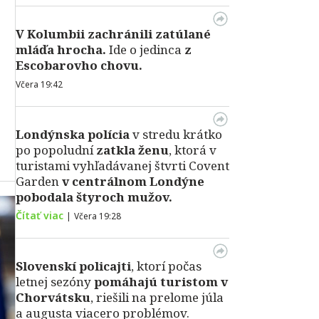
V Kolumbii zachránili zatúlané
mláďa hrocha.
Ide o jedinca
z
Escobarovho chovu.
Včera 19:42
Londýnska polícia
v stredu krátko
po popoludní
zatkla ženu
, ktorá v
turistami vyhľadávanej štvrti Covent
Garden
v centrálnom Londýne
pobodala štyroch mužov.
Čítať viac
|
Včera 19:28
Slovenskí policajti
, ktorí počas
letnej sezóny
pomáhajú turistom v
Chorvátsku
, riešili na prelome júla
a augusta viacero problémov.