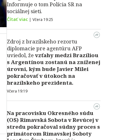
Informuje o tom Polícia SR na
sociálnej sieti.
Čítať viac
|
Včera 19:25
Zdroj z brazílskeho rezortu
diplomacie pre agentúru AFP
uviedol, že
vzťahy medzi Brazíliou
s Argentínou zostanú na zníženej
úrovni, kým bude Javier Milei
pokračovať v útokoch na
brazílskeho prezidenta.
Včera 19:19
Na pracovisku Okresného súdu
(OS) Rimavská Sobota v Revúcej v
stredu pokračoval súdny proces s
primátorom Rimavskej Soboty