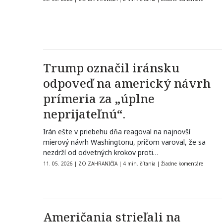
Trump označil iránsku
odpoveď na americký návrh
prímeria za „úplne
neprijateľnú“.
Irán ešte v priebehu dňa reagoval na najnovší
mierový návrh Washingtonu, pričom varoval, že sa
nezdrží od odvetných krokov proti…
11. 05. 2026
|
ZO ZAHRANIČIA
|
4 min. čítania
|
Žiadne komentáre
Američania strieľali na