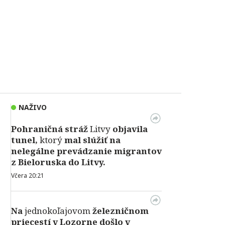
NAŽIVO
Pohraničná stráž
Litvy
objavila
tunel,
ktorý
mal slúžiť na
nelegálne prevádzanie migrantov
z Bieloruska do Litvy.
Včera 20:21
Na
jednokoľajovom
železničnom
priecestí v Lozorne došlo v