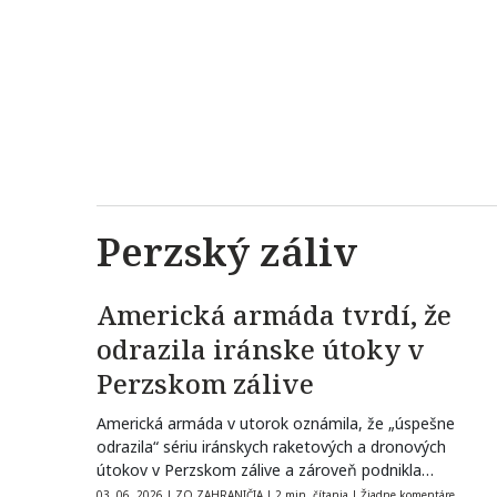
Perzský záliv
Americká armáda tvrdí, že
odrazila iránske útoky v
Perzskom zálive
Americká armáda v utorok oznámila, že „úspešne
odrazila“ sériu iránskych raketových a dronových
útokov v Perzskom zálive a zároveň podnikla…
03. 06. 2026
|
ZO ZAHRANIČIA
|
2 min. čítania
|
Žiadne komentáre