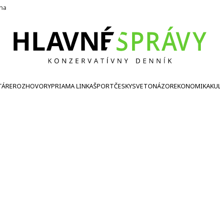
ína
TÁRE
ROZHOVORY
PRIAMA LINKA
ŠPORT
ČESKY
SVETONÁZOR
EKONOMIKA
KU