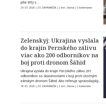
píše WSJ s…
24. 03. 2026
|
ZO ZAHRANIČIA
|
2 min. čítania
|
5 komentárov
Zelenskyj: Ukrajina vyslala
do krajín Perzského zálivu
viac ako 200 odborníkov na
boj proti dronom Šáhid
Ukrajina vyslala do krajín Perzského zálivu 201
odborníkov so skúsenosťami v boji proti útočným
iránskym dronom Šáhid. Ako referuje spravodajský…
18. 03. 2026
|
ZO ZAHRANIČIA
|
2 min. čítania
|
2 komentáre