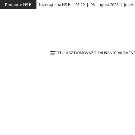
Podporte HS
Inzerujte na HS
03:12
|
06. august 2026
|
Jozef
TITULKA
Z DOMOVA
ZO ZAHRANIČIA
KOMEN