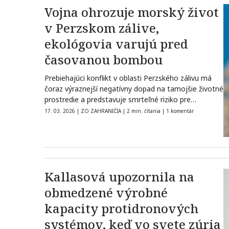
Vojna ohrozuje morský život
v Perzskom zálive,
ekológovia varujú pred
časovanou bombou
Prebiehajúci konflikt v oblasti Perzského zálivu má
čoraz výraznejší negatívny dopad na tamojšie životné
prostredie a predstavuje smrteľné riziko pre…
17. 03. 2026
|
ZO ZAHRANIČIA
|
2 min. čítania
|
1 komentár
Kallasová upozornila na
obmedzené výrobné
kapacity protidronových
systémov, keď vo svete zúria