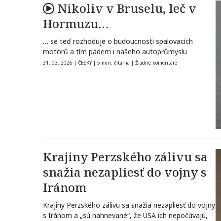
Nikoliv v Bruselu, leč v
Hormuzu…
… se teď rozhoduje o budoucnosti spalovacích
motorů a tím pádem i našeho autoprůmyslu
31. 03. 2026
|
ČESKY
|
5 min. čítania
|
Žiadne komentáre
Krajiny Perzského zálivu sa
snažia nezapliesť do vojny s
Iránom
Krajiny Perzského zálivu sa snažia nezapliesť do vojny
s Iránom a „sú nahnevané“, že USA ich nepočúvajú,