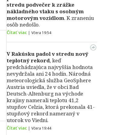
stredu podvečer k zrážke
nákladného vlaku s osobným
motorovým vozidlom
. K zraneniu
osôb nedošlo.
Čítať viac
|
Včera 19:54
V Rakúsku padol v stredu nový
teplotný rekord
, keď
predchádzajúca najvyššia hodnota
nevydržala ani 24 hodín. Národná
meteorologická služba GeoSphere
Austria uviedla, že v obci Bad
Deutsch-Altenburg na východe
krajiny namerali teplotu 41,2
stupňov Celzia, ktorá prekonala 41-
stupňový rekord nameraný v
utorok vo Viedni.
Čítať viac
|
Včera 19:44