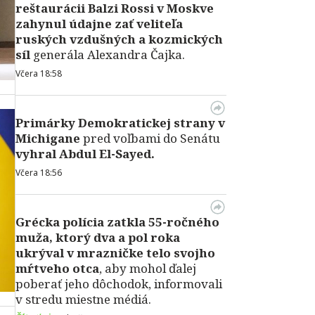
reštaurácii Balzi Rossi v Moskve
zahynul údajne zať veliteľa
ruských vzdušných a kozmických
síl
generála Alexandra Čajka.
Včera 18:58
Primárky Demokratickej strany v
Michigane
pred voľbami do Senátu
vyhral Abdul El-Sayed.
Včera 18:56
Grécka polícia zatkla 55-ročného
muža, ktorý dva a pol roka
ukrýval v mrazničke telo svojho
mŕtveho otca
, aby mohol ďalej
poberať jeho dôchodok, informovali
v stredu miestne médiá.