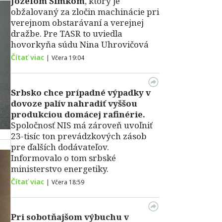
Jozefom Šimkom
, ktorý je
obžalovaný za zločin machinácie pri
verejnom obstarávaní a verejnej
dražbe. Pre TASR to uviedla
hovorkyňa súdu Nina Uhrovičová
Čítať viac
|
Včera 19:04
Srbsko chce prípadné výpadky v
dovoze palív nahradiť vyššou
produkciou domácej rafinérie.
Spoločnosť NIS má zároveň uvoľniť
23-tisíc ton prevádzkových zásob
pre ďalších dodávateľov.
Informovalo o tom srbské
ministerstvo energetiky.
Čítať viac
|
Včera 18:59
Pri sobotňajšom výbuchu v