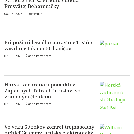
Na Hore Zvir sa stretnú ctitelia
Presvätej Bohorodičky
08. 08. 2026 |
1 komentár
Pri požiari lesného porastu v Trstíne
zasahuje takmer 50 hasičov
07. 08. 2026 |
Žiadne komentáre
Horskí záchranári pomohli v
Západných Tatrách turistovi so
zraneným členkom
07. 08. 2026 |
Žiadne komentáre
Vo veku 69 rokov zomrel trojnásobný
držiteľ Grammy, britský elektronický