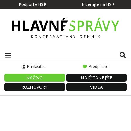
Podporte HS
Inzerujte na HS
Prihlásiť sa
Predplatné
NAŽIVO
NAJČÍTANEJŠIE
ROZHOVORY
VIDEÁ