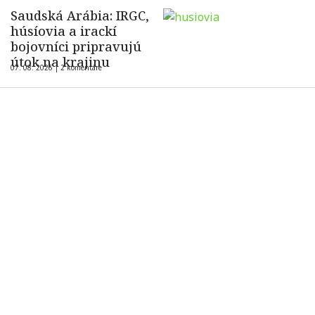
Saudská Arábia: IRGC,
húsíovia a irackí
bojovníci pripravujú
útok na krajinu
07. 08. 2026 |
2 komentáre