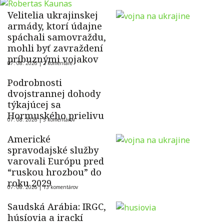
Velitelia ukrajinskej
armády, ktorí údajne
spáchali samovraždu,
mohli byť zavraždení
príbuznými vojakov
07. 08. 2026 |
2 komentáre
Podrobnosti
dvojstrannej dohody
týkajúcej sa
Hormuského prielivu
07. 08. 2026 |
5 komentárov
Americké
spravodajské služby
varovali Európu pred
“ruskou hrozbou” do
roku 2029
07. 08. 2026 |
13 komentárov
Saudská Arábia: IRGC,
húsíovia a irackí