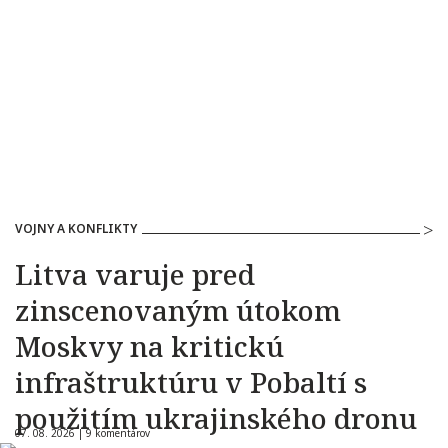
VOJNY A KONFLIKTY
Litva varuje pred
zinscenovaným útokom
Moskvy na kritickú
infraštruktúru v Pobaltí s
použitím ukrajinského dronu
07. 08. 2026 |
9 komentárov