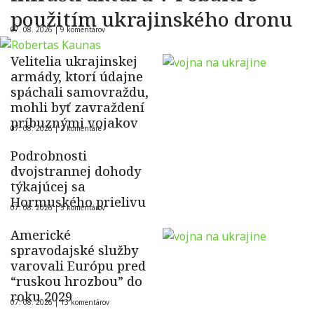
použitím ukrajinského dronu
07. 08. 2026 |
9 komentárov
Velitelia ukrajinskej
armády, ktorí údajne
spáchali samovraždu,
mohli byť zavraždení
príbuznými vojakov
07. 08. 2026 |
2 komentáre
Podrobnosti
dvojstrannej dohody
týkajúcej sa
Hormuského prielivu
07. 08. 2026 |
5 komentárov
Americké
spravodajské služby
varovali Európu pred
“ruskou hrozbou” do
roku 2029
07. 08. 2026 |
13 komentárov