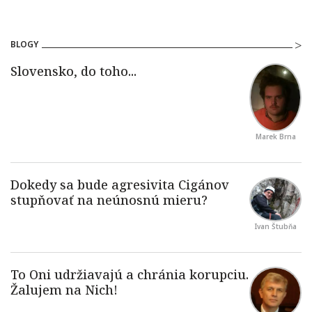
BLOGY
Marek Brna
Ivan Štubňa