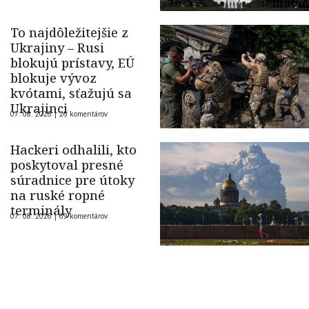
To najdôležitejšie z
Ukrajiny – Rusi
blokujú prístavy, EÚ
blokuje vývoz
kvótami, sťažujú sa
Ukrajinci
07. 08. 2026 |
26 komentárov
Hackeri odhalili, kto
poskytoval presné
súradnice pre útoky
na ruské ropné
terminály
07. 08. 2026 |
69 komentárov