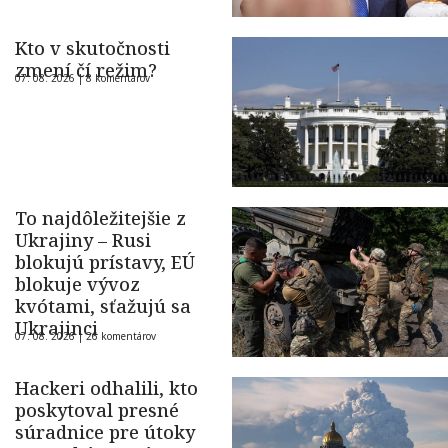
Kto v skutočnosti
zmení čí režim?
07. 08. 2026 |
8 komentárov
To najdôležitejšie z
Ukrajiny – Rusi
blokujú prístavy, EÚ
blokuje vývoz
kvótami, sťažujú sa
Ukrajinci
07. 08. 2026 |
26 komentárov
Hackeri odhalili, kto
poskytoval presné
súradnice pre útoky