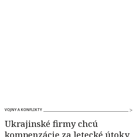
VOJNY A KONFLIKTY
Ukrajinské firmy chcú
kompenzácie za letecké útoky