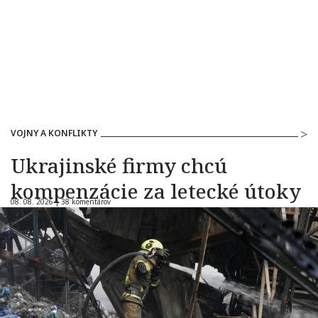
VOJNY A KONFLIKTY
Ukrajinské firmy chcú
kompenzácie za letecké útoky
08. 08. 2026 |
38 komentárov