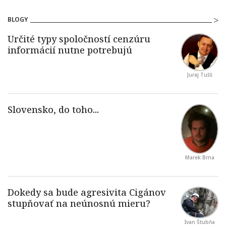
BLOGY
Juraj Tušš
Marek Brna
Ivan Štubňa