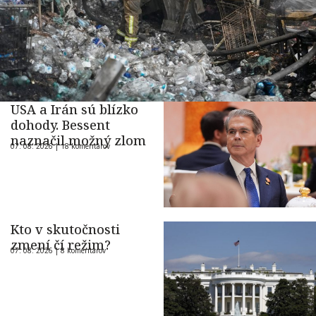
USA a Irán sú blízko
dohody. Bessent
naznačil možný zlom
07. 08. 2026 |
18 komentárov
Kto v skutočnosti
zmení čí režim?
07. 08. 2026 |
8 komentárov