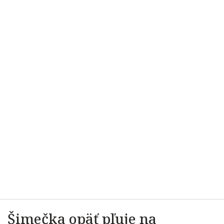
Šimečka opäť pľuje na