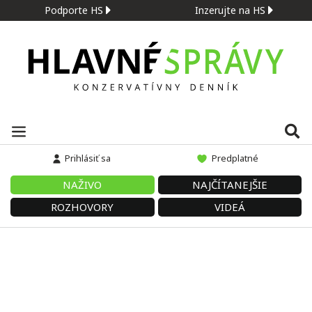
Podporte HS
Inzerujte na HS
Prihlásiť sa
Predplatné
NAŽIVO
NAJČÍTANEJŠIE
ROZHOVORY
VIDEÁ