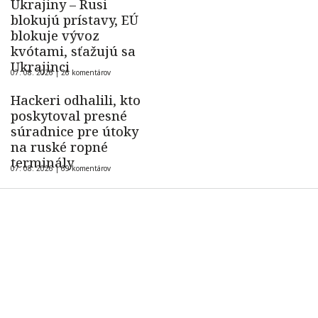
Ukrajiny – Rusi
blokujú prístavy, EÚ
blokuje vývoz
kvótami, sťažujú sa
Ukrajinci
07. 08. 2026 |
26 komentárov
Hackeri odhalili, kto
poskytoval presné
súradnice pre útoky
na ruské ropné
terminály
07. 08. 2026 |
69 komentárov