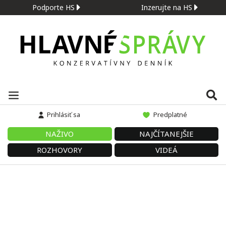
Podporte HS
Inzerujte na HS
Prihlásiť sa
Predplatné
NAŽIVO
NAJČÍTANEJŠIE
ROZHOVORY
VIDEÁ