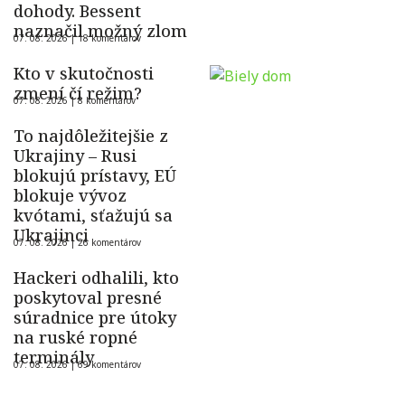
dohody. Bessent
naznačil možný zlom
07. 08. 2026 |
18 komentárov
Kto v skutočnosti
zmení čí režim?
07. 08. 2026 |
8 komentárov
To najdôležitejšie z
Ukrajiny – Rusi
blokujú prístavy, EÚ
blokuje vývoz
kvótami, sťažujú sa
Ukrajinci
07. 08. 2026 |
26 komentárov
Hackeri odhalili, kto
poskytoval presné
súradnice pre útoky
na ruské ropné
terminály
07. 08. 2026 |
69 komentárov