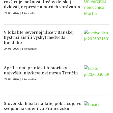
rozširuje možnosti liečby detskej
úzkosti, depresie a porúch správania
09. 08. 2026 |
1 komentár
V lokalite Severnej ulice v Banskej
Bystrici zistili výskyt medveďa
hnedého
09. 08. 2026 |
3 komentáre
Apríl a máj priniesli historicky
najvyššiu návštevnosť mesta Trenčín
09. 08. 2026 |
2 komentáre
Slovenskí hasiči naďalej pokračujú vo
svojom nasadení vo Francúzsku