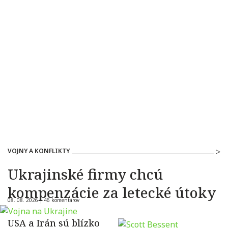
VOJNY A KONFLIKTY
Ukrajinské firmy chcú
kompenzácie za letecké útoky
08. 08. 2026 |
46 komentárov
USA a Irán sú blízko