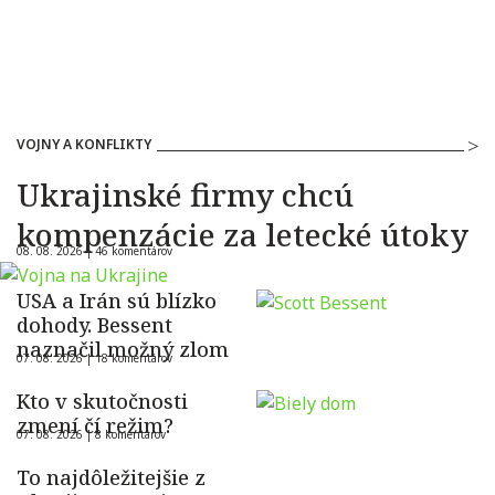
VOJNY A KONFLIKTY
Ukrajinské firmy chcú
kompenzácie za letecké útoky
08. 08. 2026 |
46 komentárov
USA a Irán sú blízko
dohody. Bessent
naznačil možný zlom
07. 08. 2026 |
18 komentárov
Kto v skutočnosti
zmení čí režim?
07. 08. 2026 |
8 komentárov
To najdôležitejšie z