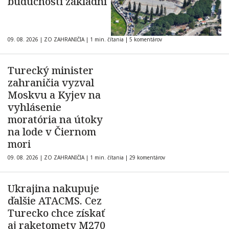
budúcnosti základní
09. 08. 2026
|
ZO ZAHRANIČIA
|
1 min. čítania
|
5 komentárov
Turecký minister
zahraničia vyzval
Moskvu a Kyjev na
vyhlásenie
moratória na útoky
na lode v Čiernom
mori
09. 08. 2026
|
ZO ZAHRANIČIA
|
1 min. čítania
|
29 komentárov
Ukrajina nakupuje
ďalšie ATACMS. Cez
Turecko chce získať
aj raketomety M270