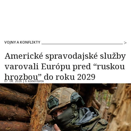
VOJNY A KONFLIKTY
Americké spravodajské služby
varovali Európu pred “ruskou
hrozbou” do roku 2029
07. 08. 2026 |
6 komentárov