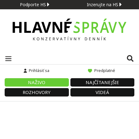
Podporte HS
Inzerujte na HS
Prihlásiť sa
Predplatné
NAŽIVO
NAJČÍTANEJŠIE
ROZHOVORY
VIDEÁ