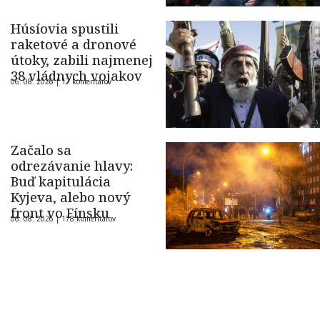
Húsíovia spustili
raketové a dronové
útoky, zabili najmenej
38 vládnych vojakov
06. 08. 2026 |
17 komentárov
Začalo sa
odrezávanie hlavy:
Buď kapitulácia
Kyjeva, alebo nový
front vo Fínsku
06. 08. 2026 |
178 komentárov