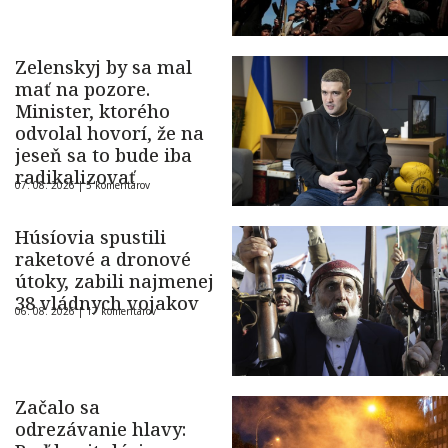
Zelenskyj by sa mal
mať na pozore.
Minister, ktorého
odvolal hovorí, že na
jeseň sa to bude iba
radikalizovať
07. 08. 2026 |
5 komentárov
Húsíovia spustili
raketové a dronové
útoky, zabili najmenej
38 vládnych vojakov
06. 08. 2026 |
17 komentárov
Začalo sa
odrezávanie hlavy: