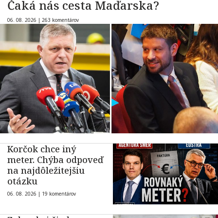
Čaká nás cesta Maďarska?
06. 08. 2026 |
263 komentárov
Korčok chce iný
meter. Chýba odpoveď
na najdôležitejšiu
otázku
06. 08. 2026 |
19 komentárov