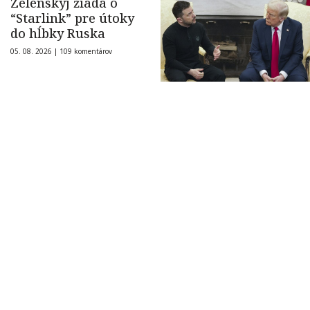
Zelenskyj žiada o
“Starlink” pre útoky
do hĺbky Ruska
05. 08. 2026 |
109 komentárov