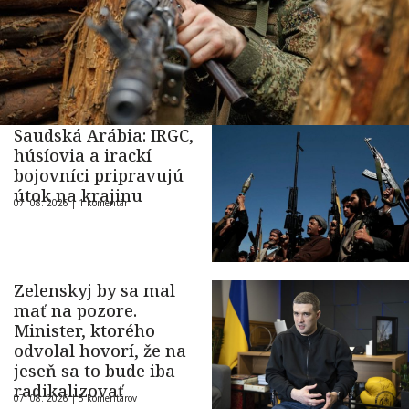
Saudská Arábia: IRGC,
húsíovia a irackí
bojovníci pripravujú
útok na krajinu
07. 08. 2026 |
1 komentár
Zelenskyj by sa mal
mať na pozore.
Minister, ktorého
odvolal hovorí, že na
jeseň sa to bude iba
radikalizovať
07. 08. 2026 |
5 komentárov