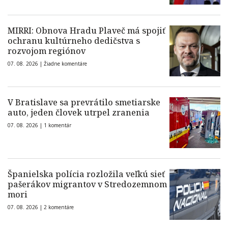
MIRRI: Obnova Hradu Plaveč má spojiť
ochranu kultúrneho dedičstva s
rozvojom regiónov
07. 08. 2026 |
Žiadne komentáre
V Bratislave sa prevrátilo smetiarske
auto, jeden človek utrpel zranenia
07. 08. 2026 |
1 komentár
Španielska polícia rozložila veľkú sieť
pašerákov migrantov v Stredozemnom
mori
07. 08. 2026 |
2 komentáre