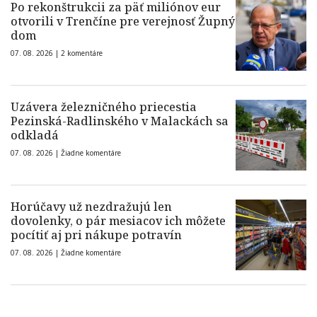
Po rekonštrukcii za päť miliónov eur
otvorili v Trenčíne pre verejnosť Župný
dom
07. 08. 2026 |
2 komentáre
Uzávera železničného priecestia
Pezinská-Radlinského v Malackách sa
odkladá
07. 08. 2026 |
Žiadne komentáre
Horúčavy už nezdražujú len
dovolenky, o pár mesiacov ich môžete
pocítiť aj pri nákupe potravín
07. 08. 2026 |
Žiadne komentáre