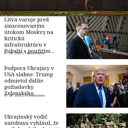
Litva varuje pred
zinscenovaným
útokom Moskvy na
kritickú
infraštruktúru v
Pobaltí s použitím
07. 08. 2026 |
13 komentárov
ukrajinského dronu
Podpora Ukrajiny v
USA slabne. Trump
odmietol ďalšie
požiadavky
Zelenského
07. 08. 2026 |
50 komentárov
Ukrajinský vodič
autobusu vyhlásil, že