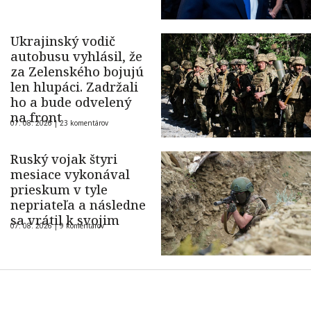
Ukrajinský vodič
autobusu vyhlásil, že
za Zelenského bojujú
len hlupáci. Zadržali
ho a bude odvelený
na front
07. 08. 2026 |
23 komentárov
Ruský vojak štyri
mesiace vykonával
prieskum v tyle
nepriateľa a následne
sa vrátil k svojim
07. 08. 2026 |
9 komentárov