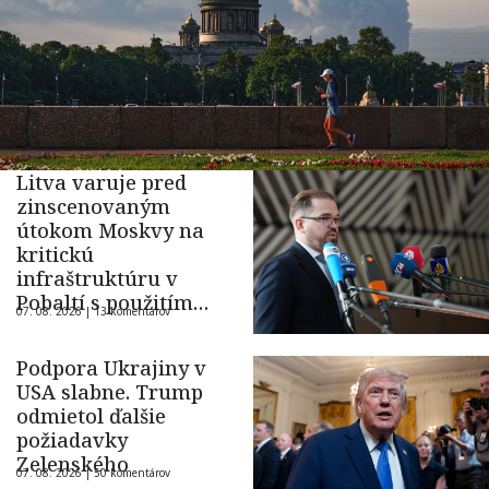
Litva varuje pred
zinscenovaným
útokom Moskvy na
kritickú
infraštruktúru v
Pobaltí s použitím
07. 08. 2026 |
13 komentárov
ukrajinského dronu
Podpora Ukrajiny v
USA slabne. Trump
odmietol ďalšie
požiadavky
Zelenského
07. 08. 2026 |
50 komentárov