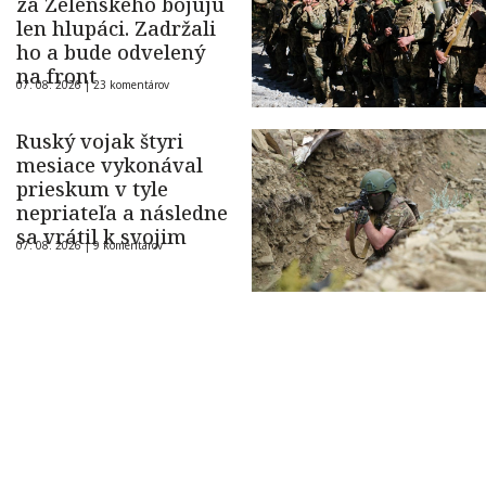
za Zelenského bojujú
len hlupáci. Zadržali
ho a bude odvelený
na front
07. 08. 2026 |
23 komentárov
Ruský vojak štyri
mesiace vykonával
prieskum v tyle
nepriateľa a následne
sa vrátil k svojim
07. 08. 2026 |
9 komentárov