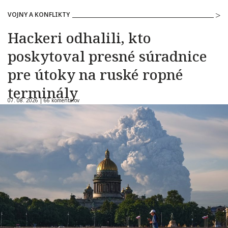
VOJNY A KONFLIKTY
Hackeri odhalili, kto
poskytoval presné súradnice
pre útoky na ruské ropné
terminály
07. 08. 2026 |
66 komentárov