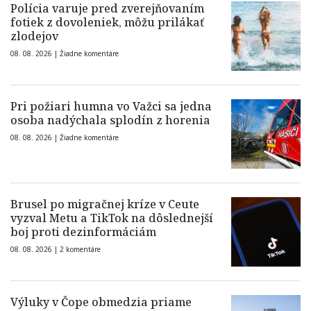
Polícia varuje pred zverejňovaním
fotiek z dovoleniek, môžu prilákať
zlodejov
08. 08. 2026 |
Žiadne komentáre
Pri požiari humna vo Važci sa jedna
osoba nadýchala splodín z horenia
08. 08. 2026 |
Žiadne komentáre
Brusel po migračnej kríze v Ceute
vyzval Metu a TikTok na dôslednejší
boj proti dezinformáciám
08. 08. 2026 |
2 komentáre
Výluky v Čope obmedzia priame