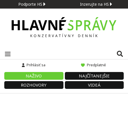
Podporte HS
Inzerujte na HS
Prihlásiť sa
Predplatné
NAŽIVO
NAJČÍTANEJŠIE
ROZHOVORY
VIDEÁ