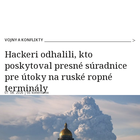
VOJNY A KONFLIKTY
Hackeri odhalili, kto
poskytoval presné súradnice
pre útoky na ruské ropné
terminály
07. 08. 2026 |
66 komentárov