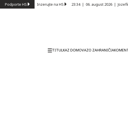
Podporte HS
Inzerujte na HS
23:34
|
06. august 2026
|
Jozef
TITULKA
Z DOMOVA
ZO ZAHRANIČIA
KOMEN