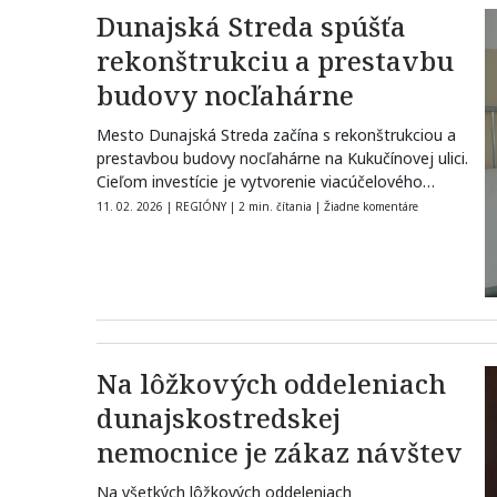
Dunajská Streda spúšťa
rekonštrukciu a prestavbu
budovy nocľahárne
Mesto Dunajská Streda začína s rekonštrukciou a
prestavbou budovy nocľahárne na Kukučínovej ulici.
Cieľom investície je vytvorenie viacúčelového
zariadenia krízovej…
11. 02. 2026
|
REGIÓNY
|
2 min. čítania
|
Žiadne komentáre
Na lôžkových oddeleniach
dunajskostredskej
nemocnice je zákaz návštev
Na všetkých lôžkových oddeleniach