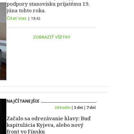
podpory stanovisku prijatému 19.
júna tohto roka.
Čítať viac
|
18:42
ZOBRAZIŤ VŠETKY
NAJČÍTANEJŠIE
24 hodín
|
3 dni
|
7 dní