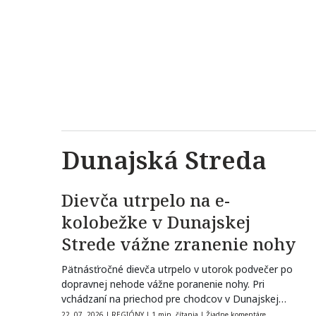
Dunajská Streda
Dievča utrpelo na e-
kolobežke v Dunajskej
Strede vážne zranenie nohy
Pätnásťročné dievča utrpelo v utorok podvečer po
dopravnej nehode vážne poranenie nohy. Pri
vchádzaní na priechod pre chodcov v Dunajskej…
22. 07. 2026
|
REGIÓNY
|
1 min. čítania
|
Žiadne komentáre