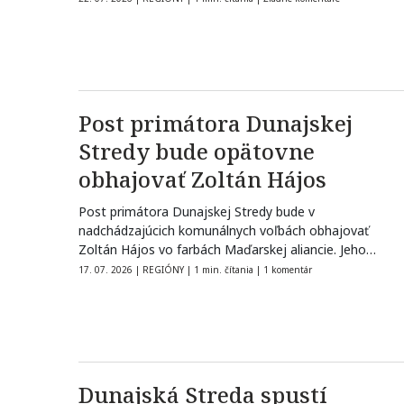
Post primátora Dunajskej
Stredy bude opätovne
obhajovať Zoltán Hájos
Post primátora Dunajskej Stredy bude v
nadchádzajúcich komunálnych voľbách obhajovať
Zoltán Hájos vo farbách Maďarskej aliancie. Jeho
cieľom je pokračovať…
17. 07. 2026
|
REGIÓNY
|
1 min. čítania
|
1 komentár
Dunajská Streda spustí