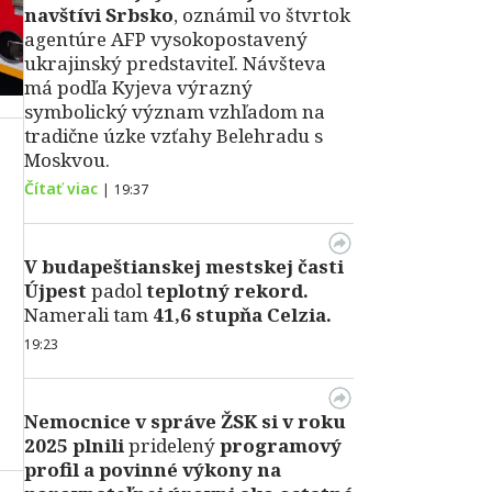
navštívi Srbsko
, oznámil vo štvrtok
agentúre AFP vysokopostavený
ukrajinský predstaviteľ. Návšteva
má podľa Kyjeva výrazný
symbolický význam vzhľadom na
tradične úzke vzťahy Belehradu s
Moskvou.
Čítať viac
|
19:37
V
budapeštianskej mestskej časti
Újpest
padol
teplotný rekord.
Namerali tam
41,6 stupňa Celzia.
19:23
Nemocnice v správe ŽSK si v roku
2025 plnili
pridelený
programový
profil a povinné výkony na