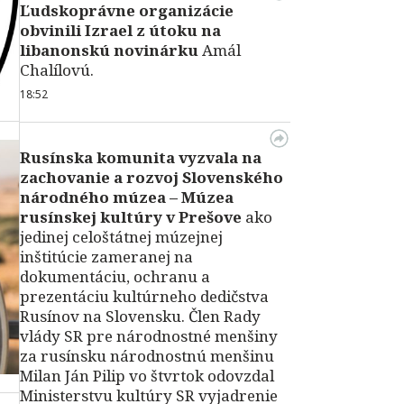
Ľudskoprávne organizácie
obvinili Izrael z útoku na
libanonskú novinárku
Amál
Chalílovú.
18:52
Rusínska komunita vyzvala na
zachovanie a rozvoj Slovenského
národného múzea – Múzea
rusínskej kultúry v Prešove
ako
jedinej celoštátnej múzejnej
inštitúcie zameranej na
dokumentáciu, ochranu a
prezentáciu kultúrneho dedičstva
Rusínov na Slovensku. Člen Rady
vlády SR pre národnostné menšiny
za rusínsku národnostnú menšinu
Milan Ján Pilip vo štvrtok odovzdal
Ministerstvu kultúry SR vyjadrenie