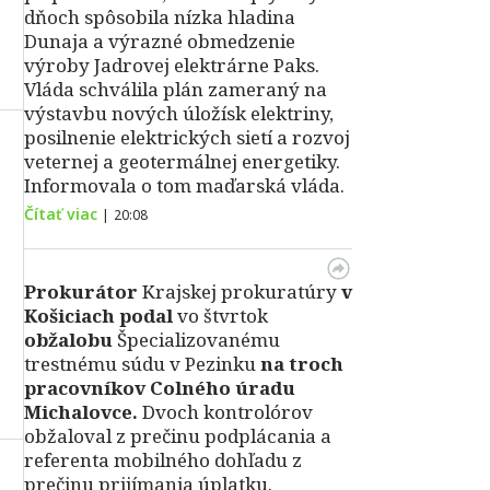
dňoch spôsobila nízka hladina
Dunaja a výrazné obmedzenie
výroby Jadrovej elektrárne Paks.
Vláda schválila plán zameraný na
výstavbu nových úložísk elektriny,
posilnenie elektrických sietí a rozvoj
veternej a geotermálnej energetiky.
Informovala o tom maďarská vláda.
Čítať viac
|
20:08
Prokurátor
Krajskej prokuratúry
v
Košiciach podal
vo štvrtok
obžalobu
Špecializovanému
trestnému súdu v Pezinku
na troch
pracovníkov Colného úradu
Michalovce.
Dvoch kontrolórov
obžaloval z prečinu podplácania a
referenta mobilného dohľadu z
prečinu prijímania úplatku.