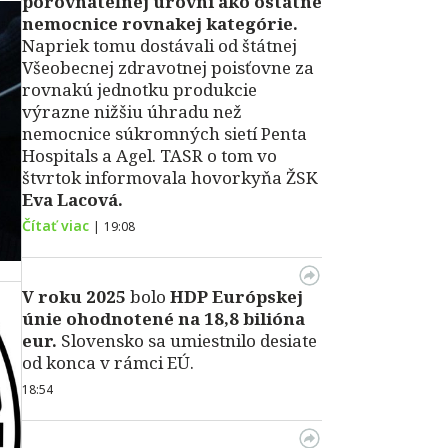
porovnateľnej úrovni ako ostatné
nemocnice rovnakej kategórie.
Napriek tomu dostávali od štátnej
Všeobecnej zdravotnej poisťovne za
rovnakú jednotku produkcie
výrazne nižšiu úhradu než
nemocnice súkromných sietí Penta
Hospitals a Agel. TASR o tom vo
štvrtok informovala hovorkyňa ŽSK
Eva Lacová.
Čítať viac
|
19:08
V roku 2025
bolo
HDP
Európskej
únie ohodnotené na 18,8 bilióna
eur.
Slovensko sa umiestnilo desiate
od konca v rámci EÚ.
18:54