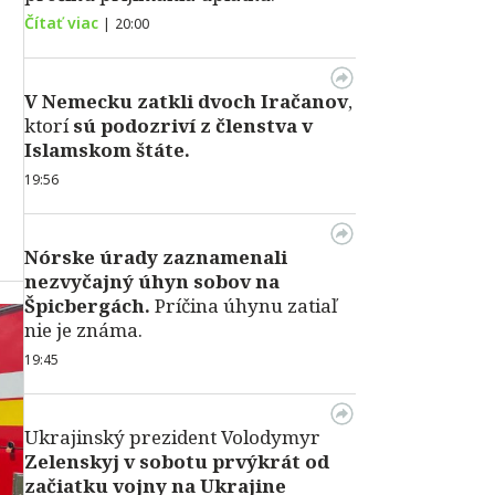
Čítať viac
|
20:00
V Nemecku zatkli dvoch Iračanov
,
ktorí
sú podozriví z členstva v
Islamskom štáte.
19:56
Nórske úrady zaznamenali
nezvyčajný úhyn sobov na
Špicbergách.
Príčina úhynu zatiaľ
nie je známa.
19:45
Ukrajinský prezident Volodymyr
Zelenskyj v sobotu prvýkrát od
začiatku vojny na Ukrajine