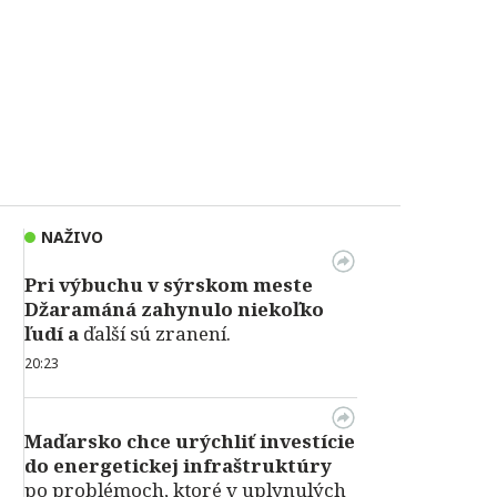
NAŽIVO
Pri výbuchu v
sýrskom meste
Džaramáná zahynulo niekoľko
ľudí a
ďalší sú zranení.
20:23
Maďarsko chce urýchliť investície
do energetickej infraštruktúry
po problémoch, ktoré v uplynulých