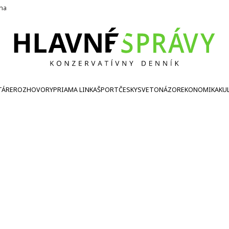
ína
TÁRE
ROZHOVORY
PRIAMA LINKA
ŠPORT
ČESKY
SVETONÁZOR
EKONOMIKA
KU