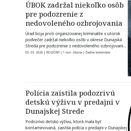
ÚBOK zadržal niekoľko osôb
pre podozrenie z
nedovoleného ozbrojovania
Úrad boja proti organizovanej kriminalite v utorok
podvečer zadržal niekoľko osôb v okrese Dunajská
Streda pre podozrenie z nedovoleného ozbrojovania.
…
05. 05. 2026
|
REGIÓNY
|
1 min. čítania
|
Žiadne komentáre
Polícia zaistila podozrivú
detskú výživu v predajni v
Dunajskej Strede
Podozrivú detskú výživu, ktorá mala byť
kontaminovaná, zaistila polícia v predajni v Dunajskej